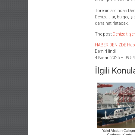
Törenin ardından Deniz
Denizaltılar, bu geçi
daha hatırlatacak.
The post
Denizaltı şe
HABER DENIZDE Haber L
DemirHindi
4 Nisan 2025 – 09:54
İlgili Konul
Yakıt Alıcıları Çalış