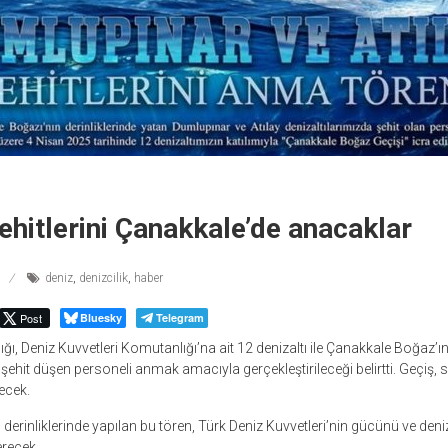
şehitlerini Çanakkale’de anacaklar
deniz
,
denizcilik
,
haber
Post
Bluesky
Telegram
ğı, Deniz Kuvvetleri Komutanlığı’na ait 12 denizaltı ile Çanakkale Boğaz’
a şehit düşen personeli anmak amacıyla gerçekleştirileceği belirtti. Geçiş,
ecek.
erinliklerinde yapılan bu tören, Türk Deniz Kuvvetleri’nin gücünü ve denizci
recek.