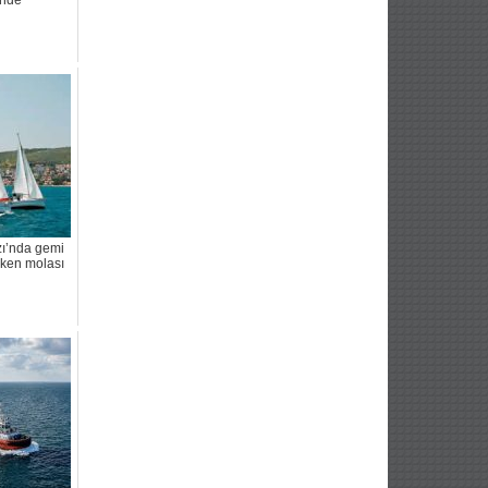
’nde
zı’nda gemi
lken molası