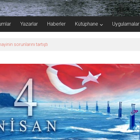
umlar
Yazarlar
Haberler
Kütüphane
Uygulamalar
de karar çıktı