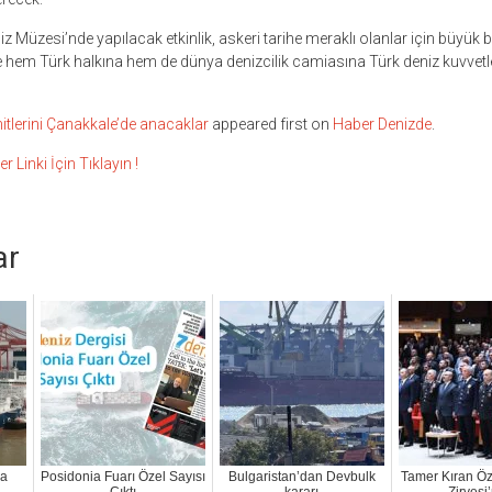
 Müzesi’nde yapılacak etkinlik, askeri tarihe meraklı olanlar için büyük bi
şle hem Türk halkına hem de dünya denizcilik camiasına Türk deniz kuvvetl
hitlerini Çanakkale’de anacaklar
appeared first on
Haber Denizde
.
inki İçin Tıklayın !
ar
ma
Posidonia Fuarı Özel Sayısı
Bulgaristan’dan Devbulk
Tamer Kıran Öz