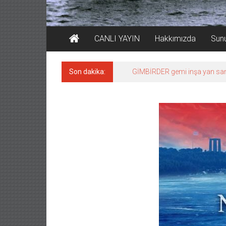
CANLI YAYIN
Hakkımızda
Sun
Son dakika:
35 milyon TL’lik tekne projesin