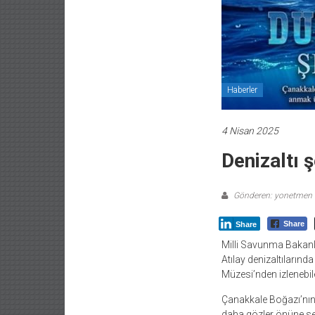
Haberler
4 Nisan 2025
Denizaltı 
Gönderen: yonetmen
Share
Share
Milli Savunma Bakanlı
Atılay denizaltılarınd
Müzesi’nden izlenebil
Çanakkale Boğazı’nın d
daha gözler önüne se