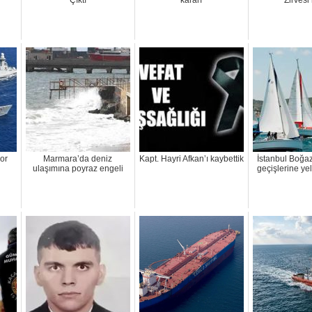
Çıktı
kararı
Zirvesi
or
Marmara’da deniz
Kapt. Hayri Afkan’ı kaybettik
İstanbul Boğa
ulaşımına poyraz engeli
geçişlerine ye