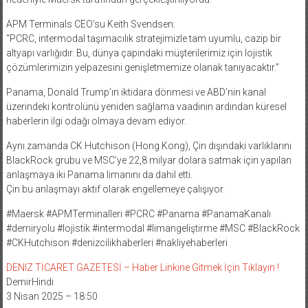
APM Terminals CEO’su Keith Svendsen:
“PCRC, intermodal taşımacılık stratejimizle tam uyumlu, cazip bir
altyapı varlığıdır. Bu, dünya çapındaki müşterilerimiz için lojistik
çözümlerimizin yelpazesini genişletmemize olanak tanıyacaktır.”
Panama, Donald Trump’ın iktidara dönmesi ve ABD’nin kanal
üzerindeki kontrolünü yeniden sağlama vaadinin ardından küresel
haberlerin ilgi odağı olmaya devam ediyor.
Aynı zamanda CK Hutchison (Hong Kong), Çin dışındaki varlıklarını
BlackRock grubu ve MSC’ye 22,8 milyar dolara satmak için yapılan
anlaşmaya iki Panama limanını da dahil etti.
Çin bu anlaşmayı aktif olarak engellemeye çalışıyor.
#Maersk #APMTerminalleri #PCRC #Panama #PanamaKanalı
#demiryolu #lojistik #intermodal #limangeliştirme #MSC #BlackRock
#CKHutchison #denizcilikhaberleri #nakliyehaberleri
DENIZ TİCARET GAZETESİ – Haber Linkine Gitmek İçin Tıklayın !
DemirHindi
3 Nisan 2025 – 18:50