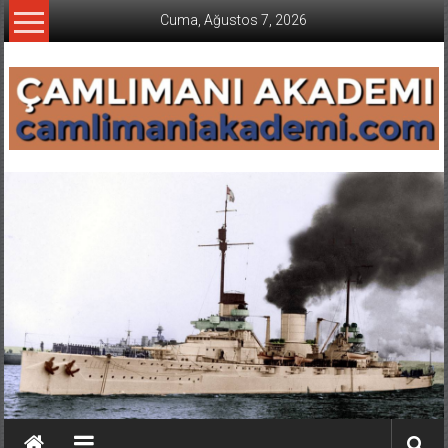
İçeriğe
Cuma, Ağustos 7, 2026
geç
CAMLIMANI
AKADEMI