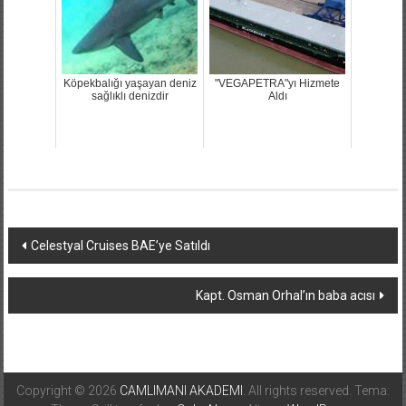
Köpekbalığı yaşayan deniz
"VEGAPETRA"yı Hizmete
sağlıklı denizdir
Aldı
Yazı
Celestyal Cruises BAE’ye Satıldı
dolaşımı
Kapt. Osman Orhal’ın baba acısı
Copyright © 2026
CAMLIMANI AKADEMI
. All rights reserved. Tema: