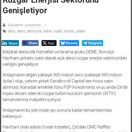
Genişletiyor
Gönderen: yonetmen
dalış
,
deniz
,
denizcilik
,
haber
,
sualtı
,
turizm
,
yelken
Post
Bluesky
Telegram
Share
Share
Belçikalı denizcilik hizmetleri ve tarama grubu DEME, Norveçli
Havfram şirketini satın alarak açık deniz rüzgar enerjisi sektöründeki
varlığını genişletiyor.
Anlaşmanın değeri yaklaşık 900 milyon avro (yaklaşık 995 milyon
dolar) olup, yatırım şirketi Sandbrook Capital’den hisse satın
alınması, Kanadalı emeklilik fonu PSP Investments ve şu anda Çin’de
inşası devam eden iki rüzgar türbini kurulum gemisinin (WTIV)
tamamlanma maliyetini içeriyor.
Anlaşmanın bu yılın nisan ayı sonuna kadar tamamlanması
bekleniyor.
Havfram (eski adıyla Ocean Installer), Çin’deki CIMC Raffles