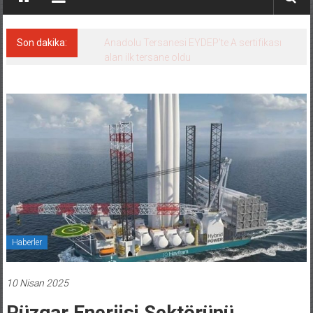
Son dakika:
Derince, ILCA Masters Türkiye
Şampiyonası’na ev sahipliği yapacak
Haberler
10 Nisan 2025
Rüzgar Enerjisi Sektörünü