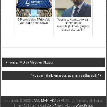
DP World’den Türkiye’de
“Ateşkes, Hürmüz’de İran
yeni satın alma sinyali
kontrolünün
meşrulaştırılması girişimi
olarak okunabilir”
Yazı
Trump IMO’ya Meydan Okuyor
dolaşımı
“Rüzgâr tahriki emisyon azaltımı sağlayabilir”
Copyright © 2026
CAMLIMANI AKADEMI
. All rights reserved. Tema:
ThemeGrill tarafından
ColorNews
. Altyapı
WordPress
.