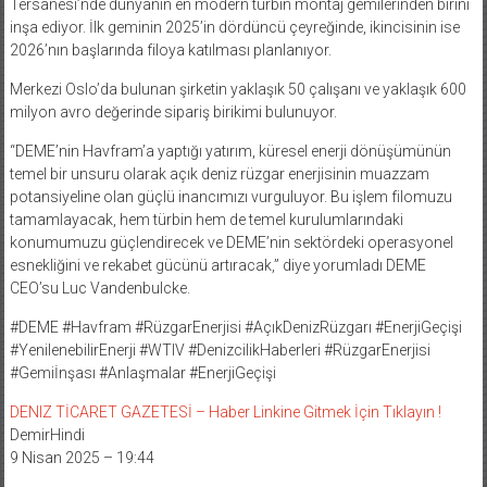
Tersanesi’nde dünyanın en modern türbin montaj gemilerinden birini
inşa ediyor. İlk geminin 2025’in dördüncü çeyreğinde, ikincisinin ise
2026’nın başlarında filoya katılması planlanıyor.
Merkezi Oslo’da bulunan şirketin yaklaşık 50 çalışanı ve yaklaşık 600
milyon avro değerinde sipariş birikimi bulunuyor.
“DEME’nin Havfram’a yaptığı yatırım, küresel enerji dönüşümünün
temel bir unsuru olarak açık deniz rüzgar enerjisinin muazzam
potansiyeline olan güçlü inancımızı vurguluyor. Bu işlem filomuzu
tamamlayacak, hem türbin hem de temel kurulumlarındaki
konumumuzu güçlendirecek ve DEME’nin sektördeki operasyonel
esnekliğini ve rekabet gücünü artıracak,” diye yorumladı DEME
CEO’su Luc Vandenbulcke.
#DEME #Havfram #RüzgarEnerjisi #AçıkDenizRüzgarı #EnerjiGeçişi
#YenilenebilirEnerji #WTIV #DenizcilikHaberleri #RüzgarEnerjisi
#Gemiİnşası #Anlaşmalar #EnerjiGeçişi
DENIZ TİCARET GAZETESİ – Haber Linkine Gitmek İçin Tıklayın !
DemirHindi
9 Nisan 2025 – 19:44