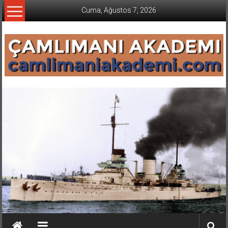
İçeriğe
Cuma, Ağustos 7, 2026
geç
CAMLIMANI
AKADEMI