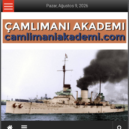
İçeriğe
Pazar, Ağustos 9, 2026
geç
CAMLIMANI
AKADEMI