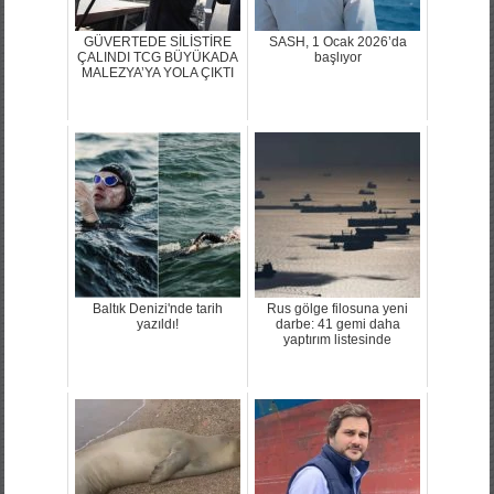
GÜVERTEDE SİLİSTİRE
SASH, 1 Ocak 2026’da
ÇALINDI TCG BÜYÜKADA
başlıyor
MALEZYA’YA YOLA ÇIKTI
Baltık Denizi'nde tarih
Rus gölge filosuna yeni
yazıldı!
darbe: 41 gemi daha
yaptırım listesinde