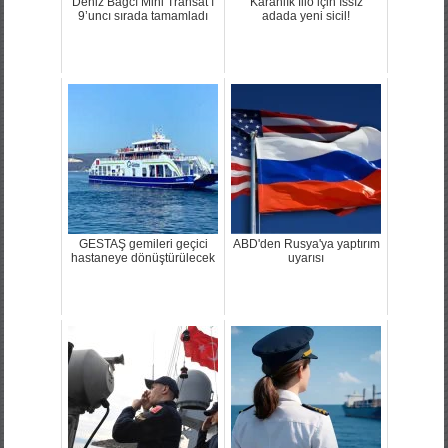
Deniz Bağcı Mini Transat’ı
Karanlık filo için ıssız
9’uncı sırada tamamladı
adada yeni sicil!
GESTAŞ gemileri geçici
ABD'den Rusya'ya yaptırım
hastaneye dönüştürülecek
uyarısı