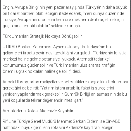
Engin, Avrupa Birliği’nin yeni pazar arayışında Türkiye’nin daha büyük
bir ticaret partneri olabileceğini ifade ederek, “Yeni dünya düzeninde
Türkiye, Avrupa’nın ürünlerini hem üretmek hem de ihraç etmek için
güçlü bir alternatif olabilir” şeklinde konuştu.
Türk Limanları Stratejik Noktaya Dönüşebilir
UTİKAD Başkan Yardımcısı Ayşem Ulusoy da Türkiye’nin bu
gelişmeleri fırsata çevirmesi gerektiğini vurguladı. “Türkiye’nin lojistik
merkezi haline gelme potansiyeli yüksek. Alternatif tedarikçi
konumumuz güçlenebilir ve Türk limanları uluslararası trafiğin
önemli uğrak noktaları haline gelebilir,” dedi.
Ancak Ulusoy, artan maliyetler ve belirsizliklere karşı dikkatli olunması
gerektiğini de belirtti: “Yatırım iştahı artabilir, fakat iş süreçlerini
yeniden yapılandırmak gerekebilir. Gümrük Birliği anlaşmasının da bu
yeni koşullarda tekrar değerlendirilmesi şart.”
Armatörlerin Rotası Akdeniz’e Kayabilir
Rif Line Türkiye Genel Müdürü Mehmet Serkan Erdem ise Çin-ABD
hattındaki büyük gemilerin rotasını Akdeniz’e kaydırabileceğini