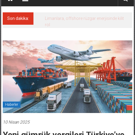
Son dakika:
Limanlara, offshore rüzgar enerjisinde kilit
rol
Haberler
10 Nisan 2025
Yeni gümrük vergileri Türkiye’ye