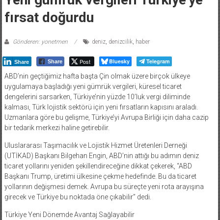
fırsat doğurdu
Gönderen: yonetmen
deniz
,
denizcilik
,
haber
Post
Bluesky
Telegram
Share
Share
ABD’nin geçtiğimiz hafta başta Çin olmak üzere birçok ülkeye
uygulamaya başladığı yeni gümrük vergileri, küresel ticaret
dengelerini sarsarken, Türkiye’nin yüzde 10’luk vergi diliminde
kalması, Türk lojistik sektörü için yeni fırsatların kapısını araladı.
Uzmanlara göre bu gelişme, Türkiye’yi Avrupa Birliği için daha cazip
bir tedarik merkezi haline getirebilir.
Uluslararası Taşımacılık ve Lojistik Hizmet Üretenleri Derneği
(UTİKAD) Başkanı Bilgehan Engin, ABD’nin attığı bu adımın deniz
ticaret yollarını yeniden şekillendireceğine dikkat çekerek, “ABD
Başkanı Trump, üretimi ülkesine çekme hedefinde. Bu da ticaret
yollarının değişmesi demek. Avrupa bu süreçte yeni rota arayışına
girecek ve Türkiye bu noktada öne çıkabilir” dedi.
Türkiye Yeni Dönemde Avantaj Sağlayabilir