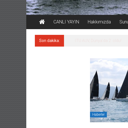
CANLI YAYIN
Hakkımızda
Sun
Son dakika:
LNG taşımacılığında maliyetler
Haberler