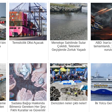
0 bin
Temsilcilik Ofisi Açacak
Menekşe Sahilinde Sular
ABD: İran'a s
a
Çekildi, Tekneler
tamamlandı, 
Geçişlerde Zorluk Yaşadı
vurul
zleme
Sadaka Bağışı Hakkında
Denizden neler çıktı neler!
İlk Yolcu Ge
den
Bilmeniz Gereken Her Şey:
Fıkhi Kurallar ve Güvenilir