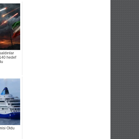
aldırılar
140 hedef
du
misi Oldu