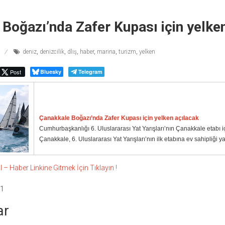
Boğazı’nda Zafer Kupası için yelke
deniz
,
denizcilik
,
dlış
,
haber
,
marina
,
turizm
,
yelken
Post
Bluesky
Telegram
Çanakkale Boğazı’nda Zafer Kupası için yelken açılacak
Cumhurbaşkanlığı 6. Uluslararası Yat Yarışları’nın Çanakkale etabı iç
Çanakkale, 6. Uluslararası Yat Yarışları’nın ilk etabına ev sahipliği 
 Haber Linkine Gitmek İçin Tıklayın !
31
ar