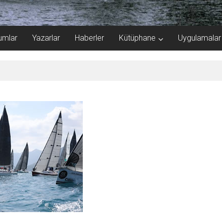
umlar
Yazarlar
Haberler
Kütüphane
Uygulamalar
 katlandı