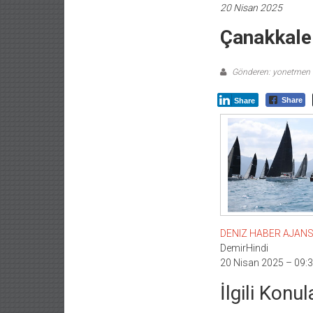
20 Nisan 2025
Çanakkale 
Gönderen: yonetmen
Share
Share
DENIZ HABER AJANSI –
DemirHindi
20 Nisan 2025 – 09:
İlgili Konul