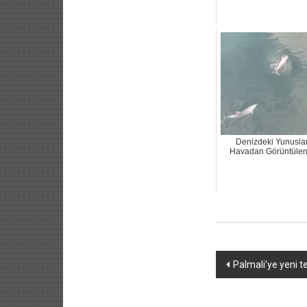
Denizdeki Yunusla
Havadan Görüntülen
Yazı
Palmali’ye yeni 
dolaşımı