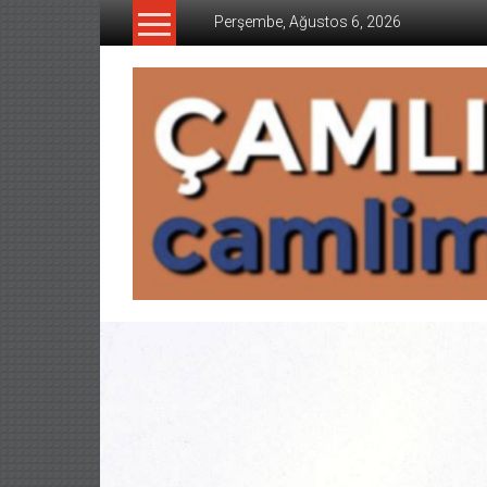
İçeriğe
Perşembe, Ağustos 6, 2026
geç
CAMLIMANI
AKADEMI