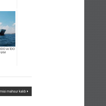
UDO ve İDO
 iptal
misi mahsur kaldı