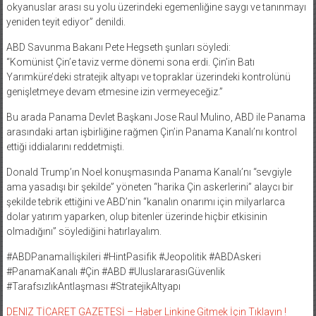
okyanuslar arası su yolu üzerindeki egemenliğine saygı ve tanınmayı
yeniden teyit ediyor” denildi.
ABD Savunma Bakanı Pete Hegseth şunları söyledi:
“Komünist Çin’e taviz verme dönemi sona erdi. Çin’in Batı
Yarımküre’deki stratejik altyapı ve topraklar üzerindeki kontrolünü
genişletmeye devam etmesine izin vermeyeceğiz.”
Bu arada Panama Devlet Başkanı Jose Raul Mulino, ABD ile Panama
arasındaki artan işbirliğine rağmen Çin’in Panama Kanalı’nı kontrol
ettiği iddialarını reddetmişti.
Donald Trump’ın Noel konuşmasında Panama Kanalı’nı “sevgiyle
ama yasadışı bir şekilde” yöneten “harika Çin askerlerini” alaycı bir
şekilde tebrik ettiğini ve ABD’nin “kanalın onarımı için milyarlarca
dolar yatırım yaparken, olup bitenler üzerinde hiçbir etkisinin
olmadığını” söylediğini hatırlayalım.
#ABDPanamaİlişkileri #HintPasifik #Jeopolitik #ABDAskeri
#PanamaKanalı #Çin #ABD #UluslararasıGüvenlik
#TarafsızlıkAntlaşması #StratejikAltyapı
DENIZ TİCARET GAZETESİ – Haber Linkine Gitmek İçin Tıklayın !