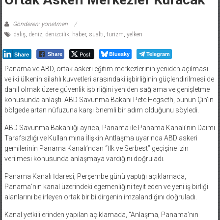
Gönderen: yonetmen
dalış
,
deniz
,
denizcilik
,
haber
,
sualtı
,
turizm
,
yelken
Post
Bluesky
Telegram
Share
Share
Panama ve ABD, ortak askeri eğitim merkezlerinin yeniden açılması
ve iki ülkenin silahlı kuvvetleri arasındaki işbirliğinin güçlendirilmesi de
dahil olmak üzere güvenlik işbirliğini yeniden sağlama ve genişletme
konusunda anlaştı. ABD Savunma Bakanı Pete Hegseth, bunun Çin’in
bölgede artan nüfuzuna karşı önemli bir adım olduğunu söyledi.
ABD Savunma Bakanlığı ayrıca, Panama ile Panama Kanalı’nın Daimi
Tarafsızlığı ve Kullanımına İlişkin Antlaşma uyarınca ABD askeri
gemilerinin Panama Kanalı’ndan “İlk ve Serbest” geçişine izin
verilmesi konusunda anlaşmaya vardığını doğruladı.
Panama Kanalı İdaresi, Perşembe günü yaptığı açıklamada,
Panama’nın kanal üzerindeki egemenliğini teyit eden ve yeni iş birliği
alanlarını belirleyen ortak bir bildirgenin imzalandığını doğruladı.
Kanal yetkililerinden yapılan açıklamada, “Anlaşma, Panama’nın