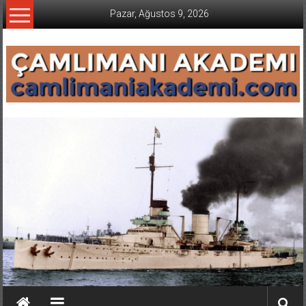
İçeriğe
Pazar, Ağustos 9, 2026
geç
CAMLIMANI
AKADEMI