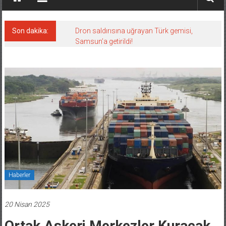
Son dakika:
Dron saldırısına uğrayan Türk gemisi,
Samsun’a getirildi!
Haberler
20 Nisan 2025
Ortak Askeri Merkezler Kuracak