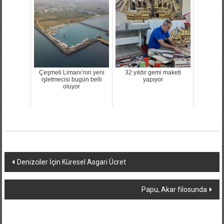
Çeşmeli Limanı’nın yeni
32 yıldır gemi maketi
işletmecisi bugün belli
yapıyor
oluyor
Yazı
Denizciler İçin Küresel Asgari Ücret
dolaşımı
Papu, Akar filosunda