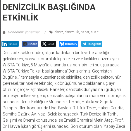
DENİZCİLİK BAŞLIĞINDA
ETKİNLİK
Gönderen: yonetmen
deniz
,
denizcilik
,
haber
,
sualtı
Post
Bluesky
Telegram
Share
Share
Denizcilik sektöründe çalışan kadınların birlik ve beraberliğini
geliştirirken, sosyal sorumluluk projeleri ve etkinlikler düzenleyen
WISTA Türkiye, 5 Mayıs’ta alanında uzman isimleri buluşturacak.
WISTA Türkiye Talks” başlığı altında“Denizlerimiz: Geçmişten
Bugüne…” temasıyla düzenlenecek etkinlikte, denizcilik sektörünün
çevresel, tarihsel ve teknolojik dönüşümüne odaklanan üç ayrı
oturum gerçekleştirilecek. Paneller, denizcilik dünyasına ilgi duyan
profesyonellere ve genç denizcilik çalışanlarına ilham verici bir içerik
sunacak. Deniz Kirliliği ile Mücadele: Teknik, Hukuki ve Sigorta
Perspektifleri konusunda Ünal Baylan, R. Ufuk Teker, Hakan Çendik,
Semiha Öztürk, Av. Nazlı Selek konuşacak. Türk Denizcilik Tarihi,
Gelişimi ve Önemi konusunda ise Emekli Oramiral Metin Ataç, Prof.
Dr. Havva İşkan görüşlerini sunacak. Son oturum olan, Yapay Zekâ