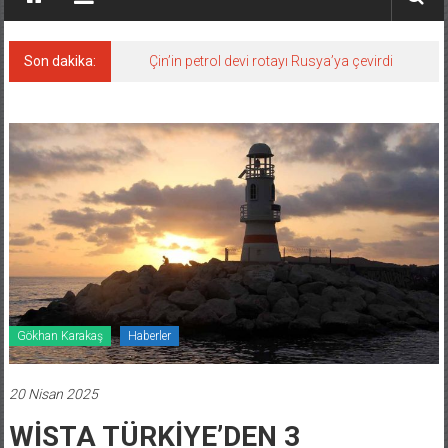
Son dakika:
Çin’in petrol devi rotayı Rusya’ya çevirdi
Gökhan Karakaş
Haberler
20 Nisan 2025
WİSTA TÜRKİYE’DEN 3