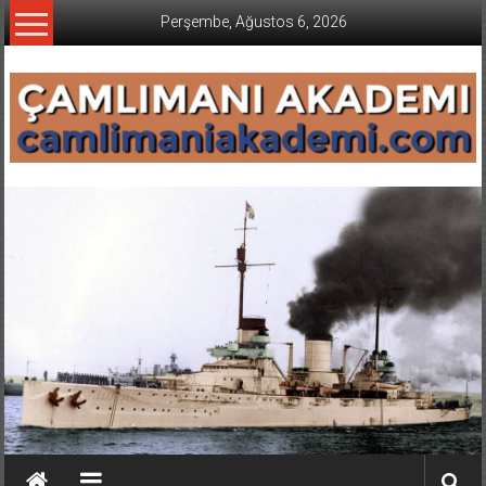
İçeriğe
Perşembe, Ağustos 6, 2026
geç
CAMLIMANI
AKADEMI