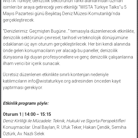
WISTA Türkiye, denizcilik sektörünün farklı alanlarından uzman
isimleri bir araya getireceği yeni etkinliği “WISTA Türkiye Talks”u 5
Mayıs Pazartesi günü Beşiktaş Deniz Müzesi Komutanlığı’nda
gerçekleştirecek.
“Denizlerimiz: Geçmişten Bugüne…” temasıyla düzenlenecek etkinlikte,
denizcilik sektörünün çevresel, tarihsel ve teknolojik dönüşümüne
odaklanan üç ayrı oturum gerçekleştirilecek. Her biri kendi alanında
önde gelen konuşmacıların yer alacağı bu paneller, denizcilik
dünyasına ilgi duyan profesyonellere ve genç denizcilik çalışanlarına
ilham verici bir içerik sunacak.
Ücretsiz düzenlenen etkinlikte sınırlı kontenjan nedeniyle
katılımcıların info@wistaturkiye.org adresinden önceden kayıt
yaptırması gerekiyor.
Etkinlik programı şöyle:
Oturum 1 | 14:00 – 15:15
Deniz Kirliliği ile Mücadele: Teknik, Hukuki ve Sigorta Perspektifleri
Konuşmacılar: Ünal Baylan, R. Ufuk Teker, Hakan Çendik, Semiha
Öztürk, Av. Nazlı Selek