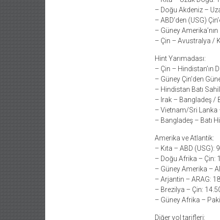
– Doğu Akdeniz – Uz
– ABD’den (USG) Çin’
– Güney Amerika’nın K
– Çin – Avustralya / 
Hint Yarımadası:
– Çin – Hindistan’ın 
– Güney Çin’den Güne
– Hindistan Batı Sahi
– Irak – Bangladeş /
– Vietnam/Sri Lanka 
– Bangladeş – Batı H
Amerika ve Atlantik:
– Kıta – ​​ABD (USG): 
– Doğu Afrika – Çin: 
– Güney Amerika – 
– Arjantin – ARAG: 1
– Brezilya – Çin: 14.
– Güney Afrika – Pak
Diğer yol tarifleri: