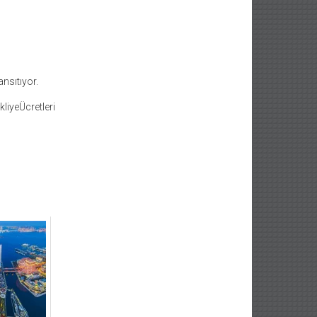
ansıtıyor.
liyeÜcretleri