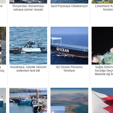
si
Rusya'dan 'donanmayı
Spot Piyasaya Odaklanıyor
Limanların 
sahaya sürme' sinyali
Arındır
a
Avustralya, robotik otonom
G2 Ocean Filosunu
Suğla Gölü'
müş
sistemleri test etti
Yeniliyor
Avcılığa Geçi
Metrelik Ağ İ