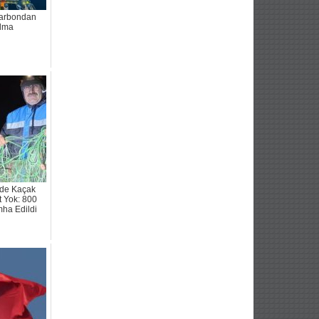
Karbondan
ılma
nde Kaçak
t Yok: 800
mha Edildi