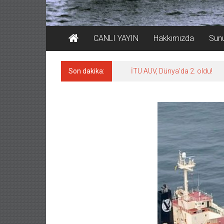
CANLI YAYIN
Hakkımızda
Sun
Son dakika:
İTU AUV, Dünya’da 2. oldu!