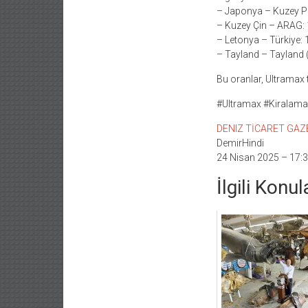
– Japonya – Kuzey Pa
– Kuzey Çin – ARAG: 
– Letonya – Türkiye: 
– Tayland – Tayland 
Bu oranlar, Ultramax t
#Ultramax #KiralamaÜ
DENIZ TİCARET GAZETE
DemirHindi
24 Nisan 2025 – 17:
İlgili Konul