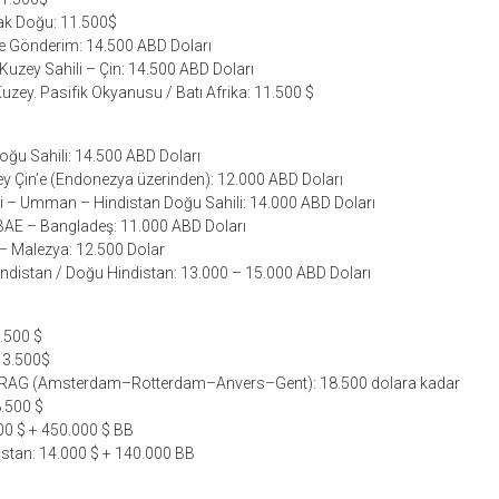
ak Doğu: 11.500$
e Gönderim: 14.500 ABD Doları
uzey Sahili – Çin: 14.500 ABD Doları
Kuzey. Pasifik Okyanusu / Batı Afrika: 11.500 $
Doğu Sahili: 14.500 ABD Doları
y Çin’e (Endonezya üzerinden): 12.000 ABD Doları
li – Umman – Hindistan Doğu Sahili: 14.000 ABD Doları
 BAE – Bangladeş: 11.000 ABD Doları
– Malezya: 12.500 Dolar
indistan / Doğu Hindistan: 13.000 – 15.000 ABD Doları
9.500 $
13.500$
ARAG (Amsterdam–Rotterdam–Anvers–Gent): 18.500 dolara kadar
8.500 $
500 $ + 450.000 $ BB
istan: 14.000 $ + 140.000 BB