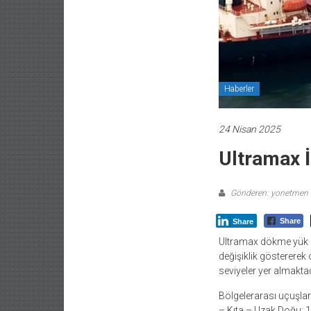
Haberler
24 Nisan 2025
Ultramax İ
Gönderen: yonetmen
Share
Share
Ultramax dökme yük ge
değişiklik göstererek 
seviyeler yer almaktad
Bölgelerarası uçuşlar
– Kıta – Uzak Doğu: 