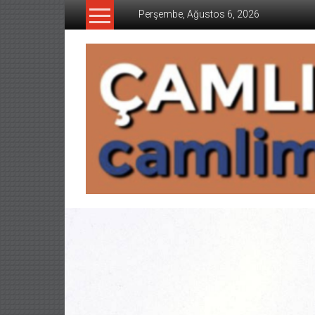
İçeriğe
Perşembe, Ağustos 6, 2026
geç
CAMLIMANI
AKADEMI