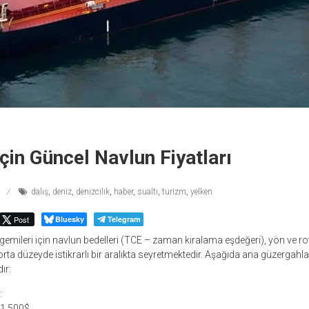
çin Güncel Navlun Fiyatları
dalış
,
deniz
,
denizcilik
,
haber
,
sualtı
,
turizm
,
yelken
Post
Bluesky
Telegram
mileri için navlun bedelleri (TCE – zaman kiralama eşdeğeri), yön ve ro
orta düzeyde istikrarlı bir aralıkta seyretmektedir. Aşağıda ana güzergahla
ır:
:
11.500$