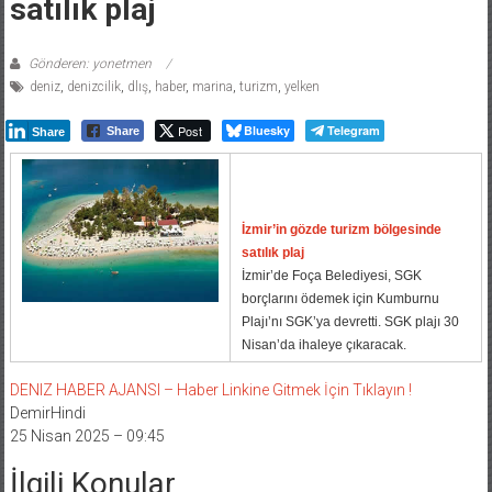
satılık plaj
Gönderen: yonetmen
deniz
,
denizcilik
,
dlış
,
haber
,
marina
,
turizm
,
yelken
Post
Bluesky
Telegram
Share
Share
İzmir’in gözde turizm bölgesinde
satılık plaj
İzmir’de Foça Belediyesi, SGK
borçlarını ödemek için Kumburnu
Plajı’nı SGK’ya devretti. SGK plajı 30
Nisan’da ihaleye çıkaracak.
DENIZ HABER AJANSI – Haber Linkine Gitmek İçin Tıklayın !
DemirHindi
25 Nisan 2025 – 09:45
İlgili Konular