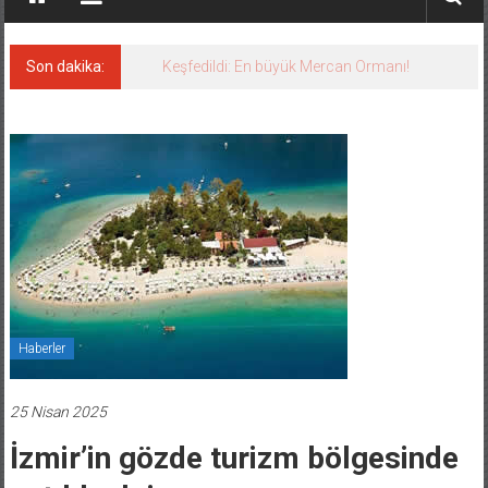
Son dakika:
Keşfedildi: En büyük Mercan Ormanı!
Haberler
25 Nisan 2025
İzmir’in gözde turizm bölgesinde