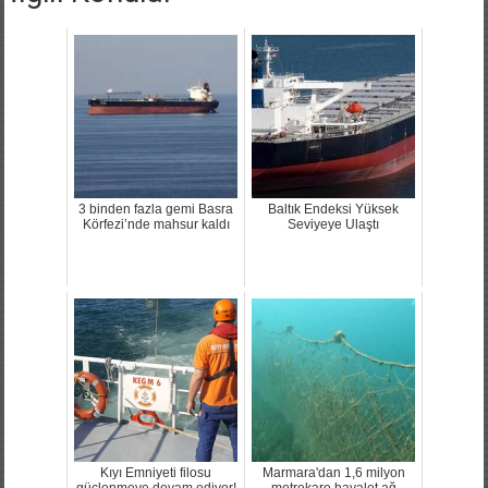
3 binden fazla gemi Basra
Baltık Endeksi Yüksek
Körfezi’nde mahsur kaldı
Seviyeye Ulaştı
Kıyı Emniyeti filosu
Marmara'dan 1,6 milyon
güçlenmeye devam ediyor!
metrekare hayalet ağ