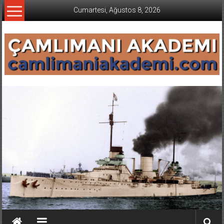
İçeriğe
Cumartesi, Ağustos 8, 2026
geç
CAMLIMANI
AKADEMI