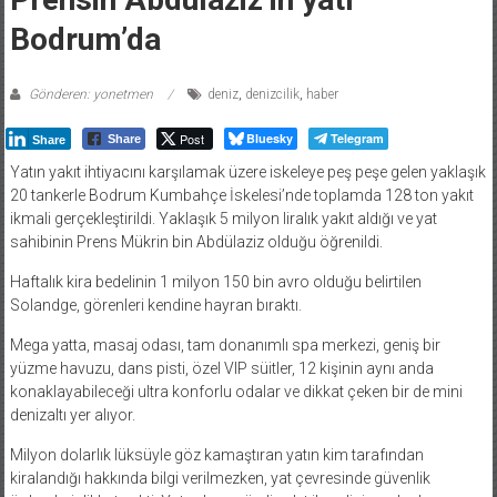
Bodrum’da
Gönderen: yonetmen
deniz
,
denizcilik
,
haber
Post
Bluesky
Telegram
Share
Share
Yatın yakıt ihtiyacını karşılamak üzere iskeleye peş peşe gelen yaklaşık
20 tankerle Bodrum Kumbahçe İskelesi’nde toplamda 128 ton yakıt
ikmali gerçekleştirildi. Yaklaşık 5 milyon liralık yakıt aldığı ve yat
sahibinin Prens Mükrin bin Abdülaziz olduğu öğrenildi.
Haftalık kira bedelinin 1 milyon 150 bin avro olduğu belirtilen
Solandge, görenleri kendine hayran bıraktı.
Mega yatta, masaj odası, tam donanımlı spa merkezi, geniş bir
yüzme havuzu, dans pisti, özel VIP süitler, 12 kişinin aynı anda
konaklayabileceği ultra konforlu odalar ve dikkat çeken bir de mini
denizaltı yer alıyor.
Milyon dolarlık lüksüyle göz kamaştıran yatın kim tarafından
kiralandığı hakkında bilgi verilmezken, yat çevresinde güvenlik