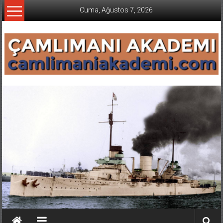
İçeriğe
Cuma, Ağustos 7, 2026
geç
CAMLIMANI
AKADEMI