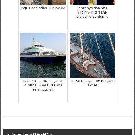
İngiliz denizciler Türkiye’de
Tanzanya’dan Aziz
Yıldırım’ın tersane
projesine durdurma
Sağanak deniz ulaşımını
Bir Su Hikayesi ve Babylon
vurdu: İDO ve BUDO'da
Teknesi
sefer iptalleri
Yazı
Sözer, Data Hidrolik’te