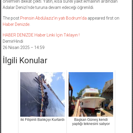
önlemleri dikkat çekti. Yatın, kısa süreli yakıt ikmalinin ardından
Adalar Denizi’nde turuna devam edeceği öğrenildi.
The post
Prensin Abdülaziz’in yatı Bodrum’da
appeared first on
Haber Denizde
.
HABER DENIZDE Haber Linki İçin Tıklayın !
DemirHindi
26 Nisan 2025 – 14:59
İlgili Konular
iki Filipinli Balıkçıyı Kurtardı
Başkan Güneş kendi
yaptığı teknesini satıyor