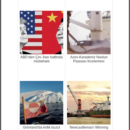
ABD’den Çin–İran hattında
Azov-Karadeniz Navlun
müdahale
Piyasası İncelemesi
Grönland'da kritik buzul
Newcastlemax'ı Winning