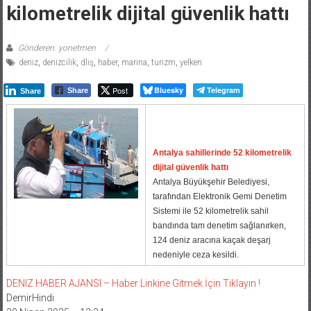
kilometrelik dijital güvenlik hattı
Gönderen: yonetmen
deniz
,
denizcilik
,
dlış
,
haber
,
marina
,
turizm
,
yelken
Post
Bluesky
Telegram
Share
Share
Antalya sahillerinde 52 kilometrelik
dijital güvenlik hattı
Antalya Büyükşehir Belediyesi,
tarafından Elektronik Gemi Denetim
Sistemi ile 52 kilometrelik sahil
bandında tam denetim sağlanırken,
124 deniz aracına kaçak deşarj
nedeniyle ceza kesildi.
DENIZ HABER AJANSI – Haber Linkine Gitmek İçin Tıklayın !
DemirHindi