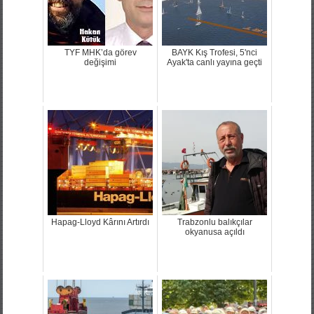
TYF MHK’da görev
BAYK Kış Trofesi, 5'nci
değişimi
Ayak'ta canlı yayına geçti
Hapag-Lloyd Kârını Artırdı
Trabzonlu balıkçılar
okyanusa açıldı