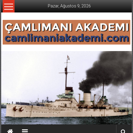
İçeriğe
Pazar, Ağustos 9, 2026
geç
CAMLIMANI
AKADEMI