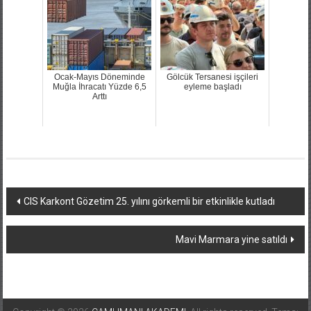
Ocak-Mayıs Döneminde
Gölcük Tersanesi işçileri
Muğla İhracatı Yüzde 6,5
eyleme başladı
Arttı
Yazı
CIS Karkont Gözetim 25. yılını görkemli bir etkinlikle kutladı
dolaşımı
Mavi Marmara yine satıldı