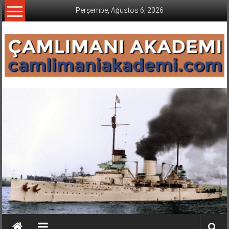
İçeriğe
Perşembe, Ağustos 6, 2026
geç
CAMLIMANI
AKADEMI