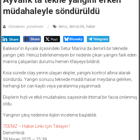
müdahaleyle söndürüldü
Gönderen: yonetmen
deniz
,
denizcilik
,
haber
Post
Bluesky
Telegram
Share
Share
Balıkesir’in Ayvalık ilçesindeki Setur Marina’da demirli bir teknede
yangın çıktı. Henüz belirlenemeyen bir nedenle çıkan yangını fark eden
marina çalışanları durumu hemen itfaiyeye bildirdi.
Kısa sürede olay yerine ulaşan ekipler, yangını kontrol altına alarak
söndürdü. Yangın sonucu teknede maddi hasar meydana gelirken,
herhangi bir can kaybı veya yaralanma yaşanmadı.
Ekiplerin hızlı ve etkili müdahalesi sayesinde ihtimal bir facia önlenmiş
oldu.
Yangının çıkış nedenine ilişkin inceleme başlatıldı.
7DENIZ – Haber Linki İçin Tıklayın !
DemirHindi
29 Nisan 2025 – 15:39