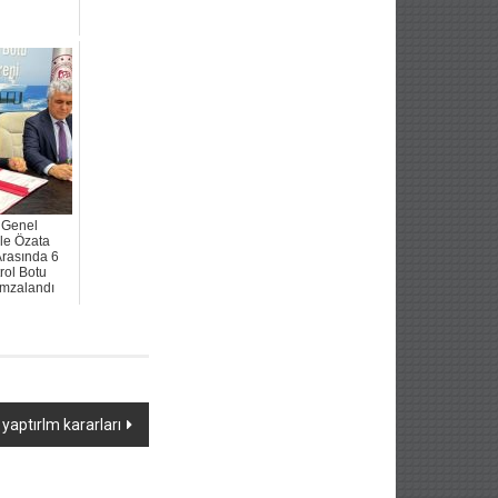
k Genel
le Özata
Arasında 6
rol Botu
İmzalandı
yaptırlm kararları