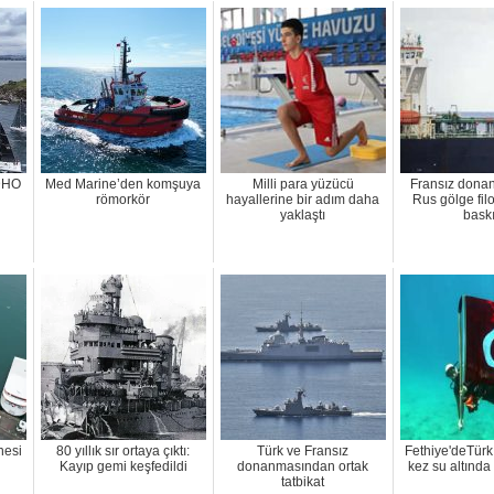
 DHO
Med Marine’den komşuya
Milli para yüzücü
Fransız dona
römorkör
hayallerine bir adım daha
Rus gölge fil
yaklaştı
bask
nesi
80 yıllık sır ortaya çıktı:
Türk ve Fransız
Fethiye'deTürk
Kayıp gemi keşfedildi
donanmasından ortak
kez su altında
tatbikat