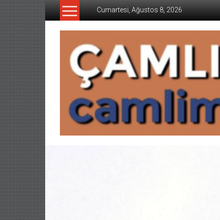
İçeriğe
Cumartesi, Ağustos 8, 2026
geç
CAMLIMANI
AKADEMI