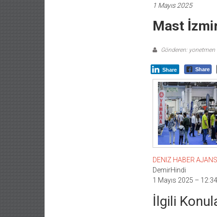
1 Mayıs 2025
Mast İzmir
Gönderen: yonetmen
Share
Share
DENIZ HABER AJANSI –
DemirHindi
1 Mayıs 2025 – 12:3
İlgili Konul