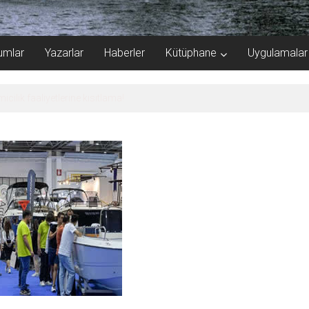
umlar
Yazarlar
Haberler
Kütüphane
Uygulamalar
k Limanı’ndan memnun