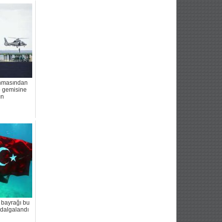
nmasından
o gemisine
ın
 bayrağı bu
 dalgalandı