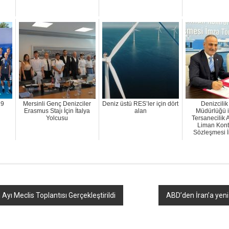
29
Mersinli Genç Denizciler
Deniz üstü RES’ler için dört
Denizcili
Erasmus Stajı İçin İtalya
alan
Müdürlüğü i
Yolcusu
Tersanecilik 
Liman Kont
Sözleşmesi 
Ayı Meclis Toplantısı Gerçekleştirildi
ABD’den İran’a yeni 