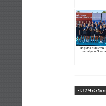
Beşiktaş Kürek’ten 
madalya ve 3 kupa
Yazı
DTO Aliağa Nisan 
dolaşımı