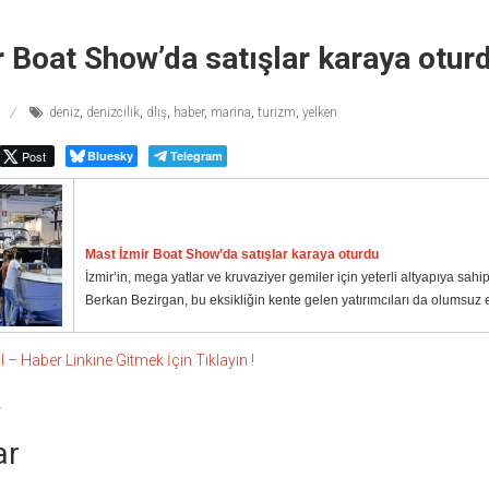
 Boat Show’da satışlar karaya otur
deniz
,
denizcilik
,
dlış
,
haber
,
marina
,
turizm
,
yelken
Post
Bluesky
Telegram
Mast İzmir Boat Show’da satışlar karaya oturdu
İzmir’in, mega yatlar ve kruvaziyer gemiler için yeterli altyapıya sahip
Berkan Bezirgan, bu eksikliğin kente gelen yatırımcıları da olumsuz e
 Haber Linkine Gitmek İçin Tıklayın !
4
ar