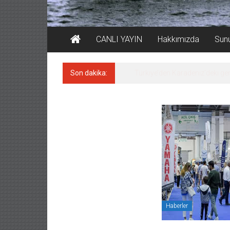
CANLI YAYIN
Hakkımızda
Sun
Son dakika:
Denizcilik sektörü, Alsanca
Haberler