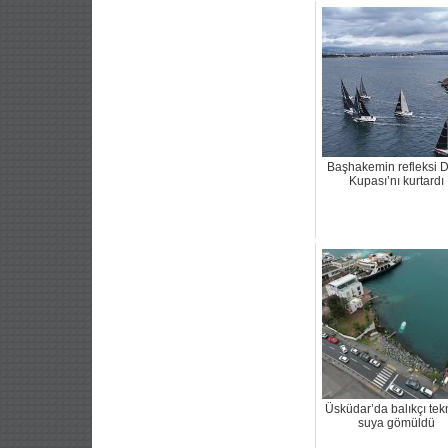
Başhakemin refleksi
Kupası’nı kurtardı
Üsküdar’da balıkçı tek
suya gömüldü