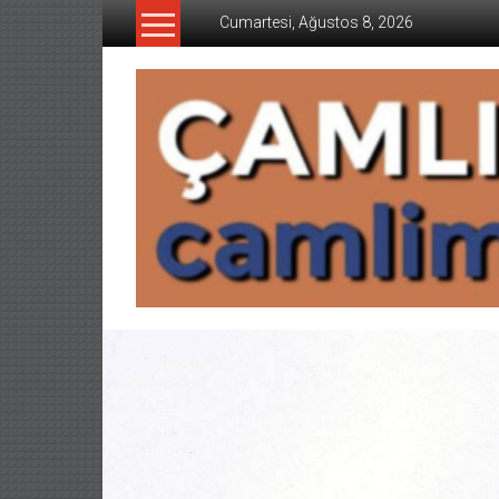
İçeriğe
Cumartesi, Ağustos 8, 2026
geç
CAMLIMANI
AKADEMI