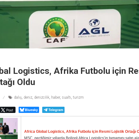
bal Logistics, Afrika Futbolu için R
rtağı Oldu
dalış
,
deniz
,
denizcilik
,
haber
,
sualtı
,
turizm
Post
Bluesky
Telegram
Africa Global Logistics, Afrika Futbolu için Resmi Lojistik Ortağı 
MSC, geçtiğimiz yıllarda Bolloré Africa Logistics’in tamamını satın alar