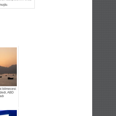
muştu.
 bilmecesi:
 dedi, ABD
adı