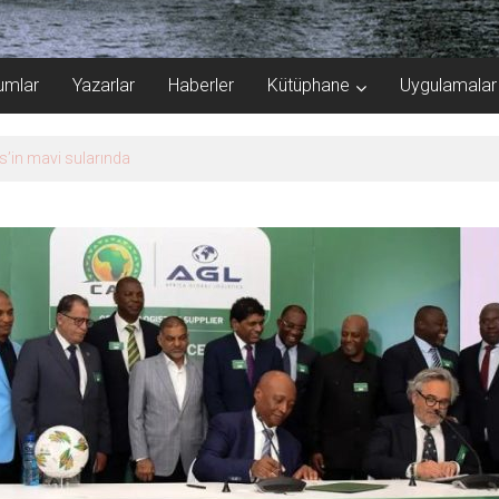
umlar
Yazarlar
Haberler
Kütüphane
Uygulamalar
ik’ten ‘Çözüm Anahtarı’