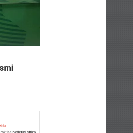
esmi
Oldu
ak faaliyetlerini Africa