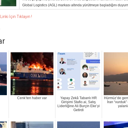
Global Logistics (AGL) markası altında yürütmeye başladığını duyur
nki İçin Tıklayın !
4
ar
Cenk’ten haber var
Yapay Zekâ Tabanlı HR
Hürmüz’de gemi
Girişimi Stafio.ai, Satış
İran “vurduk”
Liderliğine Ali Burçin Eke’yi
yalanl
Getirdi