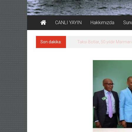
CANLI YAYIN
Hakkımızda
Sun
Son dakika:
TÜRKLİM Başkanı Hamdi Erçel