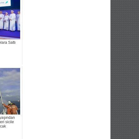
lara Sattı
yaşından
ri sicile
cak