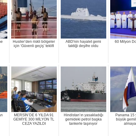
ne
Husiler’den riskli bölgeler
ABD'nin hayalet gemi
60 Milyon Do
için ‘Güvenli geçiş’ teklifi
taktiği deşifre oldu
an
MERSİN’DE 6 YILDA 91
Hindistan’ın yasakladığı
Panama 15 
GEMİYE 300 MİLYON TL
gemideki petrol başka
büyük gemile
CEZA YAZILDI
tankerle taşınıyor
almaya