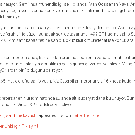
ı taşıyor. Gemi inşa mühendisliği ise Hollandalı Van Oossanen Naval Ar
seriyi “üç ülkenin zanaatkârlık ve mühendislik birikimini bir araya getiren u
k tanımlıyor.
nyum üst binadan oluşan yat, hem uzun menzilli seyirler hem de Akdeniz
ı ve ferah bir iç düzen sunacak şekilde tasarlandı. 499 GT hacme sahip Se
şilik misafir kapasitesine sahip. Dokuz kişilik mürettebat ise konuklara 
e çıkan modelin öne çıkan alanları arasında balkonlu ve şarap mahzenli 
ölgeli oturma alanıyla donatılmış geniş güneş güvertesi yer alıyor. Mengi
yüklerden biri” olduğunu belirtiyor.
.65 metre drafta sahip yatın, ikiz Caterpillar motorlarıyla 16 knot’a kadar
re tersanenin üretim hattında şu anda altı süperyat daha bulunuyor. Bunla
nlanan iki Virtus XP modeli de yer alıyor.
 II, sahibine kavuştu
appeared first on
Haber Denizde
.
inki İçin Tıklayın !