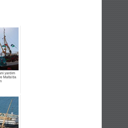
ani yardım
e Malta'da
rı