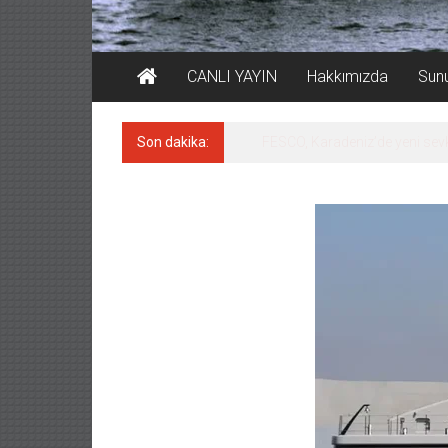
CANLI YAYIN
Hakkımızda
Sun
Son dakika:
GİMBİRDER gemi inşa yan sanay