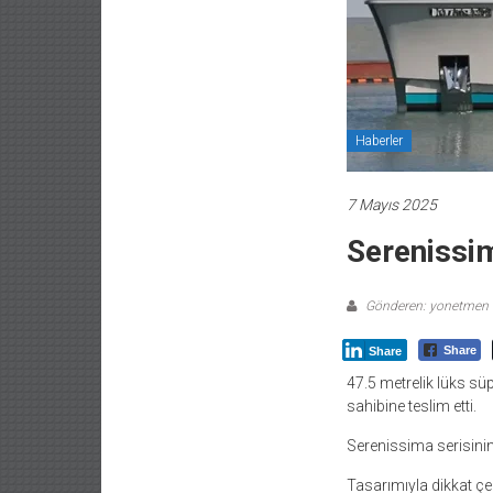
Haberler
7 Mayıs 2025
Serenissim
Gönderen: yonetmen
Share
Share
47.5 metrelik lüks süp
sahibine teslim etti.
Serenissima serisinin
Tasarımıyla dikkat çek