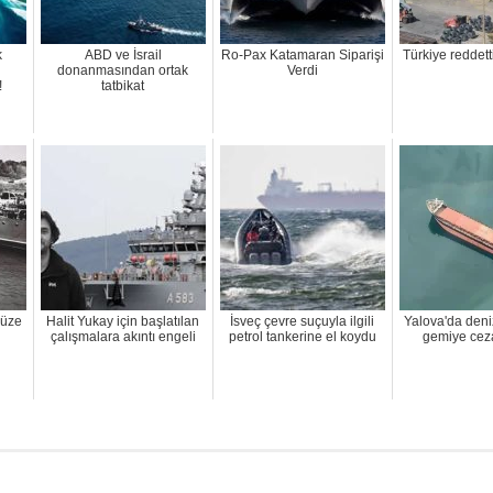
k
ABD ve İsrail
Ro-Pax Katamaran Siparişi
Türkiye reddetti
n
donanmasından ortak
Verdi
!
tatbikat
müze
Halit Yukay için başlatılan
İsveç çevre suçuyla ilgili
Yalova'da deniz
çalışmalara akıntı engeli
petrol tankerine el koydu
gemiye ceza