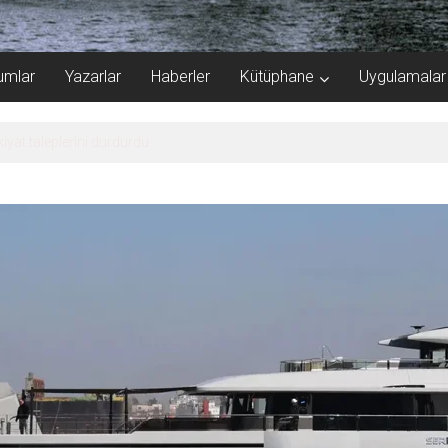
umlar
Yazarlar
Haberler
Kütüphane
Uygulamalar
inin sorunlarını tartıştı