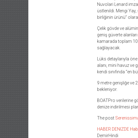
Nuvolari Lenard imzas
üstlenildi. Mengi Yay, 
birliğinin ürünü” olara
Çelik gövde ve alümi
geniş güverte alanlar
kamarada toplam 10 ki
sağlayacak.
Lüks detaylarıyla ön
alanı, mini havuz ve g
kendi sınıfında “en bü
9 metre genişliğe ve 2
bekleniyor.
BOATPro verilerine gö
denize indirilmesi pla
The post
Serenissima
HABER DENIZDE Haber L
DemirHindi