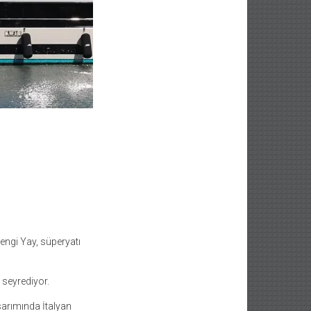
Mengi Yay, süperyatı
 seyrediyor.
asarımında İtalyan