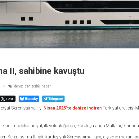
a II, sahibine kavuştu
deniz
,
denizcilik
,
haber
Post
Bluesky
Telegram
eryat Serenissima II’yi
Nisan 2025’te denize indiren
Türk yat üreticisi 
 ikinci modeli olan yat, ilk yolculuğuna çıkarak şu anda Malta açıklarında
en Serenissima II, tıpkı kardeş yatı Serenissima I gibi, dış ve iç mekan t