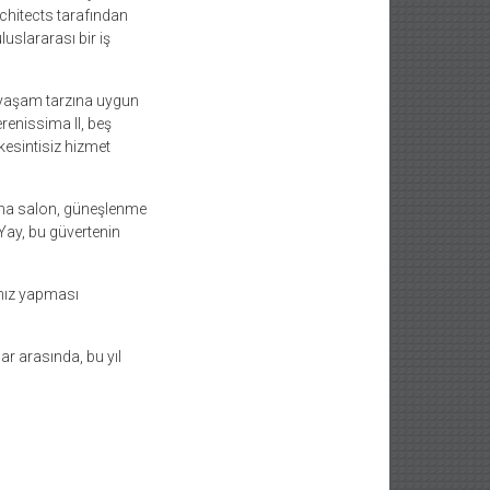
chitects tarafından
luslararası bir iş
 yaşam tarzına uygun
renissima II, beş
kesintisiz hizmet
ana salon, güneşlenme
 Yay, bu güvertenin
 hız yapması
r arasında, bu yıl