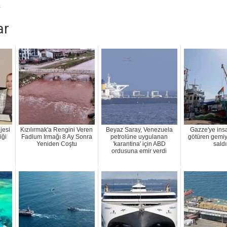
4
ar
jesi
Kızılırmak'a Rengini Veren
Beyaz Saray, Venezuela
Gazze'ye ins
iği
Fadlum Irmağı 8 Ay Sonra
petrolüne uygulanan
götüren gemiy
Yeniden Coştu
'karantina' için ABD
saldı
ordusuna emir verdi