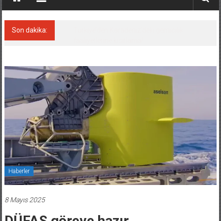
Son dakika:
Denizcilik sektörü, Alsancak Limanı’ndan
memnun
Haberler
8 Mayıs 2025
DÜFAS göreve hazır