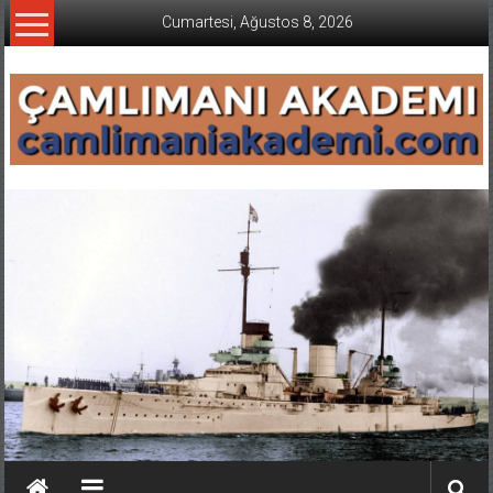
İçeriğe
Cumartesi, Ağustos 8, 2026
geç
CAMLIMANI
AKADEMI