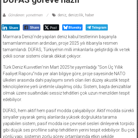
Gönderen: yonetmen
deniz
,
denizcilik
,
haber
Post
Bluesky
Telegram
Share
Share
Marmara Denizi’nde yapılan deniz kabul testlerinin başarıyla
tamamlanmasının ardından, proje 2025 yılı itibarıyla resmen
tamamlandı. DÜFAS, Türkiye’nin milli imkanlarla geliştirdiği ilk ve tek
çekili sonar sistemi olarak dikkat çekiyor.
Türk Deniz Kuvvetleri’nin Mart 2025’te yayımladığı “Son Üç Yıllık
Faaliyet Raporu”nda yer alan bilgiye göre, proje sayesinde NATO
ülkeleri arasında dahi paylaşımı sınırlı olan ileri düzey akustik tespit
teknolojilerine yerli üretimle ulaşılmış oldu. Sistem, başta denizaltılar
olmak üzere sualtındaki sessiz tehditleri çok uzun menzilden tespit
edebiliyor.
DÜFAS, hem aktif hem pasif modda çalışabiliyor. Aktif modda sürekli
sinyaller yayarak geniş alanlarda yüksek doğrulukta tarama
yapabilen sistem, pasif modda ise çevresel sesleri dinleyerek torpido
gibi düşük ses profiline sahip tehditlerin yerini tespit edebiliyor. Bu çok
yönlü yapı, sistemin zorlu görev ortamlarında etkin şekilde