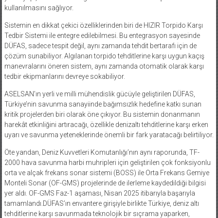
kullanılmasını sağlıyor.
Sistemin en dikkat çekici özelliklerinden biri de HIZIR Torpido Karşı
Tedbir Sistemi ile entegre edilebilmesi. Bu entegrasyon sayesinde
DÜFAS, sadece tespit değil, aynı zamanda tehdit bertarafı için de
çözüm sunabiliyor. Algılanan torpido tehditlerine karşı uygun kaçış
manevralarını öneren sistem, aynı zamanda otomatik olarak karşı
tedbir ekipmanlarını devreye sokabiliyor.
ASELSAN’ın yerli ve milli mühendislik gücüyle geliştirilen DÜFAS,
Türkiye’nin savunma sanayiinde bağımsızlık hedefine katkı sunan
kritik projelerden biri olarak öne çıkıyor. Bu sistemin donanmanın
harekât etkinliğini artıracağı, özellikle denizaltı tehditlerine karşı erken
uyarı ve savunma yeteneklerinde önemli bir fark yaratacağı belirtiliyor.
Öte yandan, Deniz Kuvvetleri Komutanlığı’nın aynı raporunda, TF-
2000 hava savunma harbi muhripleri için geliştirilen çok fonksiyonlu
orta ve alçak frekans sonar sistemi (BOSS) ile Orta Frekans Gemiye
Monteli Sonar (OF-GMS) projelerinde de ilerleme kaydedildiği bilgisi
yer aldı. OF-GMS Faz-1 aşaması, Nisan 2025 itibarıyla başarıyla
tamamlandı.DÜFAS’ın envantere girişiyle birlikte Türkiye, deniz altı
tehditlerine karşı savunmada teknolojik bir sıçrama yaparken,