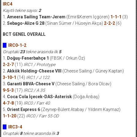
IRC4
Kayıtlı tekne sayısı:
2
1.
Ameera Sailing Team-Jerem
(Emir&Kerem İçgören)
1-1-1
(3)
2.
Sebago-Alize G 28
(Sinan Sümer / Hüseyin Akça)
2-2-2
(6)
BCT GENEL OVERALL
IRC0-1-2
Gruptaki
23
tekne arasında ilk
5
1.
Doğuş-Fenerbahçe 1
(FBSK / Orkun Öz)
2-2-7
(11)
IRC1 / Prototype
2.
Akkök Holding-Cheese VIII
(Cheese Sailing / Güney Kaptan)
3-10-1
(14)
IRC1 / J 122
3.
Garanti BBVA-Cheese V
(Cheese Sailing / Bora Olcav)
9-5-3
(17)
IRC2 / A 35
4.
Coca Cola İçecek-DAS-Asterisk
(Doğa Arıbaş)
4-7-8
(19)
IRC0 / Farr 40
5.
Orient Express 6
(Zeynep-Bülent Atabay / Yıldırım Kaymaz)
1-1-20
(22)
IRC0 / Farr 55 OD
IRC3-4
Gruptaki
8
tekne arasında ilk
3