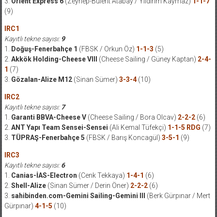
3.
Orient Express 6
(Zeynep-Bülent Atabay / Yıldırım Kaymaz)
1-1-7
(9)
IRC1
Kayıtlı tekne sayısı:
9
1.
Doğuş-Fenerbahçe 1
(FBSK / Orkun Öz)
1-1-3
(5)
2.
Akkök Holding-Cheese VIII
(Cheese Sailing / Güney Kaptan)
2-4-
1
(7)
3.
Gözalan-Alize M12
(Sinan Sümer)
3-3-4
(10)
IRC2
Kayıtlı tekne sayısı:
7
1.
Garanti BBVA-Cheese V
(Cheese Sailing / Bora Olcav)
2-2-2
(6)
2.
ANT Yapı Team Sensei-Sensei
(Ali Kemal Tüfekçi)
1-1-5 RDG
(7)
3.
TÜPRAŞ-Fenerbahçe 5
(FBSK / Barış Koncagül)
3-5-1
(9)
IRC3
Kayıtlı tekne sayısı:
6
1.
Canias-İAS-Electron
(Cenk Tekkaya)
1-4-1
(6)
2.
Shell-Alize
(Sinan Sümer / Derin Öner)
2-2-2
(6)
3.
sahibinden.com-Gemini Sailing-Gemini III
(Berk Gürpınar / Mert
Gürpınar)
4-1-5
(10)