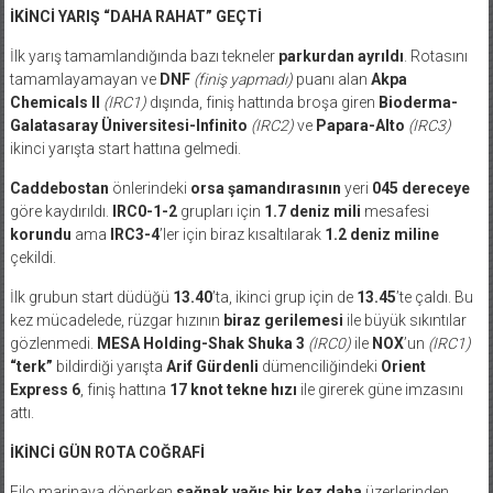
İKİNCİ YARIŞ “DAHA RAHAT” GEÇTİ
İlk yarış tamamlandığında bazı tekneler
parkurdan ayrıldı
. Rotasını
tamamlayamayan ve
DNF
(finiş yapmadı)
puanı alan
Akpa
Chemicals II
(IRC1)
dışında, finiş hattında broşa giren
Bioderma-
Galatasaray Üniversitesi-Infinito
(IRC2)
ve
Papara-Alto
(IRC3)
ikinci yarışta start hattına gelmedi.
Caddebostan
önlerindeki
orsa şamandırasının
yeri
045 dereceye
göre kaydırıldı.
IRC0-1-2
grupları için
1.7 deniz mili
mesafesi
korundu
ama
IRC3-4
’ler için biraz kısaltılarak
1.2 deniz miline
çekildi.
İlk grubun start düdüğü
13.40
’ta, ikinci grup için de
13.45
’te çaldı. Bu
kez mücadelede, rüzgar hızının
biraz gerilemesi
ile büyük sıkıntılar
gözlenmedi.
MESA Holding-Shak Shuka 3
(IRC0)
ile
NOX
’un
(IRC1)
“terk”
bildirdiği yarışta
Arif Gürdenli
dümenciliğindeki
Orient
Express 6
, finiş hattına
17 knot tekne hızı
ile girerek güne imzasını
attı.
İKİNCİ GÜN ROTA COĞRAFİ
Filo marinaya dönerken
sağnak yağış bir kez daha
üzerlerinden