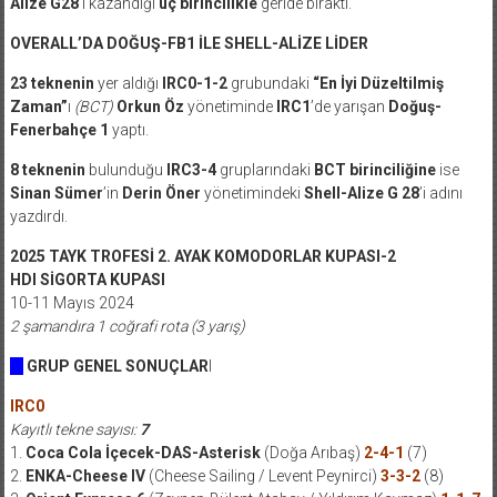
Alize G28
’i kazandığı
üç birincilikle
geride bıraktı.
OVERALL’DA DOĞUŞ-FB1 İLE SHELL-ALİZE LİDER
23 teknenin
yer aldığı
IRC0-1-2
grubundaki
“En İyi Düzeltilmiş
Zaman”
ı
(BCT)
Orkun Öz
yönetiminde
IRC1
’de yarışan
Doğuş-
Fenerbahçe 1
yaptı.
8 teknenin
bulunduğu
IRC3-4
gruplarındaki
BCT birinciliğine
ise
Sinan Sümer
’in
Derin Öner
yönetimindeki
Shell-Alize G 28
’i adını
yazdırdı.
2025 TAYK TROFESİ 2. AYAK KOMODORLAR KUPASI-2
HDI SİGORTA KUPASI
10-11 Mayıs 2024
2 şamandıra 1 coğrafi rota (3 yarış)
GRUP GENEL SONUÇLAR
I
IRC0
Kayıtlı tekne sayısı:
7
1.
Coca Cola İçecek-DAS-Asterisk
(Doğa Arıbaş)
2-4-1
(7)
2.
ENKA-Cheese IV
(Cheese Sailing / Levent Peynirci)
3-3-2
(8)