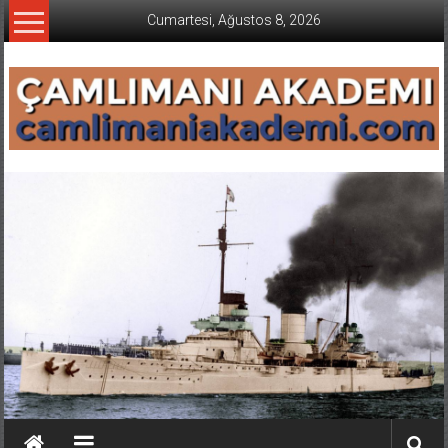
İçeriğe
Cumartesi, Ağustos 8, 2026
geç
CAMLIMANI
AKADEMI