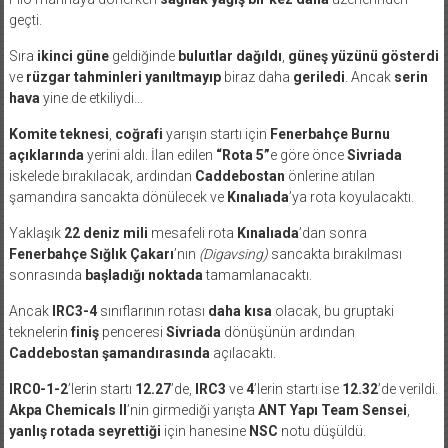
geçti.
Sıra
ikinci güne
geldiğinde
buluıtlar dağıldı
,
güneş yüzünü gösterdi
ve
rüzgar tahminleri yanıltmayıp
biraz daha
geriledi
. Ancak
serin
hava
yine de etkiliydi…
Komite teknesi
,
coğrafi
yarışın startı için
Fenerbahçe Burnu
açıklarında
yerini aldı. İlan edilen
“Rota 5”
e göre önce
Sivriada
iskelede bırakılacak, ardından
Caddebostan
önlerine atılan
şamandıra sancakta dönülecek ve
Kınalıada
’ya rota koyulacaktı.
Yaklaşık
22 deniz mili
mesafeli rota
Kınalıada
’dan sonra
Fenerbahçe Sığlık Çakarı
’nın
(Digavsing)
sancakta bırakılması
sonrasında
başladığı noktada
tamamlanacaktı.
Ancak
IRC3-4
sınıflarının rotası
daha kısa
olacak, bu gruptaki
teknelerin
finiş
penceresi
Sivriada
dönüşünün ardından
Caddebostan şamandırasında
açılacaktı.
IRC0-1-2
’lerin startı
12.27
’de,
IRC3
ve
4
’lerin startı ise
12.32
’de verildi.
Akpa Chemicals II
’nin girmediği yarışta
ANT Yapı Team Sensei
,
yanlış rotada seyrettiği
için hanesine
NSC
notu düşüldü.