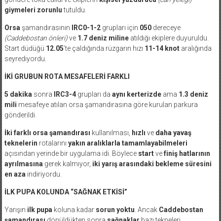
giymeleri zorunlu
tutuldu.
Orsa
şamandırasının
IRC0-1-2
grupları için
050
dereceye
(Caddebostan önleri)
ve
1.7 deniz miline
atıldığı ekiplere duyuruldu.
Start düdüğü
12.05
’te çaldığında rüzgarın hızı
11-14 knot
aralığında
seyrediyordu.
İKİ GRUBUN ROTA MESAFELERİ FARKLI
5 dakika
sonra
IRC3-4
grupları da
aynı kerterizde
ama
1.3 deniz
mili
mesafeye atılan orsa şamandırasına göre kurulan parkura
gönderildi.
İki farklı orsa şamandırası
kullanılması,
hızlı
ve
daha yavaş
teknelerin
rotalarını
yakın aralıklarla tamamlayabilmeleri
açısından yerinde bir uygulama idi. Böylece
start
ve
finiş hatlarının
ayrılmasına
gerek kalmıyor,
iki yarış arasındaki bekleme süresini
en aza
indiriyordu.
İLK PUPA KOLUNDA “SAĞNAK ETKİSİ”
Yarışın
ilk pupa
koluna kadar
sorun yoktu
. Ancak
Caddebostan
şamandırası
dönüldükten sonra
sağnaklar
bazı tekneleri