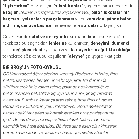
“fışkırtırken”
, bazıları için
“sıkıntılı anlar”
yaşanmasına neden oldu.
Broşlar
(teknenin rüzgar altına kapaklanması)
,
balon ıskotalarının
kaçması
,
yelkenlerin parçalanması
ya da
kapı dönüşünde balon
indirme, cenova basma
manevrasında
sorunlar
ortaya çıktı.
Güvertesinde
sabit ve deneyimli ekip
barındıran tekneler yoğun
rekabette bu sağnakları
lehlerine
kullanırken,
deneyimli dümenci
ama
değişken ekiple
yarışan veya
kursiyerlerin ağırlıkta olduğu
teknelerde söz konusu koşulların
“aleyhe”
çalıştığı dikkat çekti.
BİR BROŞ’UN FOTO-ÖYKÜSÜ
GS Üniversitesi öğrencilerinin yarıştığı Bioderma-Infinito, finiş
hattını kesmeden hemen önce broşa girdi. Bu durumda
sürüklenerek finiş yapan tekne, palanga boşlanmadığı ve
balon mandarı patlatılmadığı için uzun süre girdiği broştan
çıkamadı. Bumbası kavança atan tekne, hızla finişini yapan
Borusan Evolution’un yolu üzerindeydi. Borusan-Evolution
karşısındaki tekneden sakınmak isterken broş pozisyonuna
girdi. Ancak deneyimli ekip refleks olarak balon mandarını
kaçırdığı için hızla doğruldu. Böylece şans eseri olay kimsenin
burnu kanamadan ve donanımı hasar görmeden atlatıldı.