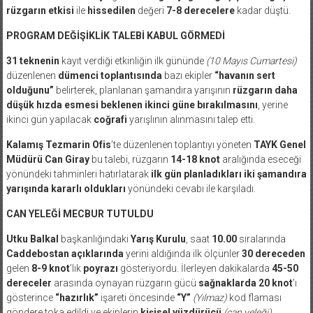
rüzgarın etkisi
ile
hissedilen
değeri
7-8 derecelere
kadar düştü.
PROGRAM DEĞİŞİKLİK TALEBİ KABUL GÖRMEDİ
31 teknenin
kayıt verdiği etkinliğin ilk gününde
(10 Mayıs Cumartesi)
düzenlenen
dümenci toplantısında
bazı ekipler
“havanın sert
olduğunu”
belirterek, planlanan şamandıra yarışının
rüzgarın daha
düşük hızda esmesi beklenen ikinci güne bırakılmasını
, yerine
ikinci gün yapılacak
coğrafi
yarışlının alınmasını talep etti.
Kalamış Tezmarin Ofis
’te düzenlenen toplantıyı yöneten
TAYK Genel
Müdürü Can Giray
bu talebi, rüzgarın
14-18 knot
aralığında eseceği
yönündeki tahminleri hatırlatarak
ilk gün planladıkları iki şamandıra
yarışında kararlı oldukları
yönündeki cevabı ile karşıladı.
CAN YELEĞİ MECBUR TUTULDU
Utku Balkal
başkanlığındaki
Yarış Kurulu
, saat
10.00
sıralarında
Caddebostan açıklarında
yerini aldığında ilk ölçünler
30 dereceden
gelen
8-9 knot
’lık
poyrazı
gösteriyordu. İlerleyen dakikalarda
45-50
dereceler
arasında oynayan rüzgarın gücü
sağnaklarda 20 knot
’ı
gösterince
“hazırlık”
işareti öncesinde
“Y”
(Yılmaz)
kod flaması
göndere toka edildi ve ekiplerin
kişisel yüzdürücü
(can yeleği)