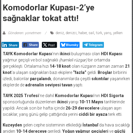
Komodorlar Kupası-2’ye
sağnaklar tokat attı!
Gönderen: yonetmen
deniz
,
denizci
,
haber
,
sail
,
türk
,
yarış
,
yelken
Post
Bluesky
Telegram
Share
Share
TAYK Komodorlar Kupası
’nın
ikinci
buluşması olan
HDI Kupası
yağmur geçişli ve bol sağnaklı
(hamleli rüzgar)
bir ortamda
gerçekleşti. Ortalama hızı
14-18 knot
olan rüzgarın zaman zaman
21
knot
’a ulaşan sağnakları bazı ekiplere
“fazla”
geldi.
Broşlar
birbirini
izledi, balonlar
parçalandı
, donanımlarda çeşitli
sıkıntılar
yaşanırken
ekiplerde de
adrenalin seviyesi tavan
yaptı.
TAYK 2025 Trofesi
’ne dahil
Komodorlar Kupası
’nın
HDI Sigorta
sponsorluğunda düzenlenen
ikinci
yarışı
10-11 Mayıs
tarihlerinde
yapıldı. Ancak son bir hafta içinde
26-29 derecelere
ulaşan aşırı
sıcaklar, yarış günü gelip çattığında yerini
ciddi bir ayaza
terk etti.
Kuzeyden
gelen cephe sisteminin etkilediği
İstanbul
’da hava sıcaklığı
aniden
10-14 dereceye
geriledi.
Yoğun yağmur geçişleri
ve
güçlü