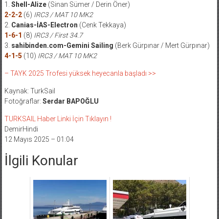
1.
Shell-Alize
(Sinan Sümer / Derin Öner)
2-2-2
(6)
IRC3 / MAT 10 MK2
2.
Canias-İAS-Electron
(Cenk Tekkaya)
1-6-1
(8)
IRC3 / First 34.7
3.
sahibinden.com-Gemini Sailing
(Berk Gürpınar / Mert Gürpınar)
4-1-5
(10)
IRC3 / MAT 10 MK2
– TAYK 2025 Trofesi yüksek heyecanla başladı >>
Kaynak: TurkSail
Fotoğraflar:
Serdar BAPOĞLU
TURKSAIL Haber Linki İçin Tıklayın !
DemirHindi
12 Mayıs 2025 – 01:04
İlgili Konular