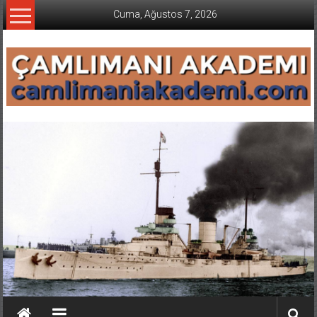
İçeriğe
Cuma, Ağustos 7, 2026
geç
CAMLIMANI
AKADEMI