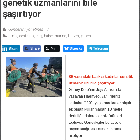
genetik uzmanlarını bile
şaşırtıyor
Gönderen: yonetmen
deniz
,
denizcilik
,
dlış
,
haber
,
marina
,
turizm
,
yelken
Post
Bluesky
Telegram
Share
Share
80 yaşındaki balıkçı kadınlar genetik
uzmanlarını bile şaşırtıyor
Güney Kore’nin Jeju Adası’nda
yaşayan Haenyeo, yani “deniz
kadınları,” 80’li yaşlarına kadar hiçbir
ekipman kullanmadan 10 metre
derinliğe dalarak deniz ürünleri
topluyor. Genetikçiler bu atletik
dayanıklılığı “akıl almaz” olarak
niteliyor.