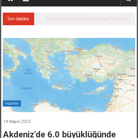
Son dakika:
Tayland’daki Ünlü Adanın Benzeri Türkiye’de!
Haberler
14 Mayıs 2025
Akdeniz’de 6.0 büyüklüğünde