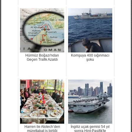
Hürmüz Boğazı'ndan
Komşuya 400 sığınmacı
Geçen Trafik Azaldı
şoku
Harren ile Atotech’den
İngiliz uçak gemisi 54 yıl
mürettabat iş birliği
sonra Hint-Pasifik'te