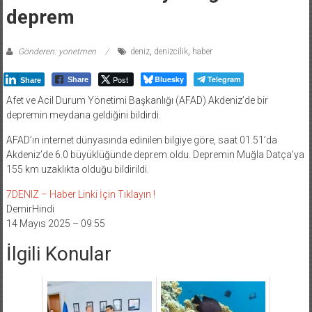
deprem
Gönderen: yonetmen
deniz
,
denizcilik
,
haber
Post
Bluesky
Telegram
Share
Share
Afet ve Acil Durum Yönetimi Başkanlığı (AFAD) Akdeniz’de bir
depremin meydana geldiğini bildirdi.
AFAD’ın internet dünyasında edinilen bilgiye göre, saat 01.51’da
Akdeniz’de 6.0 büyüklüğünde deprem oldu. Depremin Muğla Datça’ya
155 km uzaklıkta olduğu bildirildi.
7DENIZ – Haber Linki İçin Tıklayın !
DemirHindi
14 Mayıs 2025 – 09:55
İlgili Konular