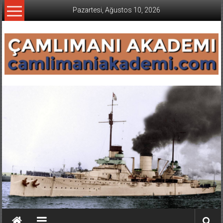
İçeriğe
Pazartesi, Ağustos 10, 2026
geç
CAMLIMANI
AKADEMI