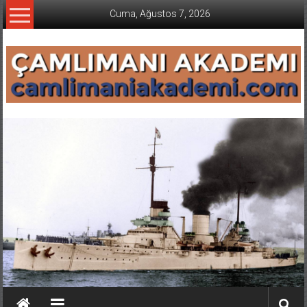
İçeriğe
Cuma, Ağustos 7, 2026
geç
CAMLIMANI
AKADEMI