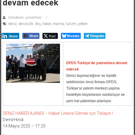
devam edecek
Gönderen: yonetmen
deniz
,
denizcilik
,
dlış
,
haber
,
marina
,
turizm
,
yelken
Post
Bluesky
Telegram
Share
Share
DFDS Türkiye’de yatırımlara devam
edecek
Deniz taşımacılığının ve lojistik
sektörünün öncü firması DFDS,
Türkiye’yi yatırım merkezi yapma
hedefiyle büyümesini sürdürüyor ve
yeni hat yatırımları planlıyor.
DENIZ HABER AJANSI – Haber Linkine Gitmek İçin Tıklayın !
DemirHindi
14 Mayıs 2025 – 17:20