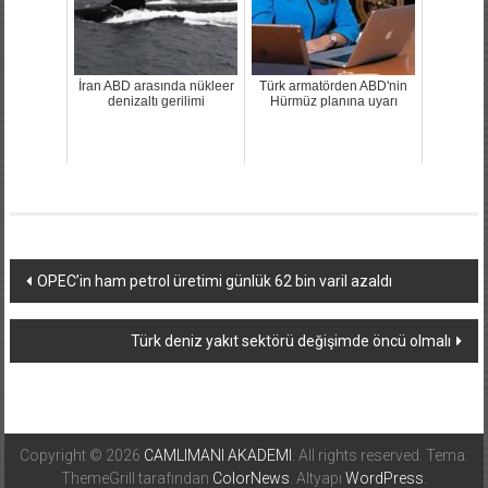
İran ABD arasında nükleer
Türk armatörden ABD'nin
denizaltı gerilimi
Hürmüz planına uyarı
Yazı
OPEC’in ham petrol üretimi günlük 62 bin varil azaldı
dolaşımı
Türk deniz yakıt sektörü değişimde öncü olmalı
Copyright © 2026
CAMLIMANI AKADEMI
. All rights reserved. Tema:
ThemeGrill tarafından
ColorNews
. Altyapı
WordPress
.