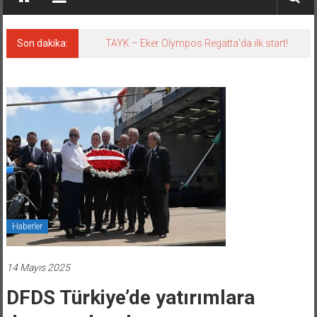
Son dakika:
TAYK – Eker Olympos Regatta’da ilk start!
Haberler
14 Mayıs 2025
DFDS Türkiye’de yatırımlara