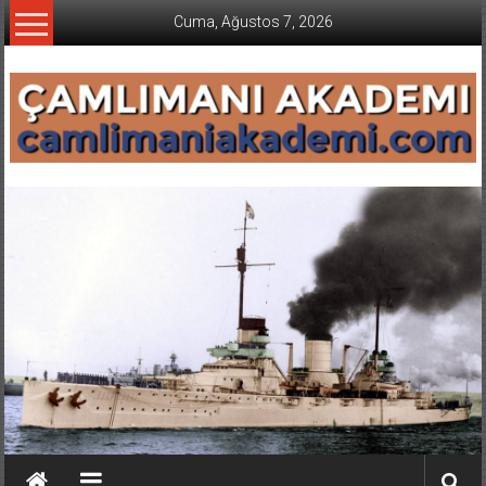
İçeriğe
Cuma, Ağustos 7, 2026
geç
CAMLIMANI
AKADEMI