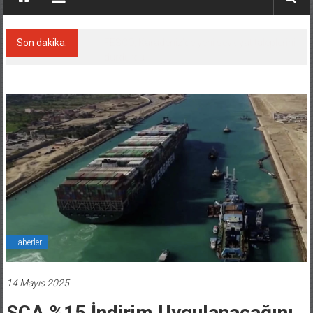
Son dakika:
FESCO, Karadeniz’de yeni sevkiyat taleplerini
durdurdu
Haberler
14 Mayıs 2025
SCA %15 İndirim Uygulanacağını