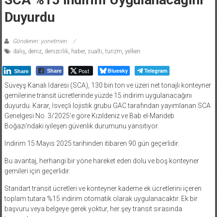
Duyurdu
Gönderen: yonetmen
dalış
,
deniz
,
denizcilik
,
haber
,
sualtı
,
turizm
,
yelken
Post
Bluesky
Telegram
Share
Share
Süveyş Kanalı İdaresi (SCA), 130 bin ton ve üzeri net tonajlı konteyner
gemilerine transit ücretlerinde yüzde 15 indirim uygulanacağını
duyurdu. Karar, İsveçli lojistik grubu GAC tarafından yayımlanan SCA
Genelgesi No. 3/2025’e göre Kızıldeniz ve Bab el-Mandeb
Boğazı’ndaki iyileşen güvenlik durumunu yansıtıyor.
İndirim 15 Mayıs 2025 tarihinden itibaren 90 gün geçerlidir.
Bu avantaj, herhangi bir yöne hareket eden dolu ve boş konteyner
gemileri için geçerlidir.
Standart transit ücretleri ve konteyner kademe ek ücretlerini içeren
toplam tutara %15 indirim otomatik olarak uygulanacaktır. Ek bir
başvuru veya belgeye gerek yoktur, her şey transit sırasında