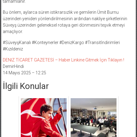
tamamlanır.
Bu önlem, aylarca süren istikrarsızlık ve gemilerin Ümit Burnu
üzerinden yeniden yönlendirilmesinin ardından nakliye şirketlerinin
Süveyş üzerinden geleneksel rotaya geri dönmesini teşvik etmeyi
amaçlıyor.
#SüveyşKanalı #Konteynerler #DenizKargo #Transitİndirimleri
#Kızıldeniz
DENIZ TİCARET GAZETESİ – Haber Linkine Gitmek İçin Tıklayın !
DemirHindi
14 Mayıs 2025 – 12:25
İlgili Konular