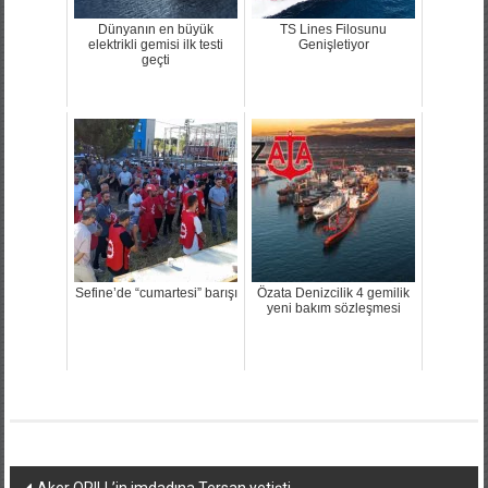
Dünyanın en büyük
TS Lines Filosunu
elektrikli gemisi ilk testi
Genişletiyor
geçti
Sefine’de “cumartesi” barışı
Özata Denizcilik 4 gemilik
yeni bakım sözleşmesi
Yazı
Aker QRILL’in imdadına Tersan yetişti