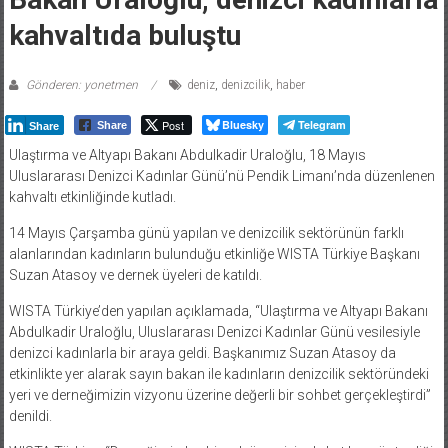
kahvaltıda buluştu
Gönderen: yonetmen
deniz
,
denizcilik
,
haber
Post
Bluesky
Telegram
Share
Share
Ulaştırma ve Altyapı Bakanı Abdulkadir Uraloğlu, 18 Mayıs
Uluslararası Denizci Kadınlar Günü’nü Pendik Limanı’nda düzenlenen
kahvaltı etkinliğinde kutladı.
14 Mayıs Çarşamba günü yapılan ve denizcilik sektörünün farklı
alanlarından kadınların bulunduğu etkinliğe WISTA Türkiye Başkanı
Suzan Atasoy ve dernek üyeleri de katıldı.
WISTA Türkiye’den yapılan açıklamada, “Ulaştırma ve Altyapı Bakanı
Abdulkadir Uraloğlu, Uluslararası Denizci Kadınlar Günü vesilesiyle
denizci kadınlarla bir araya geldi. Başkanımız Suzan Atasoy da
etkinlikte yer alarak sayın bakan ile kadınların denizcilik sektöründeki
yeri ve derneğimizin vizyonu üzerine değerli bir sohbet gerçekleştirdi”
denildi.