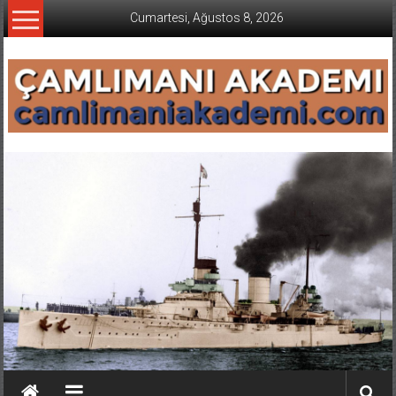
İçeriğe
Cumartesi, Ağustos 8, 2026
geç
CAMLIMANI
AKADEMI