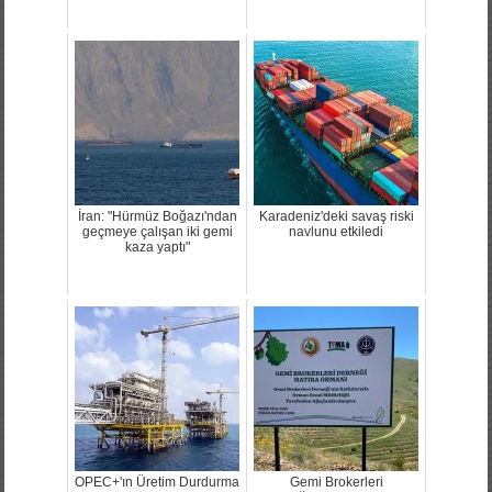
İran: "Hürmüz Boğazı'ndan
Karadeniz'deki savaş riski
geçmeye çalışan iki gemi
navlunu etkiledi
kaza yaptı"
OPEC+'ın Üretim Durdurma
Gemi Brokerleri