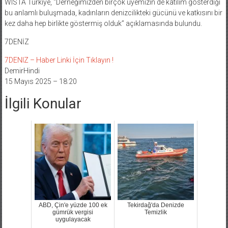
WISTA Türkiye, “Derneğimizden birçok üyemizin de katılım gösterdiği
bu anlamlı buluşmada, kadınların denizcilikteki gücünü ve katkısını bir
kez daha hep birlikte göstermiş olduk” açıklamasında bulundu.
7DENİZ
7DENIZ – Haber Linki İçin Tıklayın !
DemirHindi
15 Mayıs 2025 – 18:20
İlgili Konular
ABD, Çin'e yüzde 100 ek
Tekirdağ'da Denizde
gümrük vergisi
Temizlik
uygulayacak