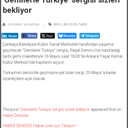
bekliyor
Gönderen: yonetmen
deniz
,
denizcilik
,
haber
Post
Bluesky
Telegram
Share
Share
Çankaya Belediyesi Kültür Sanat Merkezleri tarafından yaşama
geçirilecek “Gemilerle Türkiye” sergisi, Reşat Demirci’nin hazırladığı
tarihi gemi maketleriyle 16 Mayıs saat 18.00’de Ankara Yaşar Kemal
Kültür Merkezi’nde kapılarını açıyor.
Türkiye’nin denizcilik geçmişine ışık tutan sergi, 25 Mayıs’a kadar
ziyaretçilere açık olacak.
The post
‘Gemilerle Türkiye’ sergisi sizleri bekliyor
appeared first on
Haber Denizde
.
HABER DENIZDE Haber Linki İçin Tıklayın !