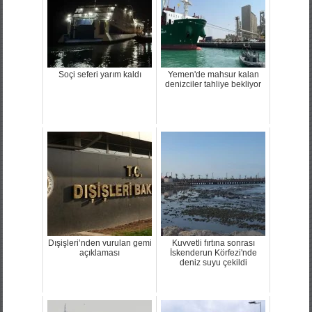
Soçi seferi yarım kaldı
Yemen'de mahsur kalan
denizciler tahliye bekliyor
Dışişleri’nden vurulan gemi
Kuvvetli fırtına sonrası
açıklaması
İskenderun Körfezi'nde
deniz suyu çekildi