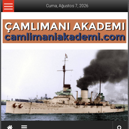
İçeriğe
Cuma, Ağustos 7, 2026
geç
CAMLIMANI
AKADEMI