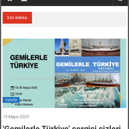
Son dakika:
Derince, ILCA Masters Türkiye
Şampiyonası’na ev sahipliği yapacak
Haberler
15 Mayıs 2025
‘Gemilerle Türkiye’ sergisi sizleri