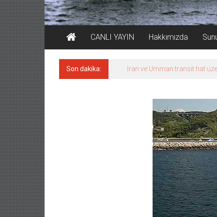
CANLI YAYIN
Hakkımızda
Sun
Son dakika:
İran ve Umman transit hat üze