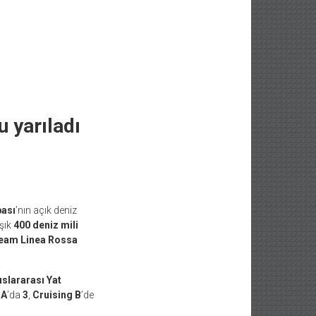
 yarıladı
ası
’nın açık deniz
şık
400 deniz mili
eam Linea Rossa
slararası Yat
 A
’da
3
,
Cruising B
’de