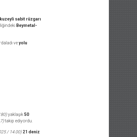
kuzeyli sabit rüzgarı
iğindeki
Beymetal-
rdaladı ve
yolu
180)
yaklaşık
50
.7)
takip ediyordu.
025 / 14.00)
21 deniz