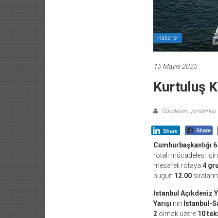
Haberler
15 Mayıs 2025
Kurtuluş K
Gönderen: yonetmen
Share
Share
Cumhurbaşkanlığı 6. 
rotalı mücadelesi içi
mesafeli rotaya
4 gr
bugün
12.00
sıraları
İstanbul Açıkdeniz Y
Yarışı
’nın
İstanbul-
2
olmak üzere
10 tek