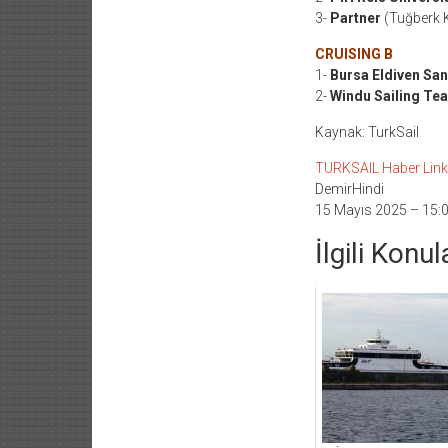
3-
Partner
(Tuğberk K
CRUISING B
1-
Bursa Eldiven San
2-
Windu Sailing T
Kaynak: TurkSail
TURKSAIL Haber Linki 
DemirHindi
15 Mayıs 2025 – 15:
İlgili Konul