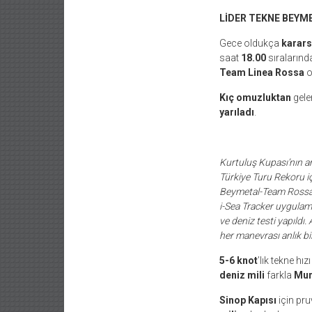
LİDER TEKNE BEYM
Gece oldukça
karars
saat
18.00
sıralarınd
Team Linea Rossa
o
Kıç omuzluktan
gele
yarıladı
.
Kurtuluş Kupası’nın a
Türkiye Turu Rekoru i
Beymetal-Team
Rossa’
i-Sea Tracker uygulama
ve deniz testi yapıldı.
her manevrası anlık
bi
5-6 knot
’lık tekne hı
deniz mili
farkla
Mur
Sinop Kapısı
için pru