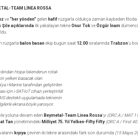
ETAL-TEAM LİNEA ROSSA
ız
ve
“her yönden”
gelen
hafif
rüzgarla oldukça zaman kaybeden filoda
a
Şile açıklarında
ilk yakalayan tekne
Onur Tok
ve
Özgür İnam
dümencil
ldu.
n rüzgarla
balon basan
ekip bugün saat
12.00
sıralarında
Trabzon
’u bo
rdından Hopa-İskenderun rotalı
çin yelken basacak olan
ya i-Marine tarafından geliştirilen
sı için i-SAT-IoT
cihazı yerleştirildi
 AIS destekli
uygulamada teknenin
lgilerle ekrana böyle yansıyor.
zı ile yoluna devam eden
Beymetal-Team Linea Rossa
’yı
(ORC A / MAT 1
at Tan
yönetimindeki
Milliyet 75. Yıl Yelken-Fifty Fifty
(ORC A / First 40
valarını
kıyıya
çeviren iki tekne arasındaki fark son durumda
(15 Mayıs 2