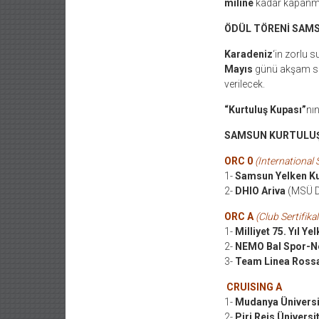
miline
kadar kapanmı
ÖDÜL TÖRENİ SAM
Karadeniz
‘in zorlu 
Mayıs
günü akşam saa
verilecek.
“Kurtuluş Kupası”
nı
SAMSUN KURTULUŞ 
ORC 0
(International S
1-
Samsun Yelken Ku
2-
DHIO Ariva
(MSÜ De
ORC A
(Club Sertifikal
1-
Milliyet 75. Yıl Yel
2-
NEMO Bal Spor-
3-
Team Linea Rossa
CRUISING A
1-
Mudanya Üniversi
2-
Piri Reis Ünivers