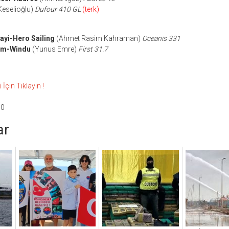
eselioğlu)
Dufour 410 GL
(terk)
ayi-Hero Sailing
(Ahmet Rasim Kahraman)
Oceanis 331
eam-Windu
(Yunus Emre)
First 31.7
İçin Tıklayın !
00
ar