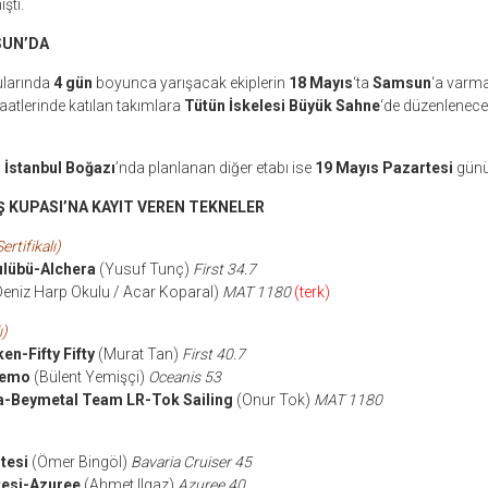
ştı.
SUN’DA
sularında
4 gün
boyunca yarışacak ekiplerin
18 Mayıs
‘ta
Samsun
‘a varma
tlerinde katılan takımlara
Tütün İskelesi Büyük Sahne
‘de düzenlenecek
n
İstanbul Boğazı
’nda planlanan diğer etabı ise
19 Mayıs Pazartesi
günü
KUPASI’NA KAYIT VEREN TEKNELER
ertifikalı)
lübü-Alchera
(Yusuf Tunç)
First 34.7
niz Harp Okulu / Acar Koparal)
MAT 1180
(terk)
ı)
ken-Fifty Fifty
(Murat Tan)
First 40.7
Nemo
(Bülent Yemişçi)
Oceanis 53
-Beymetal Team LR-Tok Sailing
(Onur Tok)
MAT 1180
tesi
(Ömer Bingöl)
Bavaria Cruiser 45
itesi-Azuree
(Ahmet Ilgaz)
Azuree 40