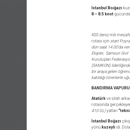
İstanbul Boığazı
kuze
8 – 8.5 knot
gücünde
400 deniz mili mesaf
rotası için
start Poyr
dün saat 14.00’da veril
Ekipler, Samsun Sivil
Kuruluşları
Federasy
(SAMKON) liderliğind
bir araya
gelen öğrenci
katıldığı törenlerle uğu
BANDIRMA VAPURU
Atatürk
ve silah arka
rotasında gerçekleşen
410 GL)
yatları
“tekni
İstanbul Boğazı
çıkı
yönü
kuzeyli
idi. Dol