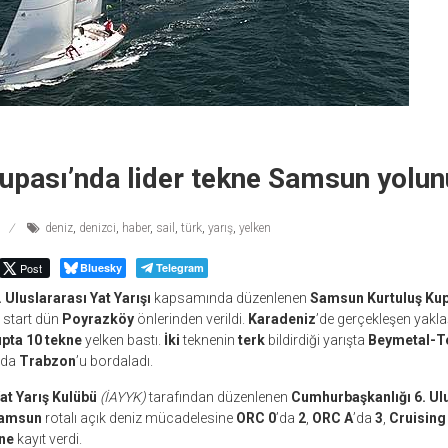
upası’nda lider tekne Samsun yolunu
deniz
,
denizci
,
haber
,
sail
,
türk
,
yarış
,
yelken
Post
Bluesky
Telegram
Uluslararası Yat Yarışı
kapsamında düzenlenen
Samsun Kurtuluş Kup
n start dün
Poyrazköy
önlerinden verildi.
Karadeniz
’de gerçekleşen yakla
upta 10 tekne
yelken bastı.
İki
teknenin
terk
bildirdiği yarışta
Beymetal-T
nda
Trabzon
’u bordaladı.
at Yarış Kulübü
(İAYYK)
tarafından düzenlenen
Cumhurbaşkanlığı 6. Ulu
Samsun
rotalı açık deniz mücadelesine
ORC 0
’da
2
,
ORC A
’da
3
,
Cruising
ne
kayıt verdi.