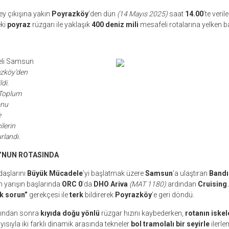
y çıkışına yakın
Poyrazköy
’den dün
(14 Mayıs 2025)
saat
14.00
’te veril
ki
poyraz
rüzgarı ile yaklaşık
400 deniz mili
mesafeli rotalarına yelken ba
eli Samsun
azköy’den
di.
 Toplum
onu
e
lerin
rlandı.
’NUN ROTASINDA
daşlarını
Büyük Mücadele
’yi başlatmak üzere
Samsun
’a ulaştıran
Bandı
 yarışın başlarında
ORC 0
’da
DHO Ariva
(MAT 1180)
ardından
Cruising
k sorun”
gerekçesi ile
terk
bildirerek
Poyrazköy
’e geri döndü.
şından sonra
kıyıda doğu yönlü
rüzgar hızını kaybederken,
rotanın iskel
ayısıyla iki farklı dinamik arasında tekneler
bol tramolalı bir seyirle
ilerle