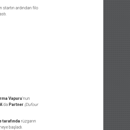
en startın ardından filo
stı.
rma Vapuru
’nun
 A
’da
Partner
(Dufour
e tarafında
rüzgarın
meye başladı.