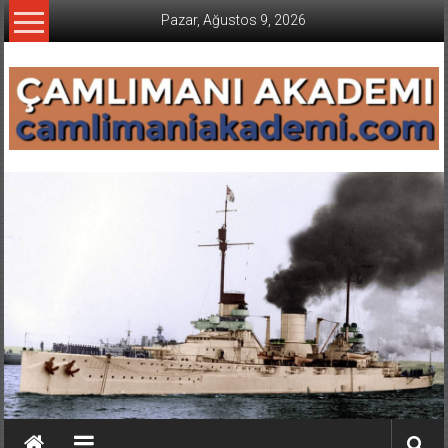
İçeriğe
Pazar, Ağustos 9, 2026
geç
CAMLIMANI
AKADEMI