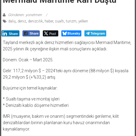
Gönderen: yonetmen
dalış
,
deniz
,
denizcilik
,
haber
,
sualtı
,
turizm
,
yelken
Post
Bluesky
Telegram
Share
Share
Tayland merkezli açık deniz hizmetleri sağlayıcısı Mermaid Maritime,
2025 yılının ilk çeyreğine ilişkin mali sonuçlarını açıkladı.
Dönem: Ocak – Mart 2025.
Gelir: 117,2 milyon $ – 2024’teki aynı döneme (88 milyon $) kıyasla
29,2 milyon $ (+%33,2) artış.
Büyüme için temel kaynaklar:
* Sualtı taşıma ve montaj işleri
* Denizaltı kablo döşeme hizmetleri
IMR (muayene, bakım ve onarım) segmentindeki gerileme, kilit
denizaltılardan birinin planlanan kuru havuz onarımından
kaynaklanıyor.