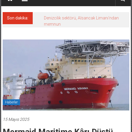
Son dakika:
Denizcilik sektörü, Alsancak Limanı’ndan
memnun
Haberler
15 Mayıs 2025
Mermaid Maritime Kârı Düştü