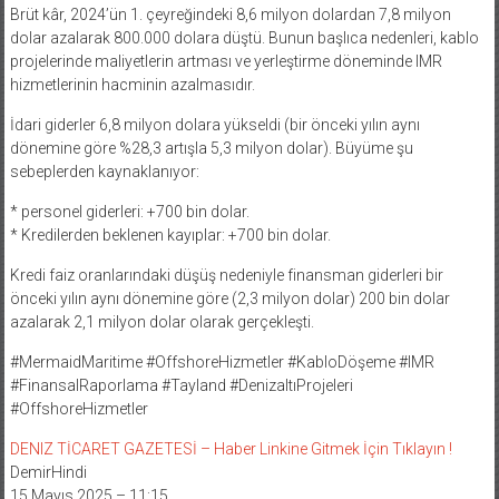
Brüt kâr, 2024’ün 1. çeyreğindeki 8,6 milyon dolardan 7,8 milyon
dolar azalarak 800.000 dolara düştü. Bunun başlıca nedenleri, kablo
projelerinde maliyetlerin artması ve yerleştirme döneminde IMR
hizmetlerinin hacminin azalmasıdır.
İdari giderler 6,8 milyon dolara yükseldi (bir önceki yılın aynı
dönemine göre %28,3 artışla 5,3 milyon dolar). Büyüme şu
sebeplerden kaynaklanıyor:
* personel giderleri: +700 bin dolar.
* Kredilerden beklenen kayıplar: +700 bin dolar.
Kredi faiz oranlarındaki düşüş nedeniyle finansman giderleri bir
önceki yılın aynı dönemine göre (2,3 milyon dolar) 200 bin dolar
azalarak 2,1 milyon dolar olarak gerçekleşti.
#MermaidMaritime #OffshoreHizmetler #KabloDöşeme #IMR
#FinansalRaporlama #Tayland #DenizaltıProjeleri
#OffshoreHizmetler
DENIZ TİCARET GAZETESİ – Haber Linkine Gitmek İçin Tıklayın !
DemirHindi
15 Mayıs 2025 – 11:15