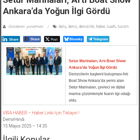
Ankara’da Yoğun İlgi Gördü
Gönderen: yonetmen
dalış
,
deniz
,
denizcilik
,
haber
,
sualtı
,
turizm
Post
Bluesky
Telegram
Share
Share
Setur Marinaları, Artı Boat Show
Ankara’da Yoğun İlgi Gördü
Denizcilerin başkent buluşması Artı
Boat Show Ankara’da yerini alan
Setur Marinaları, çevreci ve dijital
marina çözümleriyle fuarın ilgi odağı
oldu.
VIRA HABER – Haber Linki İçin Tıklayın !
DemirHindi
15 Mayıs 2025 – 14:35
İlgili Konular