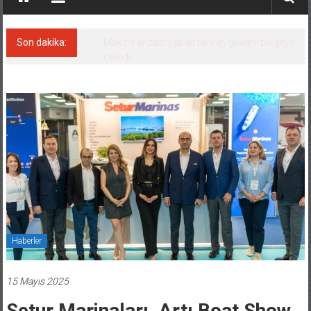
Son dakika:
Dron saldırısına uğrayan Türk gemisi,
Samsun’a getirildi!
Haberler
15 Mayıs 2025
Setur Marinaları, Artı Boat Show