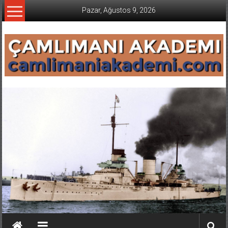
İçeriğe
Pazar, Ağustos 9, 2026
geç
CAMLIMANI
AKADEMI