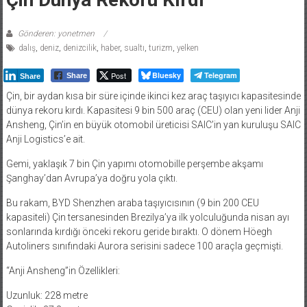
Gönderen: yonetmen
dalış
,
deniz
,
denizcilik
,
haber
,
sualtı
,
turizm
,
yelken
Post
Bluesky
Telegram
Share
Share
Çin, bir aydan kısa bir süre içinde ikinci kez araç taşıyıcı kapasitesinde
dünya rekoru kırdı. Kapasitesi 9 bin 500 araç (CEU) olan yeni lider Anji
Ansheng, Çin’in en büyük otomobil üreticisi SAIC’in yan kuruluşu SAIC
Anji Logistics’e ait.
Gemi, yaklaşık 7 bin Çin yapımı otomobille perşembe akşamı
Şanghay’dan Avrupa’ya doğru yola çıktı.
Bu rakam, BYD Shenzhen araba taşıyıcısının (9 bin 200 CEU
kapasiteli) Çin tersanesinden Brezilya’ya ilk yolculuğunda nisan ayı
sonlarında kırdığı önceki rekoru geride bıraktı. O dönem Höegh
Autoliners sınıfındaki Aurora serisini sadece 100 araçla geçmişti.
“Anji Ansheng”in Özellikleri:
Uzunluk: 228 metre