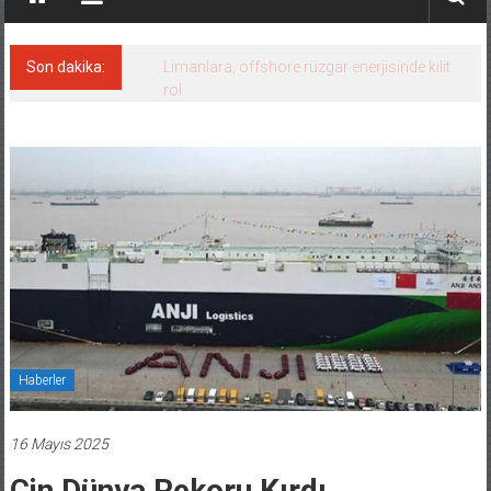
Son dakika:
Limanlara, offshore rüzgar enerjisinde kilit
rol
Haberler
16 Mayıs 2025
Çin Dünya Rekoru Kırdı