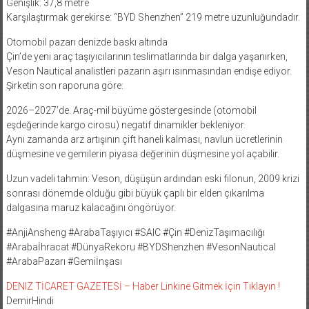
Genişlik: 37,8 metre
Karşılaştırmak gerekirse: “BYD Shenzhen” 219 metre uzunluğundadır.
Otomobil pazarı denizde baskı altında
Çin’de yeni araç taşıyıcılarının teslimatlarında bir dalga yaşanırken,
Veson Nautical analistleri pazarın aşırı ısınmasından endişe ediyor.
Şirketin son raporuna göre:
2026–2027’de. Araç-mil büyüme göstergesinde (otomobil
eşdeğerinde kargo cirosu) negatif dinamikler bekleniyor.
Aynı zamanda arz artışının çift haneli kalması, navlun ücretlerinin
düşmesine ve gemilerin piyasa değerinin düşmesine yol açabilir.
Uzun vadeli tahmin: Veson, düşüşün ardından eski filonun, 2009 krizi
sonrası dönemde olduğu gibi büyük çaplı bir elden çıkarılma
dalgasına maruz kalacağını öngörüyor.
#AnjiAnsheng #ArabaTaşıyıcı #SAIC #Çin #DenizTaşımacılığı
#Arabaİhracat #DünyaRekoru #BYDShenzhen #VesonNautical
#ArabaPazarı #Gemiİnşası
DENIZ TİCARET GAZETESİ – Haber Linkine Gitmek İçin Tıklayın !
DemirHindi