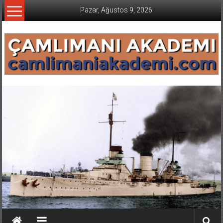
İçeriğe
Pazar, Ağustos 9, 2026
geç
CAMLIMANI
AKADEMI