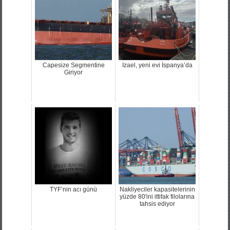
Capesize Segmentine
Izael, yeni evi İspanya’da
Giriyor
TYF’nin acı günü
Nakliyeciler kapasitelerinin
yüzde 80'ini ittifak filolarına
tahsis ediyor