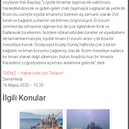
söyleyen Vali Baydaş “Lojistik limanlar taşımacılık sektörünü
hareketlendirecek ve giden-gelen malı, taşımayla sağlayacak yerlerdir.
Bizim bu süreçte lojistik limanımız biterken eş zamanlı olarak Ovit
tüneli ve bağlantı yollarının da bitmesi öngörülüyor. Erzurum
sınırlarında olmasına rağmen bizi de çok ilgilendiren Kırık ve
Dallıkavak tünellerinin, İkizdere istikametindeki tüneller ve viyadüklerin
de tamamlanmasıyla, lojistik limanı Erzurum arası çok kısa bir
mesafeye inecek. Dolayısıyla Kuzey-Güney hattında çok özel bir
bağlantı ve liman konumu sağlamış olacak. Bizim meseleye sadece
bir liman olarak değil ülkemizin, bütün Anadolu’nun bir limanla
Karadeniz coğrafyasına açılması anlamına gelecek” dedi.
7DENIZ – Haber Linki İçin Tıklayın !
DemirHindi
16 Mayıs 2025 – 15:20
İlgili Konular