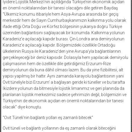
İyidere Lojistik Merkezi’nin açıldığında Türkiye’nin ekonomik açıdan
en önemli noktalarından bir tanesi olacağını dile getiren Baydaş
“Ülkemiz konumu itibariyle hem Asya-Avrupa arasında bir geçiş
merkezdir hem de Sayın Cumhurbaşkanımızın kalkınma yolu olarak
ifade ettiği Orta Doğu ve Körfez bölgesinin yukarıya doğru Türkiye
üzerinden bağlantısını sağlayacak bir konumda. Kalkınma yolunun
Karadeniz’e açılacağı kapıdır burası. Çin-Londra ana demiryolunun
Karadeniz’e açılacağı kapıdır. Bölgemizdeki özellikle Ortadoğu
ülkelerinin Rusya ile Karadeniz’den yine Avrupa’yla bağlantılarının
gerçekleşeceği bir deniz kapısıdır. Dolasıyla hem yapılacak demiryolu
çalışmasının hem de özellikle dile getirdiğimiz Erzurum-Rize
demiryolunun da buna dâhil olması lazım. Bu da yine fizibilitesi, alt
yapısı yapılmış bir hattır. Aynı zamanda karayolu bağlantısının yani
Ovit tüneliyle bizi Erzurum’ a bağlayan geride ki tüneller ve bu tarafta
İkizdere yolunun da bitmesiyle lojistik limanımız ve geri planında da
planlanan lojistik merkezimiz sadece şehrimizin değil, bölgemizin ve
Türkiye’nin de ekonomik açıdan en önemli noktalarından bir tanesi
olacak” diye konuştu.
“Ovit Tüneli’nin bağlantı yolları eş zamanlı bitecek”
Ovit tüneli ve bağlantı yollarının da eş zamanlı olarak biteceğini