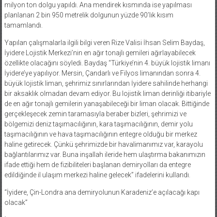
milyon ton dolgu yapıldı. Ana mendirek kısmında ise yapılması
planlanan 2 bin 950 metrelik dolgunun yüzde 90’lık kısım
tamamlandı.
Yapılan çalışmalarla ilgili bilgi veren Rize Valisi İhsan Selim Baydaş,
İyidere Lojistik Merkezi’nin en ağır tonajlı gemileri ağırlayabilecek
özellikte olacağını söyledi. Baydaş “Türkiye’nin 4. büyük lojistik limanı
İyidere’ye yapılıyor. Mersin, Çandarlı ve Filyos limanından sonra 4.
büyük lojistik liman, şehrimiz sınırlarından İyidere sahilinde herhangi
bir aksaklık olmadan devam ediyor. Bu lojistik liman derinliği itibariyle
de en ağır tonajlı gemilerin yanaşabileceği bir liman olacak. Bittiğinde
gerçekleşecek zemin taramasıyla beraber bizleri, şehrimizi ve
bölgemizi deniz taşımacılığının, kara taşımacılığının, demir yolu
taşımacılığının ve hava taşımacılığının entegre olduğu bir merkez
haline getirecek. Çünkü şehrimizde bir havalimanımız var, karayolu
bağlantılarımız var. Buna inşallah ileride hem ulaştırma bakanımızın
ifade ettiği hem de fizibiliteleri başlanan demiryolları da entegre
edildiğinde il ulaşım merkezi haline gelecek” ifadelerini kullandı.
“İyidere, Çin-Londra ana demiryolunun Karadeniz’e açılacağı kapı
olacak”