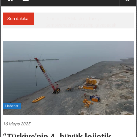
Son dakika:
Derince, ILCA Masters Türkiye
Şampiyonası’na ev sahipliği yapacak
Haberler
16 Mayıs 2025
“Türkiye’nin 4. büyük lojistik