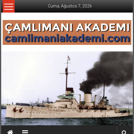
İçeriğe
Cuma, Ağustos 7, 2026
geç
CAMLIMANI
AKADEMI