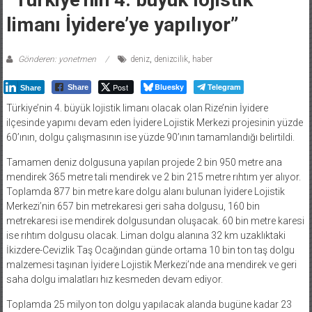
limanı İyidere’ye yapılıyor”
Gönderen: yonetmen
deniz
,
denizcilik
,
haber
Post
Bluesky
Telegram
Share
Share
Türkiye’nin 4. büyük lojistik limanı olacak olan Rize’nin İyidere
ilçesinde yapımı devam eden İyidere Lojistik Merkezi projesinin yüzde
60’ının, dolgu çalışmasının ise yüzde 90’ının tamamlandığı belirtildi.
Tamamen deniz dolgusuna yapılan projede 2 bin 950 metre ana
mendirek 365 metre tali mendirek ve 2 bin 215 metre rıhtım yer alıyor.
Toplamda 877 bin metre kare dolgu alanı bulunan İyidere Lojistik
Merkezi’nin 657 bin metrekaresi geri saha dolgusu, 160 bin
metrekaresi ise mendirek dolgusundan oluşacak. 60 bin metre karesi
ise rıhtım dolgusu olacak. Liman dolgu alanına 32 km uzaklıktaki
İkizdere-Cevizlik Taş Ocağından günde ortama 10 bin ton taş dolgu
malzemesi taşınan İyidere Lojistik Merkezi’nde ana mendirek ve geri
saha dolgu imalatları hız kesmeden devam ediyor.
Toplamda 25 milyon ton dolgu yapılacak alanda bugüne kadar 23