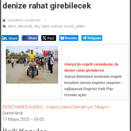
denize rahat girebilecek
Gönderen: yonetmen
deniz
,
denizcilik
,
dlış
,
haber
,
marina
,
turizm
,
yelken
Post
Bluesky
Telegram
Share
Share
Alanya’da engelli vatandaşlar da
denize rahat girebilecek
Alanya Belediyesi tarafından engelli
bireylerin denize engelsiz ulaşımını
sağlayacak Engelsiz Halk Plajı
hizmete açıldı.
DENIZ HABER AJANSI – Haber Linkine Gitmek İçin Tıklayın !
DemirHindi
17 Mayıs 2025 – 09:05