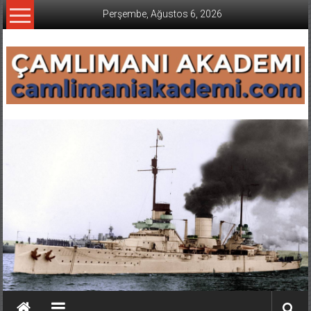
İçeriğe
Perşembe, Ağustos 6, 2026
geç
CAMLIMANI
AKADEMI