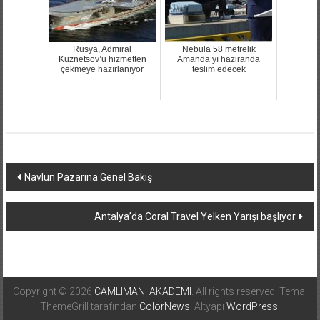
Rusya, Admiral
Nebula 58 metrelik
Kuznetsov’u hizmetten
Amanda’yı haziranda
çekmeye hazırlanıyor
teslim edecek
Yazı
Navlun Pazarına Genel Bakış
dolaşımı
Antalya’da Coral Travel Yelken Yarışı başlıyor
Copyright © 2026
CAMLIMANI AKADEMI
. All rights reserved. Tema:
ThemeGrill tarafından
ColorNews
. Altyapı
WordPress
.