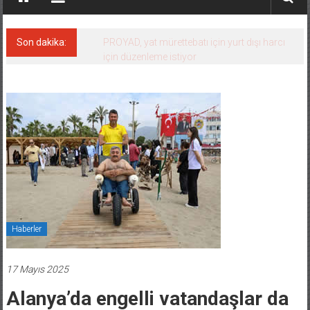
Son dakika:
PROYAD, yat mürettebatı için yurt dışı harcı
için düzenleme istiyor
Haberler
17 Mayıs 2025
Alanya’da engelli vatandaşlar da