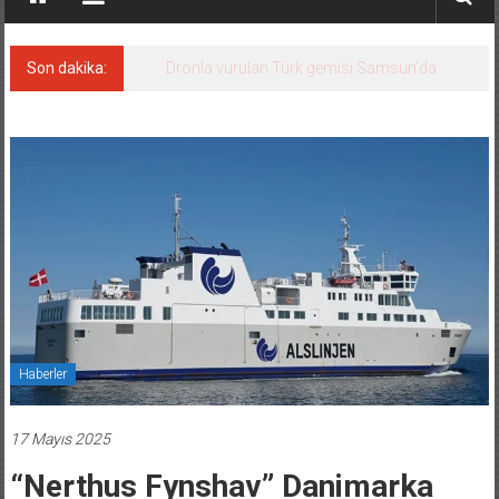
Son dakika:
Dronla vurulan Türk gemisi Samsun’da
Haberler
17 Mayıs 2025
“Nerthus Fynshav” Danimarka