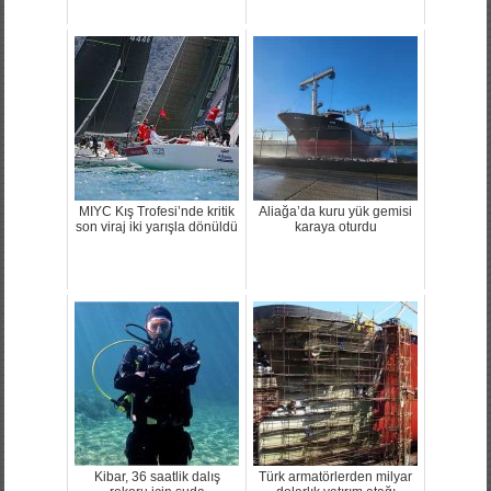
MIYC Kış Trofesi’nde kritik
Aliağa’da kuru yük gemisi
son viraj iki yarışla dönüldü
karaya oturdu
Kibar, 36 saatlik dalış
Türk armatörlerden milyar