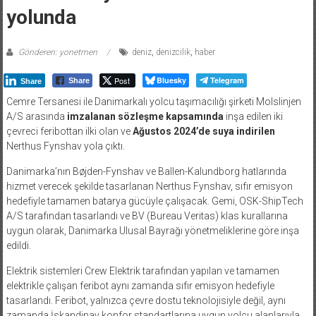
yolunda
Gönderen: yonetmen
deniz
,
denizcilik
,
haber
Post
Bluesky
Telegram
Share
Share
Cemre Tersanesi ile Danimarkalı yolcu taşımacılığı şirketi Molslinjen
A/S arasında
imzalanan sözleşme kapsamında
inşa edilen iki
çevreci feribottan ilki olan ve
Ağustos 2024’de suya indirilen
Nerthus Fynshav yola çıktı.
Danimarka’nın Bøjden-Fynshav ve Ballen-Kalundborg hatlarında
hizmet verecek şekilde tasarlanan Nerthus Fynshav, sıfır emisyon
hedefiyle tamamen batarya gücüyle çalışacak. Gemi, OSK-ShipTech
A/S tarafından tasarlandı ve BV (Bureau Veritas) klas kurallarına
uygun olarak, Danimarka Ulusal Bayrağı yönetmeliklerine göre inşa
edildi.
Elektrik sistemleri Crew Elektrik tarafından yapılan ve tamamen
elektrikle çalışan feribot aynı zamanda sıfır emisyon hedefiyle
tasarlandı. Feribot, yalnızca çevre dostu teknolojisiyle değil, aynı
zamanda İskandinav konfor standartlarına uygun yolcu alanlarıyla