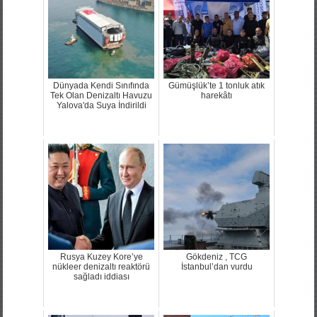
Dünyada Kendi Sınıfında
Gümüşlük’te 1 tonluk atık
Tek Olan Denizaltı Havuzu
harekâtı
Yalova'da Suya İndirildi
Rusya Kuzey Kore’ye
Gökdeniz , TCG
nükleer denizaltı reaktörü
İstanbul’dan vurdu
sağladı iddiası