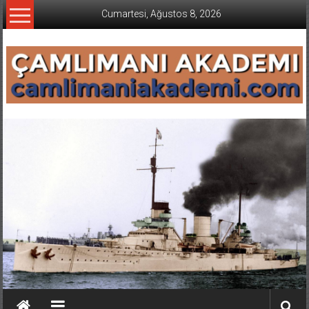
İçeriğe
Cumartesi, Ağustos 8, 2026
geç
CAMLIMANI
AKADEMI