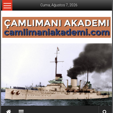
İçeriğe
Cuma, Ağustos 7, 2026
geç
CAMLIMANI
AKADEMI