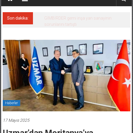
Son dakika:
35 milyon TL’lik tekne projesinde karar çıktı
Haberler
17 Mayıs 2025
Uzmar’dan Moritanya’ya