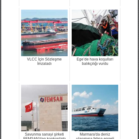
VLCC İçin Sözleşme
Ege’de hava koşulları
İmzaladı
balıkçılığı vurdu
Savunma sanayi şirketi
Marmara'da deniz
FEMSAN'dan konkordato
ulaşımına fırtına engeli