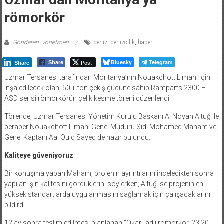
römorkör
Gönderen: yonetmen
deniz
,
denizcilik
,
haber
Post
Bluesky
Telegram
Share
Share
Uzmar Tersanesi tarafından Moritanya’nın Nouakchott Limanı için
inşa edilecek olan, 50 + ton çekiş gücüne sahip Ramparts 2300 –
ASD serisi römorkörün çelik kesme töreni düzenlendi.
Törende, Uzmar Tersanesi Yönetim Kurulu Başkanı A. Noyan Altuğ ile
beraber Nouakchott Limanı Genel Müdürü Sidi Mohamed Maham ve
Genel Kaptanı Aal Ould Sayed de hazır bulundu.
Kaliteye güveniyoruz
Bir konuşma yapan Maham, projenin ayrıntılarını inceledikten sonra
yapılan işin kalitesini gördüklerini söylerken, Altuğ ise projenin en
yüksek standartlarda uygulanmasını sağlamak için çalışacaklarını
bildirdi.
12 ay sonra teslim edilmesi planlanan “Okar” adlı römorkör, 23.20