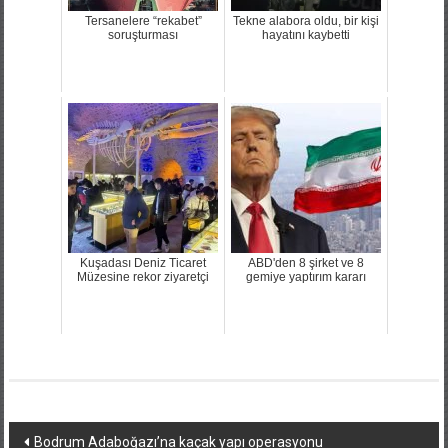
Tersanelere “rekabet”
Tekne alabora oldu, bir kişi
soruşturması
hayatını kaybetti
Kuşadası Deniz Ticaret
ABD'den 8 şirket ve 8
Müzesine rekor ziyaretçi
gemiye yaptırım kararı
Yazı
Bodrum Adaboğazı’na kaçak yapı operasyonu