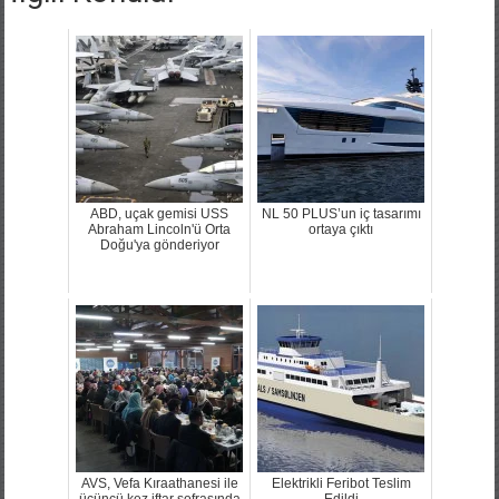
ABD, uçak gemisi USS
NL 50 PLUS’un iç tasarımı
Abraham Lincoln'ü Orta
ortaya çıktı
Doğu'ya gönderiyor
AVS, Vefa Kıraathanesi ile
Elektrikli Feribot Teslim
üçüncü kez iftar sofrasında
Edildi