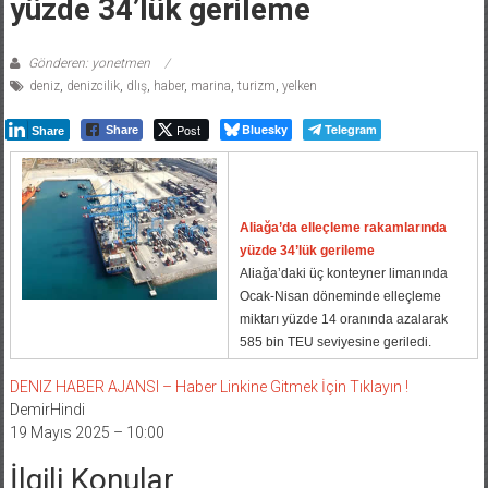
yüzde 34’lük gerileme
Gönderen: yonetmen
deniz
,
denizcilik
,
dlış
,
haber
,
marina
,
turizm
,
yelken
Post
Bluesky
Telegram
Share
Share
Aliağa’da elleçleme rakamlarında
yüzde 34’lük gerileme
Aliağa’daki üç konteyner limanında
Ocak-Nisan döneminde elleçleme
miktarı yüzde 14 oranında azalarak
585 bin TEU seviyesine geriledi.
DENIZ HABER AJANSI – Haber Linkine Gitmek İçin Tıklayın !
DemirHindi
19 Mayıs 2025 – 10:00
İlgili Konular