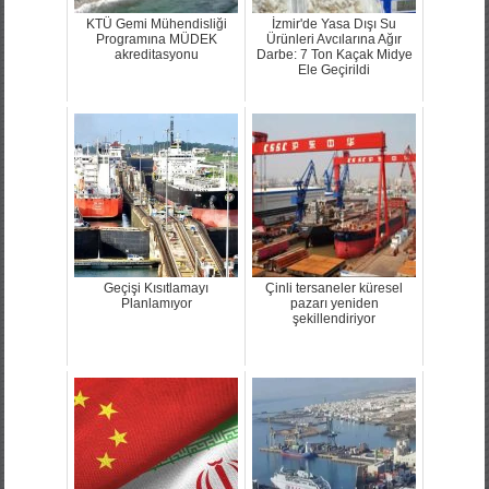
KTÜ Gemi Mühendisliği
İzmir'de Yasa Dışı Su
Programına MÜDEK
Ürünleri Avcılarına Ağır
akreditasyonu
Darbe: 7 Ton Kaçak Midye
Ele Geçirildi
Geçişi Kısıtlamayı
Çinli tersaneler küresel
Planlamıyor
pazarı yeniden
şekillendiriyor