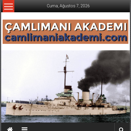
İçeriğe
Cuma, Ağustos 7, 2026
geç
CAMLIMANI
AKADEMI