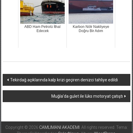
ABD Ham Petrolü İthal
Karbon Nötr Nakliyeye
Edecek
Doğru Bir Adım
Yazı
Tekirdağ açıklarında kalp krizi geçiren denizci tahliye edildi
dolaşımı
Muğla’da gulet ile lüks motoryat çatıştı
Copyright © 2026
CAMLIMANI AKADEMI
. All rights reserved. Tema: