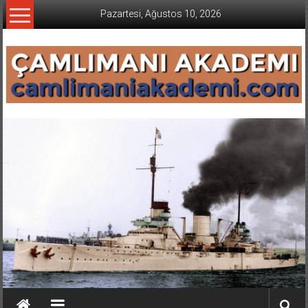
İçeriğe
Pazartesi, Ağustos 10, 2026
geç
CAMLIMANI
AKADEMI