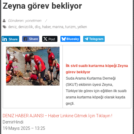
Zeyna görev bekliyor
Gönderen: yonetmen
deniz
,
denizcilik
,
dlış
,
haber
,
marina
,
turizm
,
yelken
Post
Bluesky
Telegram
Share
Share
İlk sivil sualtı kurtarma köpeği Zeyna
görev bekliyor
Suda Arama Kurtarma Derneği
(SKUT) ekibinin üyesi Zeyna,
Türkiye’de görev için eğitilen ilk sualtı
arama kurtarma köpeği olarak kayda
geçti.
DENIZ HABER AJANSI – Haber Linkine Gitmek İçin Tıklayın !
DemirHindi
19 Mayıs 2025 – 13:25