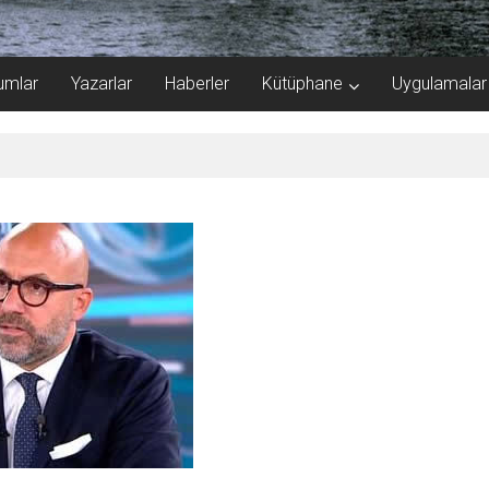
umlar
Yazarlar
Haberler
Kütüphane
Uygulamalar
 katlandı