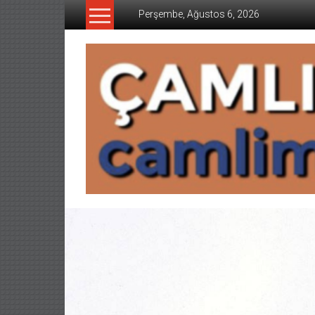
İçeriğe
Perşembe, Ağustos 6, 2026
geç
CAMLIMANI
AKADEMI