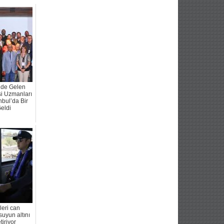
de Gelen
isi Uzmanları
nbul’da Bir
eldi
leri can
suyun altını
iriyor