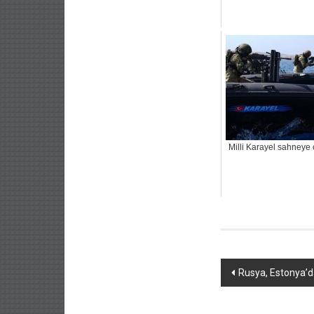
Milli Karayel sahneye ç
Yazı
Rusya, Estonya’d
dolaşımı