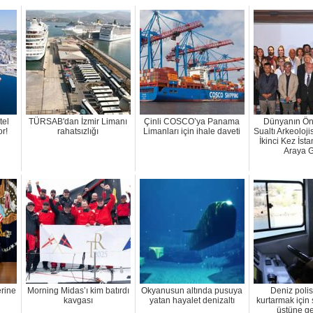
tel
TÜRSAB'dan İzmir Limanı
Çinli COSCO’ya Panama
Dünyanın Ön
r!
rahatsızlığı
Limanları için ihale daveti
Sualtı Arkeoloj
İkinci Kez İsta
Araya G
erine
Morning Midas’ı kim batırdı
Okyanusun altında pusuya
Deniz polis
kavgası
yatan hayalet denizaltı
kurtarmak için 
üstüne get