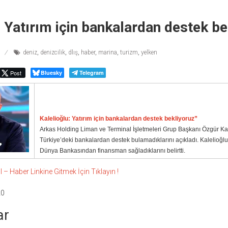
: Yatırım için bankalardan destek be
deniz
,
denizcilik
,
dlış
,
haber
,
marina
,
turizm
,
yelken
Post
Bluesky
Telegram
Kalelioğlu: Yatırım için bankalardan destek bekliyoruz”
Arkas Holding Liman ve Terminal İşletmeleri Grup Başkanı Özgür Kale
Türkiye’deki bankalardan destek bulamadıklarını açıkladı. Kalelioğlu 
Dünya Bankasından finansman sağladıklarını belirtti.
 Haber Linkine Gitmek İçin Tıklayın !
20
ar