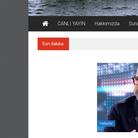
CANLI YAYIN
Hakkımızda
Sun
Son dakika:
LNG taşımacılığında maliyetler
Haberler