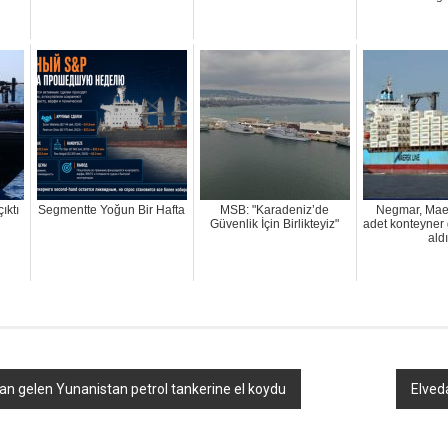
ıktı
Segmentte Yoğun Bir Hafta
MSB: "Karadeniz’de
Negmar, Maer
Güvenlik İçin Birlikteyiz"
adet konteyner 
aldı
an gelen Yunanistan petrol tankerine el koydu
Elved