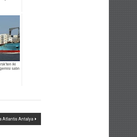
sk’ten iki
gemisi satın
a Atlantis Antalya