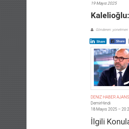
19 Mayıs 2025
Kalelioğlu
Gönderen: yonetmen
Share
Share
DENIZ HABER AJANSI –
DemirHindi
18 Mayıs 2025 – 20:
İlgili Konul