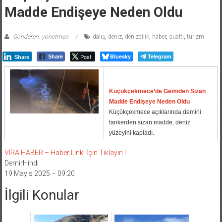
Madde Endişeye Neden Oldu
Gönderen: yonetmen
dalış
,
deniz
,
denizcilik
,
haber
,
sualtı
,
turizm
Post
Bluesky
Telegram
Share
Share
Küçükçekmece’de Gemiden Sızan
Madde Endişeye Neden Oldu
Küçükçekmece açıklarında demirli
tankerden sızan madde, deniz
yüzeyini kapladı.
VIRA HABER – Haber Linki İçin Tıklayın !
DemirHindi
19 Mayıs 2025 – 09:20
İlgili Konular