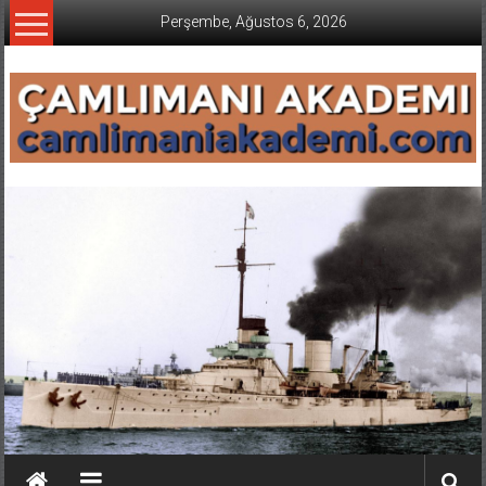
İçeriğe
Perşembe, Ağustos 6, 2026
geç
CAMLIMANI
AKADEMI