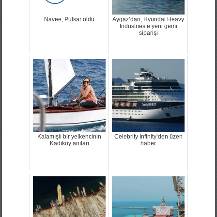
Navee, Pulsar oldu
Aygaz’dan, Hyundai Heavy
Industries’e yeni gemi
siparişi
Kalamışlı bir yelkencinin
Celebrity Infinity’den üzen
Kadıköy anıları
haber