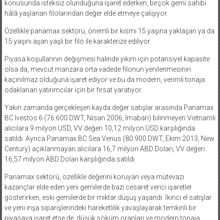
konusunda isteksiz olunduğuna işaret ederken, birçok gemi sahibi
hâlâ yaşlanan filolarından değer elde etmeye çalışıyor.
Özellikle panamax sektörü, önemli bir kısmı 15 yaşına yaklaşan ya da
15 yaşını aşan yaşlı bir filo ile karakterize ediliyor.
Piyasa koşullarının değişmesi halinde yıkım için potansiyel kapasite
olsa da, mevcut manzara orta vadede filonun yenilenmesinin
kaçınılmaz olduğuna işaret ediyor ve bu da modern, verimli tonaja
odaklanan yatırımcılar için bir fırsat yaratıyor.
Yakın zamanda gerçekleşen kayda değer satışlar arasında Panamax
BC Ivestos 6 (76.600 DWT, Nisan 2006, Imabari) bilinmeyen Vietnamlı
alıcılara 9 milyon USD, VV değeri 10,12 milyon USD karşılığında
satıldı. Ayrıca Panamax BC Sea Venus (80.900 DWT, Ekim 2013, New
Century) açıklanmayan alıcılara 16,7 milyon ABD Doları, VV değeri
16,57 milyon ABD Doları karşılığında satıldı.
Panamax sektörü, özellikle değerini koruyan veya mütevazı
kazançlar elde eden yeni gemilerde bazı cesaret verici işaretler
gösterirken, eski gemilerde bir miktar düşüş yaşandı. İkinci el satışlar
ve yeni inşa siparişlerindeki hareketlilik yavaşlayarak temkinli bir
piyasaya işaret etse de, düşük söküm oranları ve modern tonaja