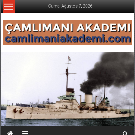
İçeriğe
Cuma, Ağustos 7, 2026
geç
CAMLIMANI
AKADEMI