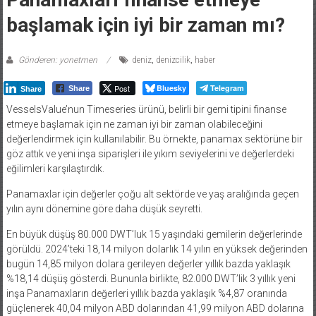
başlamak için iyi bir zaman mı?
Gönderen: yonetmen
deniz
,
denizcilik
,
haber
Post
Bluesky
Telegram
Share
Share
VesselsValue’nun Timeseries ürünü, belirli bir gemi tipini finanse
etmeye başlamak için ne zaman iyi bir zaman olabileceğini
değerlendirmek için kullanılabilir. Bu örnekte, panamax sektörüne bir
göz attık ve yeni inşa siparişleri ile yıkım seviyelerini ve değerlerdeki
eğilimleri karşılaştırdık.
Panamaxlar için değerler çoğu alt sektörde ve yaş aralığında geçen
yılın aynı dönemine göre daha düşük seyretti.
En büyük düşüş 80.000 DWT’luk 15 yaşındaki gemilerin değerlerinde
görüldü. 2024’teki 18,14 milyon dolarlık 14 yılın en yüksek değerinden
bugün 14,85 milyon dolara gerileyen değerler yıllık bazda yaklaşık
%18,14 düşüş gösterdi. Bununla birlikte, 82.000 DWT’lik 3 yıllık yeni
inşa Panamaxların değerleri yıllık bazda yaklaşık %4,87 oranında
güçlenerek 40,04 milyon ABD dolarından 41,99 milyon ABD dolarına