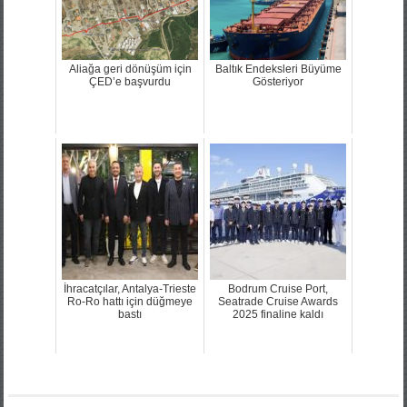
Aliağa geri dönüşüm için
Baltık Endeksleri Büyüme
ÇED’e başvurdu
Gösteriyor
İhracatçılar, Antalya-Trieste
Bodrum Cruise Port,
Ro-Ro hattı için düğmeye
Seatrade Cruise Awards
bastı
2025 finaline kaldı