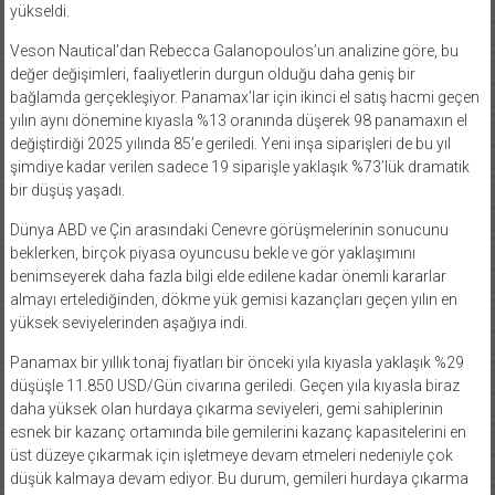
yükseldi.
Veson Nautical’dan Rebecca Galanopoulos’un analizine göre, bu
değer değişimleri, faaliyetlerin durgun olduğu daha geniş bir
bağlamda gerçekleşiyor. Panamax’lar için ikinci el satış hacmi geçen
yılın aynı dönemine kıyasla %13 oranında düşerek 98 panamaxın el
değiştirdiği 2025 yılında 85’e geriledi. Yeni inşa siparişleri de bu yıl
şimdiye kadar verilen sadece 19 siparişle yaklaşık %73’lük dramatik
bir düşüş yaşadı.
Dünya ABD ve Çin arasındaki Cenevre görüşmelerinin sonucunu
beklerken, birçok piyasa oyuncusu bekle ve gör yaklaşımını
benimseyerek daha fazla bilgi elde edilene kadar önemli kararlar
almayı ertelediğinden, dökme yük gemisi kazançları geçen yılın en
yüksek seviyelerinden aşağıya indi.
Panamax bir yıllık tonaj fiyatları bir önceki yıla kıyasla yaklaşık %29
düşüşle 11.850 USD/Gün civarına geriledi. Geçen yıla kıyasla biraz
daha yüksek olan hurdaya çıkarma seviyeleri, gemi sahiplerinin
esnek bir kazanç ortamında bile gemilerini kazanç kapasitelerini en
üst düzeye çıkarmak için işletmeye devam etmeleri nedeniyle çok
düşük kalmaya devam ediyor. Bu durum, gemileri hurdaya çıkarma