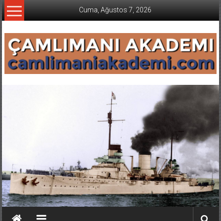
İçeriğe
Cuma, Ağustos 7, 2026
geç
CAMLIMANI
AKADEMI