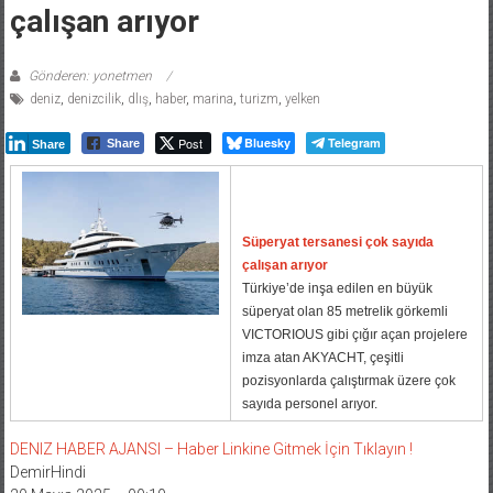
çalışan arıyor
Gönderen: yonetmen
deniz
,
denizcilik
,
dlış
,
haber
,
marina
,
turizm
,
yelken
Post
Bluesky
Telegram
Share
Share
Süperyat tersanesi çok sayıda
çalışan arıyor
Türkiye’de inşa edilen en büyük
süperyat olan 85 metrelik görkemli
VICTORIOUS gibi çığır açan projelere
imza atan AKYACHT, çeşitli
pozisyonlarda çalıştırmak üzere çok
sayıda personel arıyor.
DENIZ HABER AJANSI – Haber Linkine Gitmek İçin Tıklayın !
DemirHindi