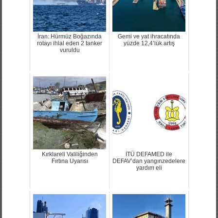
İran: Hürmüz Boğazında
Gemi ve yat ihracatında
rotayı ihlal eden 2 tanker
yüzde 12,4’lük artış
vuruldu
Kırklareli Valiliğinden
İTÜ DEFAMED ile
Fırtına Uyarısı
DEFAV’dan yangınzedelere
yardım eli