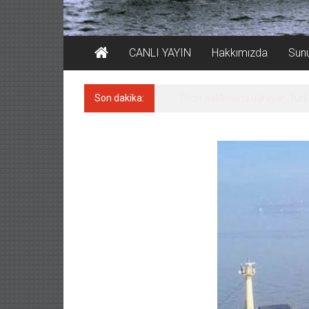
CANLI YAYIN
Hakkımızda
Sun
Son dakika:
‘REGAL 1’ isimli tanker, tehlikeyi