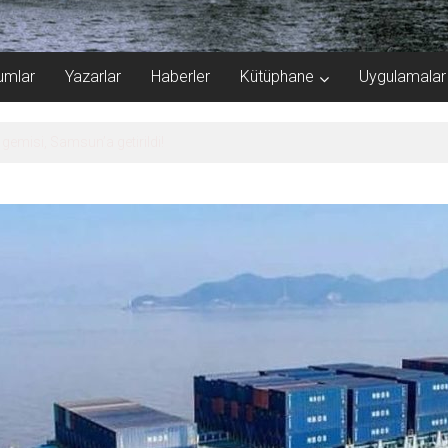
umlar
Yazarlar
Haberler
Kütüphane
Uygulamalar
 atlattı!