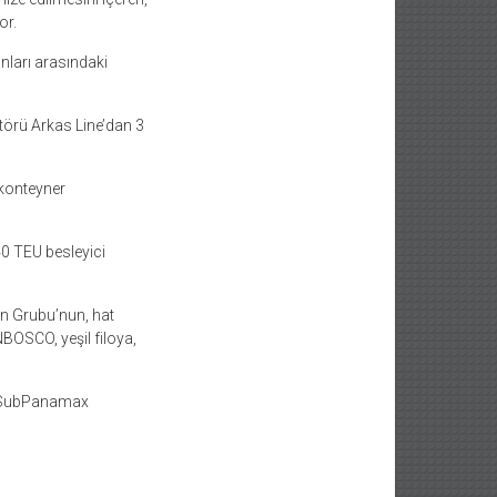
or.
nları arasındaki
örü Arkas Line’dan 3
 konteyner
40 TEU besleyici
n Grubu’nun, hat
NBOSCO, yeşil filoya,
#SubPanamax