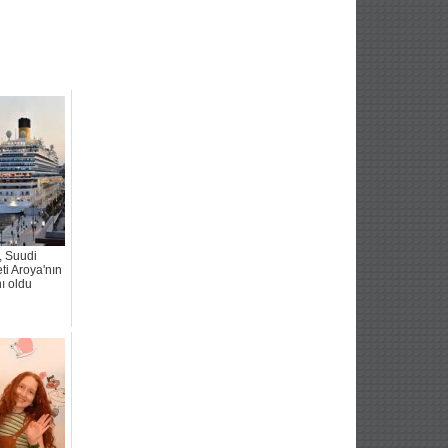
, Suudi
ti Aroya'nın
ı oldu