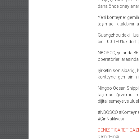
daha önce onaylanan 
Yeni konteyner gemil
taşımacılık talebinin
Guangzhou’daki Huang
bin 100 TEU’luk dört g
NBOSCO, şu anda 86 gem
operatörleri arasında
Şirketin son siparişi
konteyner gemisinin i
Ningbo Ocean Shippi
taşımacılığı ve multim
dijitalleşmeye ve ulusl
#NBOSCO #Konteyne
#ÇinNakliyesi
DENIZ TİCARET GAZETE
DemirHindi