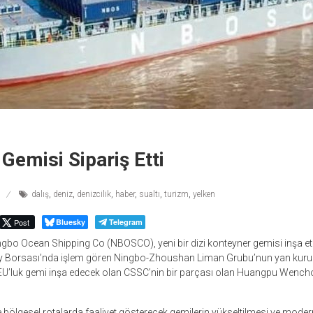
Gemisi Sipariş Etti
dalış
,
deniz
,
denizcilik
,
haber
,
sualtı
,
turizm
,
yelken
Post
Bluesky
Telegram
 Ningbo Ocean Shipping Co (NBOSCO), yeni bir dizi konteyner gemisi inşa e
hay Borsası’nda işlem gören Ningbo-Zhoushan Liman Grubu’nun yan kur
TEU’luk gemi inşa edecek olan CSSC’nin bir parçası olan Huangpu Wencho
ve bölgesel rotalarda faaliyet gösterecek gemilerin yükseltilmesi ve moder