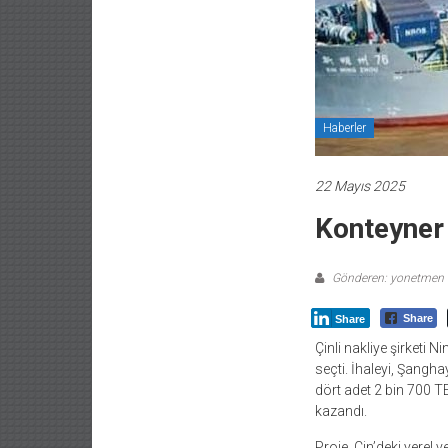
Haberler
22 Mayıs 2025
Konteyner 
Gönderen: yonetmen
Share
Share
Çinli nakliye şirketi
seçti. İhaleyi, Şang
dört adet 2 bin 700 
kazandı.
Proje, Çin’deki yerel 