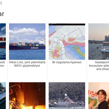
25
ar
reti
Arkas Line, yeni yatırımlarla
İlk Uygulama Aşaması
Galataport
lyon
WAS’ı güçlendiriyor
kruvaziyer şirke
ana liman