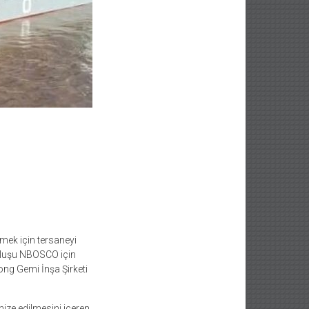
tmek için tersaneyi
uluşu NBOSCO için
ng Gemi İnşa Şirketi
nize edilmesini içeren,