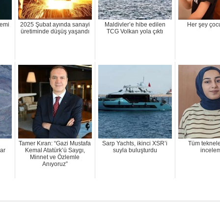
gemi
2025 Şubat ayında sanayi
Maldivler’e hibe edilen
Her şey çocu
üretiminde düşüş yaşandı
TCG Volkan yola çıktı
Tamer Kıran: “Gazi Mustafa
Sarp Yachts, ikinci XSR’i
Tüm teknele
ar
Kemal Atatürk’ü Saygı,
suyla buluşturdu
incele
Minnet ve Özlemle
Anıyoruz”