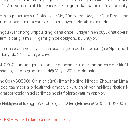
192 milyon dolarlık filo genişletme programı kapsamında finanse ediliy
eri sub-panamax sınıfı olacak ve Çin, Güneydoğu Asya ve Orta Doğu lima
 artması bağlamında esnek kullanıma uygun olarak tasarlandı.
pu Wenchong Shipbuilding, daha önce Türkiye’nin en büyük hat operat
emi siparişi almış, iki gemi için de opsiyonu bulunuyor.
i işleterek ve 10 yeni inşa siparişi (son dört ünite hariç) ile Alphaliner
 dünyada 24. sırada yer alıyor.
, NBOSCO’nun Jiangsu Haitong tersanesinde iki adet tamamen elektrikli 7
nşası için sözleşme imzaladığı Mayıs 2024’te olmuştu.
ng Co (NBOSCO), Çin’in en büyük liman holdingi Ningbo-Zhoushan Lima
odal taşımacılığı birleştirmek amacıyla kurulan bir yan nakliye şirketidir. 
ararası rotaların geliştirilmesine aktif olarak yatırım yapıyor.
rNakliyesi #HuangpuWenchong #FiloGenişletmesi #CSSC #TEU2700 
Sİ – Haber Linkine Gitmek İçin Tıklayın !