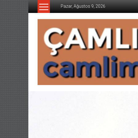
İçeriğe
Pazar, Ağustos 9, 2026
geç
CAMLIMANI
AKADEMI