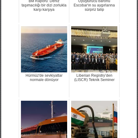
BM Raporu: Deniz
Uyuşturucu baronu
taşımacılığı bir dizi zorlukla
Escobar'ın su aygırlarına
karşı karşıya
sürpriz talip
Hürmüz'de sevkiyatlar
Liberian Registry’den
normale dönüyor
(LISCR) Teknik Seminer