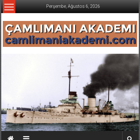
İçeriğe
Perşembe, Ağustos 6, 2026
geç
CAMLIMANI
AKADEMI