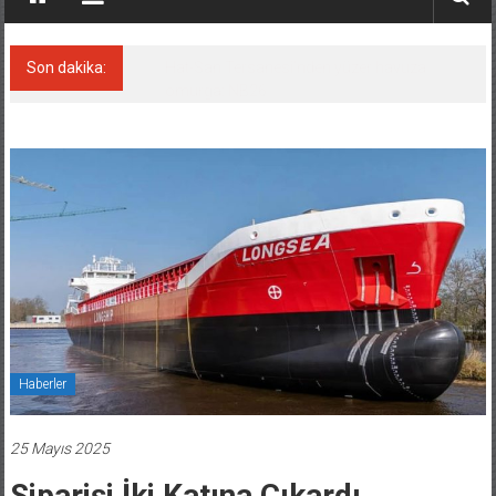
Son dakika:
Hat-San Tersanesi’nden yüzer havuza
omurga: NB26
Haberler
25 Mayıs 2025
Siparişi İki Katına Çıkardı