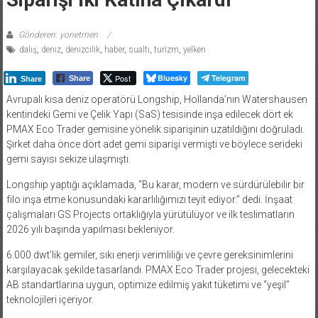
Gönderen: yonetmen
dalış
,
deniz
,
denizcilik
,
haber
,
sualtı
,
turizm
,
yelken
Post
Bluesky
Telegram
Share
Share
Avrupalı ​​kısa deniz operatörü Longship, Hollanda’nın Watershausen
kentindeki Gemi ve Çelik Yapı (SaS) tesisinde inşa edilecek dört ek
PMAX Eco Trader gemisine yönelik siparişinin uzatıldığını doğruladı.
Şirket daha önce dört adet gemi siparişi vermişti ve böylece serideki
gemi sayısı sekize ulaşmıştı.
Longship yaptığı açıklamada, “Bu karar, modern ve sürdürülebilir bir
filo inşa etme konusundaki kararlılığımızı teyit ediyor.” dedi. İnşaat
çalışmaları GS Projects ortaklığıyla yürütülüyor ve ilk teslimatların
2026 yılı başında yapılması bekleniyor.
6.000 dwt’lik gemiler, sıkı enerji verimliliği ve çevre gereksinimlerini
karşılayacak şekilde tasarlandı. PMAX Eco Trader projesi, gelecekteki
AB standartlarına uygun, optimize edilmiş yakıt tüketimi ve “yeşil”
teknolojileri içeriyor.