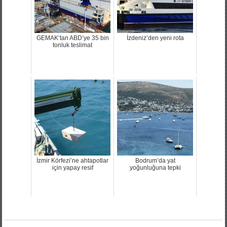
GEMAK’tan ABD’ye 35 bin
İzdeniz’den yeni rota
tonluk teslimat
İzmir Körfezi’ne ahtapotlar
Bodrum’da yat
için yapay resif
yoğunluğuna tepki