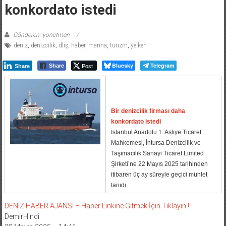
konkordato istedi
Gönderen: yonetmen
deniz
,
denizcilik
,
dlış
,
haber
,
marina
,
turizm
,
yelken
Post
Bluesky
Telegram
Share
Share
Bir denizcilik firması daha
konkordato istedi
İstanbul Anadolu 1. Asliye Ticaret
Mahkemesi, İntursa Denizcilik ve
Taşımacılık Sanayi Ticaret Limited
Şirketi’ne 22 Mayıs 2025 tarihinden
itibaren üç ay süreyle geçici mühlet
tanıdı.
DENIZ HABER AJANSI – Haber Linkine Gitmek İçin Tıklayın !
DemirHindi
28 Mayıs 2025 – 14:46