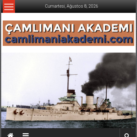
İçeriğe
Cumartesi, Ağustos 8, 2026
geç
CAMLIMANI
AKADEMI