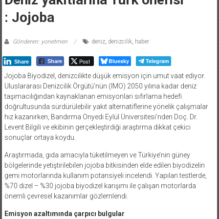
: Jojoba
Gönderen: yonetmen
deniz
,
denizcilik
,
haber
Post
Bluesky
Telegram
Share
Share
Jojoba Biyodizel, denizcilikte düşük emisyon için umut vaat ediyor.
Uluslararası Denizcilik Örgütü’nün (IMO) 2050 yılına kadar deniz
taşımacılığından kaynaklanan emisyonları sıfırlama hedefi
doğrultusunda sürdürülebilir yakıt alternatiflerine yönelik çalışmalar
hız kazanırken, Bandırma Onyedi Eylül Üniversitesi’nden Doç. Dr.
Levent Bilgili ve ekibinin gerçekleştirdiği araştırma dikkat çekici
sonuçlar ortaya koydu.
Araştırmada, gıda amacıyla tüketilmeyen ve Türkiye’nin güney
bölgelerinde yetiştirilebilen jojoba bitkisinden elde edilen biyodizelin
gemi motorlarında kullanım potansiyeli incelendi. Yapılan testlerde,
%70 dizel – %30 jojoba biyodizel karışımı ile çalışan motorlarda
önemli çevresel kazanımlar gözlemlendi.
Emisyon azaltımında çarpıcı bulgular