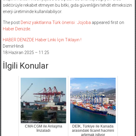
sektörüyle rekabet etmeyen bu bitki, gıda güvenliğini tehdit etmeksizin
enerji üretiminde kullanılabiliyor.
The post
Deniz yakıtlarına Türk önerisi : Jojoba
appeared first on
Haber Denizde
.
HABER DENIZDE Haber Linki İçin Tıklayın !
DemirHindi
18 Haziran 2025 – 11:25
İlgili Konular
CMA CGM ile Anlaşma
DEİK, Türkiye ile Kanada
İmzaladı
arasındaki ticaret hacmini
artırmak istiyor