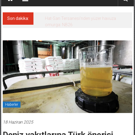
Son dakika:
Hat-San Tersanesi’nden yüzer havuza
omurga: NB26
Haberler
18 Haziran 2025
Deniz yakıtlarına Türk önerisi