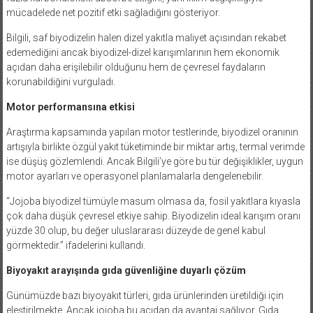
mücadelede net pozitif etki sağladığını gösteriyor.
Bilgili, saf biyodizelin halen dizel yakıtla maliyet açısından rekabet
edemediğini ancak biyodizel-dizel karışımlarının hem ekonomik
açıdan daha erişilebilir olduğunu hem de çevresel faydaların
korunabildiğini vurguladı.
Motor performansına etkisi
Araştırma kapsamında yapılan motor testlerinde, biyodizel oranının
artışıyla birlikte özgül yakıt tüketiminde bir miktar artış, termal verimde
ise düşüş gözlemlendi. Ancak Bilgili’ye göre bu tür değişiklikler, uygun
motor ayarları ve operasyonel planlamalarla dengelenebilir.
“Jojoba biyodizel tümüyle masum olmasa da, fosil yakıtlara kıyasla
çok daha düşük çevresel etkiye sahip. Biyodizelin ideal karışım oranı
yüzde 30 olup, bu değer uluslararası düzeyde de genel kabul
görmektedir.” ifadelerini kullandı.
Biyoyakıt arayışında gıda güvenliğine duyarlı çözüm
Günümüzde bazı biyoyakıt türleri, gıda ürünlerinden üretildiği için
eleştirilmekte. Ancak jojoba bu açıdan da avantaj sağlıyor. Gıda