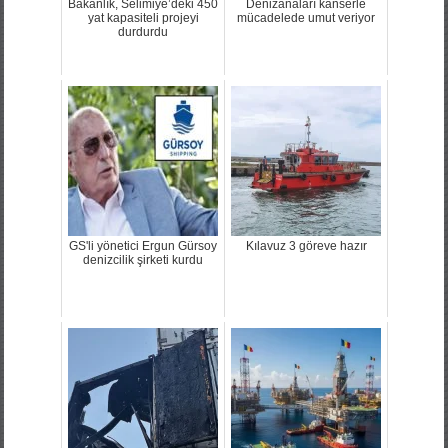
Bakanlık, Selimiye’deki 450
Denizanaları kanserle
yat kapasiteli projeyi
mücadelede umut veriyor
durdurdu
GS'li yönetici Ergun Gürsoy
Kılavuz 3 göreve hazır
denizcilik şirketi kurdu