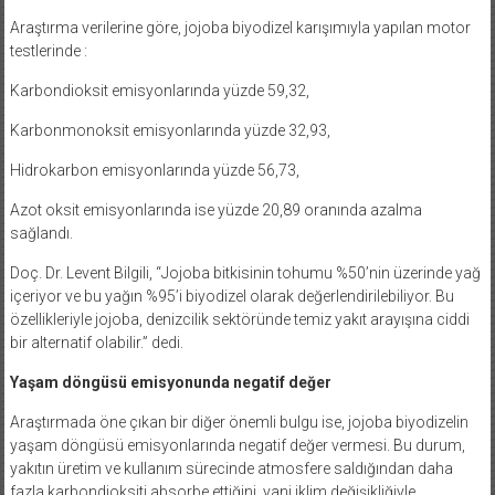
Araştırma verilerine göre, jojoba biyodizel karışımıyla yapılan motor
testlerinde :
Karbondioksit emisyonlarında yüzde 59,32,
Karbonmonoksit emisyonlarında yüzde 32,93,
Hidrokarbon emisyonlarında yüzde 56,73,
Azot oksit emisyonlarında ise yüzde 20,89 oranında azalma
sağlandı.
Doç. Dr. Levent Bilgili, “Jojoba bitkisinin tohumu %50’nin üzerinde yağ
içeriyor ve bu yağın %95’i biyodizel olarak değerlendirilebiliyor. Bu
özellikleriyle jojoba, denizcilik sektöründe temiz yakıt arayışına ciddi
bir alternatif olabilir.” dedi.
Yaşam döngüsü emisyonunda negatif değer
Araştırmada öne çıkan bir diğer önemli bulgu ise, jojoba biyodizelin
yaşam döngüsü emisyonlarında negatif değer vermesi. Bu durum,
yakıtın üretim ve kullanım sürecinde atmosfere saldığından daha
fazla karbondioksiti absorbe ettiğini, yani iklim değişikliğiyle