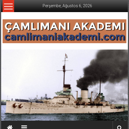
İçeriğe
Perşembe, Ağustos 6, 2026
geç
CAMLIMANI
AKADEMI