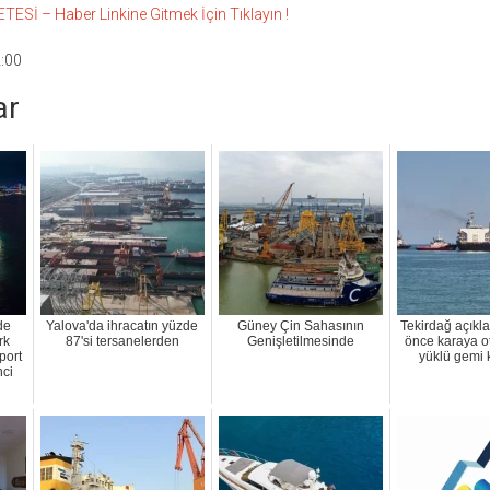
Sİ – Haber Linkine Gitmek İçin Tıklayın !
:00
ar
de
Yalova'da ihracatın yüzde
Güney Çin Sahasının
Tekirdağ açıkl
rk
87'si tersanelerden
Genişletilmesinde
önce karaya ot
port
yüklü gemi k
nci