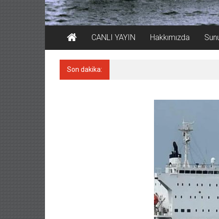
CANLI YAYIN
Hakkımızda
Sun
Son dakika:
Dev Vinç Gemisi İstanbul Boğ