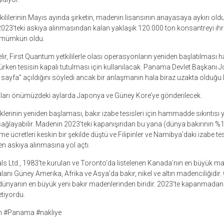
ililerinin Mayıs ayında şirketin, madenin lisansının anayasaya aykırı ol
 2023’teki askıya alınmasından kalan yaklaşık 120.000 ton konsantreyi ihr
 mümkün oldu.
elir, First Quantum yetkililerle olası operasyonların yeniden başlatılması 
rken tesisin kapalı tutulması için kullanılacak. Panama Devlet Başkanı J
ir sayfa” açıldığını söyledi ancak bir anlaşmanın hala biraz uzakta olduğ
ları önümüzdeki aylarda Japonya ve Güney Kore’ye gönderilecek.
erinin yeniden başlaması, bakır izabe tesisleri için hammadde sıkıntısı 
sağlayabilir. Madenin 2023’teki kapanışından bu yana (dünya bakırının %1,
me ücretleri keskin bir şekilde düştü ve Filipinler ve Namibya’daki izabe te
n askıya alınmasına yol açtı.
s Ltd., 1983’te kurulan ve Toronto’da listelenen Kanada’nın en büyük mad
 alanı Güney Amerika, Afrika ve Asya’da bakır, nikel ve altın madenciliğid
 dünyanın en büyük yeni bakır madenlerinden biridir. 2023’te kapanmadan
etiyordu.
m #Panama #nakliye