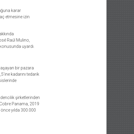
duğuna karar
aç etmesine izin
hakkında
osé Raúl Mulino,
u konusunda uyardı.
yaşayan bir pazara
5’ine kadarını tedarik
sislerinde
encilik şirketlerinden
ir. Cobre Panama, 2019
 önce yılda 300.000