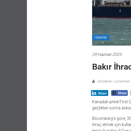
Haberler
29 Haziran 2025
Bakır İhra
Gönderen: yonetmen
Share
Share
Kanadalı şirket Firs
geçtikten sonra askı
Bloomberg’e göre, 35.
ihraç etmek için kull
tesisi Aurubis AG’ye g