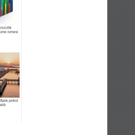
nizcilik
üme ivmesi
talık petrol
aldı