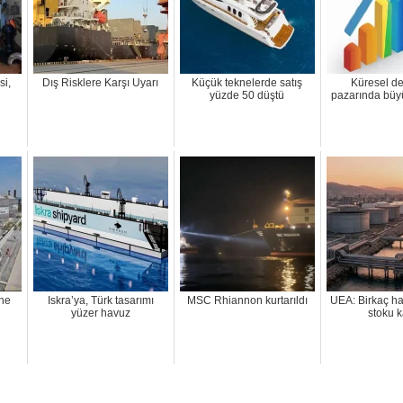
si,
Dış Risklere Karşı Uyarı
Küçük teknelerde satış
Küresel de
yüzde 50 düştü
pazarında büy
ne
Iskra’ya, Türk tasarımı
MSC Rhiannon kurtarıldı
UEA: Birkaç haf
yüzer havuz
stoku k