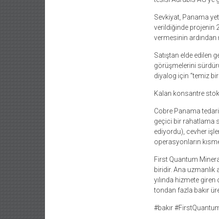
Sevkiyat, Panama yetk
verildiğinde projenin
vermesinin ardından
Satıştan elde edilen g
görüşmelerini sürdürü
diyalog için “temiz b
Kalan konsantre stok
Cobre Panama tedarikl
geçici bir rahatlama 
ediyordu), cevher işle
operasyonların kısme
First Quantum Mineral
biridir. Ana uzmanlık
yılında hizmete giren
tondan fazla bakır ür
#bakır #FirstQuantu