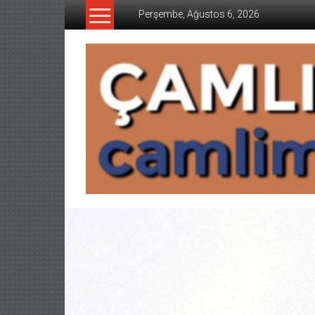
İçeriğe
Perşembe, Ağustos 6, 2026
geç
CAMLIMANI
AKADEMI