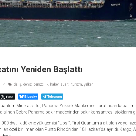
catını Yeniden Başlattı
dalış
,
deniz
,
denizcilik
,
haber
,
sualtı
,
turizm
,
yelken
Post
Bluesky
Telegram
t Quantum Minerals Ltd., Panama Yüksek Mahkemesi tarafından kapatılma
ya alınan Cobre Panama bakır madeninden bakır konsantresi stoklarını 
000 dwt’lik dökme yük gemisi “Lipsi”, First Quantum’a ait olan ve yalnızc
anılan özel bir liman olan Punto Rincón’dan 18 Haziran’da ayrıldı. Kargo, 
idiyor.