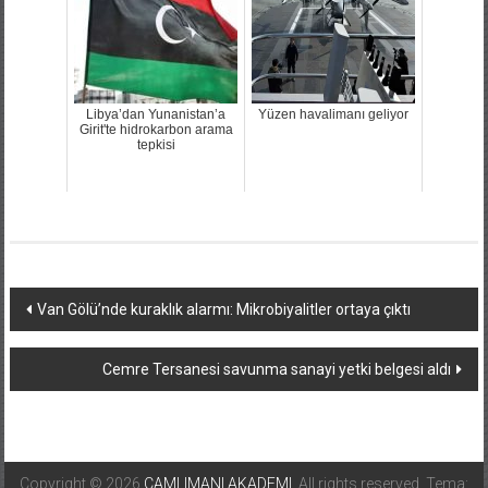
Libya’dan Yunanistan’a
Yüzen havalimanı geliyor
Girit'te hidrokarbon arama
tepkisi
Yazı
Van Gölü’nde kuraklık alarmı: Mikrobiyalitler ortaya çıktı
dolaşımı
Cemre Tersanesi savunma sanayi yetki belgesi aldı
Copyright © 2026
CAMLIMANI AKADEMI
. All rights reserved. Tema: