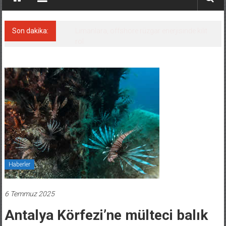
Son dakika:
Yunan gemisine dron saldırısı: bir ölü
Haberler
6 Temmuz 2025
Antalya Körfezi’ne mülteci balık