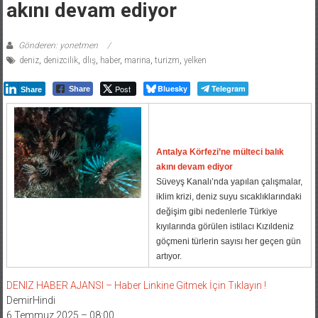
akını devam ediyor
Gönderen: yonetmen
deniz
,
denizcilik
,
dlış
,
haber
,
marina
,
turizm
,
yelken
Post
Bluesky
Telegram
Share
Share
Antalya Körfezi’ne mülteci balık
akını devam ediyor
Süveyş Kanalı’nda yapılan çalışmalar,
iklim krizi, deniz suyu sıcaklıklarındaki
değişim gibi nedenlerle Türkiye
kıyılarında görülen istilacı Kızıldeniz
göçmeni türlerin sayısı her geçen gün
artıyor.
DENIZ HABER AJANSI – Haber Linkine Gitmek İçin Tıklayın !
DemirHindi
6 Temmuz 2025 – 08:00