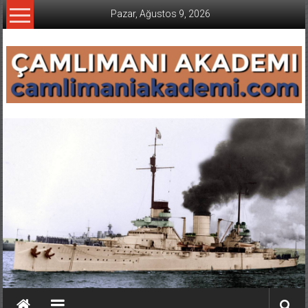
İçeriğe
Pazar, Ağustos 9, 2026
geç
CAMLIMANI
AKADEMI