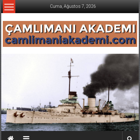
İçeriğe
Cuma, Ağustos 7, 2026
geç
CAMLIMANI
AKADEMI