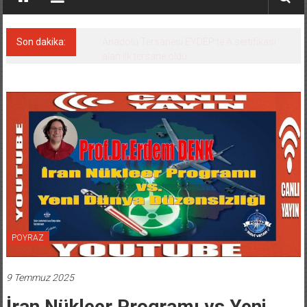
Son dakika:
Derince, ILCA Masters Türkiye
Şampiyonası’na ev sahipliği yapacak
POYRAZ
9 Temmuz 2025
İran Nükleer Programı vs Yeni