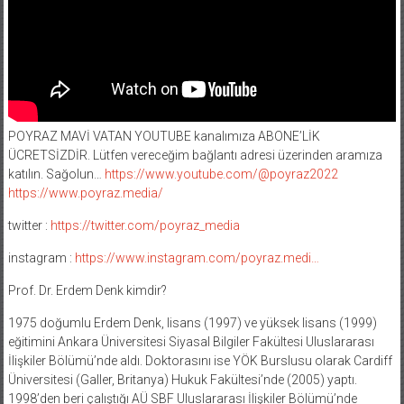
POYRAZ MAVİ VATAN YOUTUBE kanalımıza ABONE’LİK
ÜCRETSİZDİR. Lütfen vereceğim bağlantı adresi üzerinden aramıza
katılın. Sağolun…
https://www.youtube.com/@poyraz2022
https://www.poyraz.media/
twitter :
https://twitter.com/poyraz_media
instagram :
https://www.instagram.com/poyraz.medi…
Prof. Dr. Erdem Denk kimdir?
1975 doğumlu Erdem Denk, lisans (1997) ve yüksek lisans (1999)
eğitimini Ankara Üniversitesi Siyasal Bilgiler Fakültesi Uluslararası
İlişkiler Bölümü’nde aldı. Doktorasını ise YÖK Burslusu olarak Cardiff
Üniversitesi (Galler, Britanya) Hukuk Fakültesi’nde (2005) yaptı.
1998’den beri çalıştığı AÜ SBF Uluslararası İlişkiler Bölümü’nde