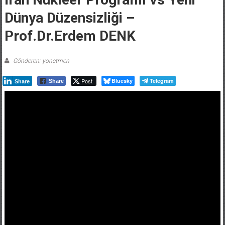
Dünya Düzensizliği –
Prof.Dr.Erdem DENK
Gönderen: yonetmen
Post
Bluesky
Telegram
Share
Share