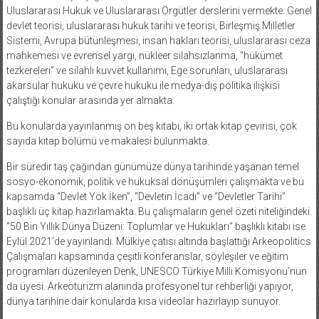
Uluslararası Hukuk ve Uluslararası Örgütler derslerini vermekte. Genel
devlet teorisi, uluslararası hukuk tarihi ve teorisi, Birleşmiş Milletler
Sistemi, Avrupa bütünleşmesi, insan hakları teorisi, uluslararası ceza
mahkemesi ve evrensel yargı, nükleer silahsızlanma, “hükümet
tezkereleri” ve silahlı kuvvet kullanımı, Ege sorunları, uluslararası
akarsular hukuku ve çevre hukuku ile medya-dış politika ilişkisi
çalıştığı konular arasında yer almakta.
Bu konularda yayınlanmış on beş kitabı, iki ortak kitap çevirisi, çok
sayıda kitap bölümü ve makalesi bulunmakta.
Bir süredir taş çağından günümüze dünya tarihinde yaşanan temel
sosyo-ekonomik, politik ve hukuksal dönüşümleri çalışmakta ve bu
kapsamda “Devlet Yok İken”, “Devletin İcadı” ve “Devletler Tarihi”
başlıklı üç kitap hazırlamakta. Bu çalışmaların genel özeti niteliğindeki
“50 Bin Yıllık Dünya Düzeni: Toplumlar ve Hukukları” başlıklı kitabı ise
Eylül 2021’de yayınlandı. Mülkiye çatısı altında başlattığı Arkeopolitics
Çalışmaları kapsamında çeşitli konferanslar, söyleşiler ve eğitim
programları düzenleyen Denk, UNESCO Türkiye Milli Komisyonu’nun
da üyesi. Arkeoturizm alanında profesyonel tur rehberliği yapıyor,
dünya tarihine dair konularda kısa videolar hazırlayıp sunuyor.