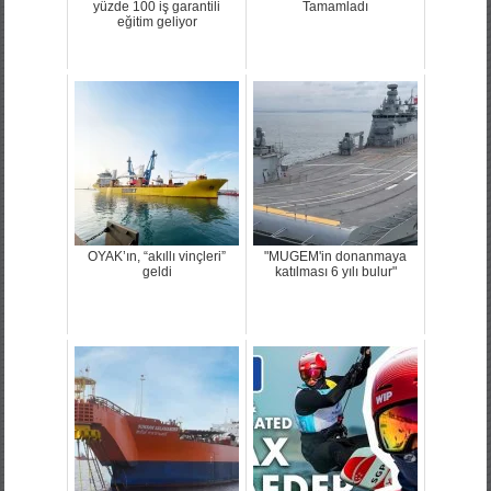
yüzde 100 iş garantili
Tamamladı
eğitim geliyor
OYAK’ın, “akıllı vinçleri”
"MUGEM'in donanmaya
geldi
katılması 6 yılı bulur"