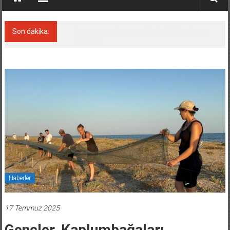
Son dakika:
Yüzyıl sonra ilk kez dünyaya açılan gizemli
ada!
Haberler
17 Temmuz 2025
Gençler, Kaplumbağaları