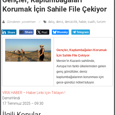
Korumak İçin Sahile File Çekiyor
Gönderen: yonetmen
dalış
,
deniz
,
denizcilik
,
haber
,
sualtı
,
turizm
Post
Bluesky
Telegram
Share
Share
Gençler, Kaplumbağaları Korumak
İçin Sahile File Çekiyor
Mersin’in Kazanlı sahilinde,
Avrupa’nın farklı ülkelerinden gelen
genç gönüllüler, deniz
kaplumbağalarının korunması için
gece-gündüz nöbet tutuyor.
VIRA HABER – Haber Linki İçin Tıklayın !
DemirHindi
17 Temmuz 2025 – 09:30
İlgili Konular