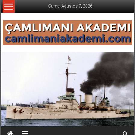
İçeriğe
Cuma, Ağustos 7, 2026
geç
CAMLIMANI
AKADEMI