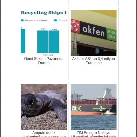
Gemi Söküm Pazarında
Akfen'e AB'den 3,4 milyon
Durum
Euro hibe
Ampute deniz
ZIM Entegre Nakliye
kaplumbağasının yavruları
Hizmetleri, yönetim krizinin