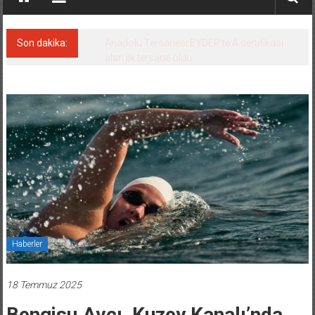
Son dakika:
Derince, ILCA Masters Türkiye
Şampiyonası’na ev sahipliği yapacak
Haberler
18 Temmuz 2025
Bengisu Avcı, Kuzey Kanalı’nda