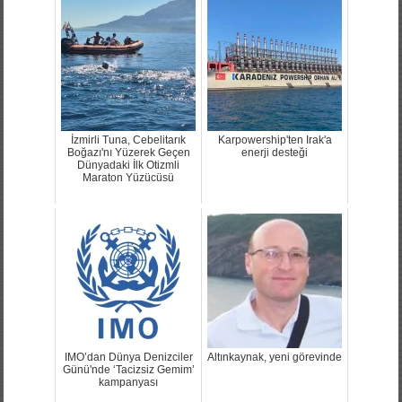
İzmirli Tuna, Cebelitarık
Karpowership'ten Irak'a
Boğazı'nı Yüzerek Geçen
enerji desteği
Dünyadaki İlk Otizmli
Maraton Yüzücüsü
IMO’dan Dünya Denizciler
Altınkaynak, yeni görevinde
Günü'nde ‘Tacizsiz Gemim’
kampanyası