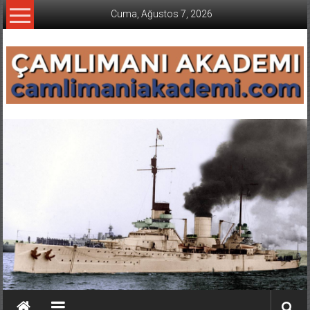
İçeriğe
Cuma, Ağustos 7, 2026
geç
CAMLIMANI
AKADEMI