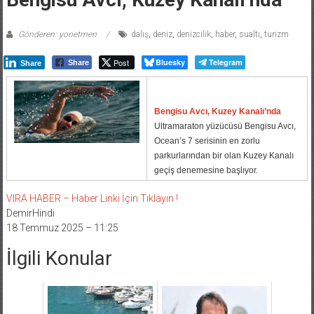
Gönderen: yonetmen
dalış
,
deniz
,
denizcilik
,
haber
,
sualtı
,
turizm
Post
Bluesky
Telegram
Share
Share
Bengisu Avcı, Kuzey Kanalı’nda
Ultramaraton yüzücüsü Bengisu Avcı,
Ocean’s 7 serisinin en zorlu
parkurlarından bir olan Kuzey Kanalı
geçiş denemesine başlıyor.
VIRA HABER – Haber Linki İçin Tıklayın !
DemirHindi
18 Temmuz 2025 – 11:25
İlgili Konular