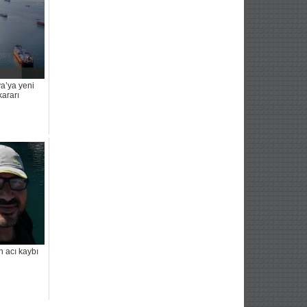
a’ya yeni
kararı
n acı kaybı