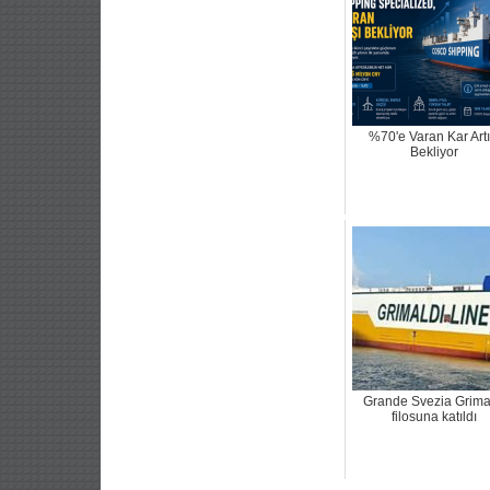
%70'e Varan Kar Artı
Bekliyor
Grande Svezia Grima
filosuna katıldı