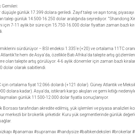
Gemileri:
düşüşle günlük 17.399 dolara geriledi. Zayıf talep ve aşırı tonaj, piyasayı
an talep günlük 14.500-16.250 dolar aralığında seyrediyor. “Shandong X
i için 7-11 aylık bir süre için 15.750-16.000 dolar fiyattan zaman bazlı 
i.
iklerini sürdürüyor – BSI endeksi 1.335’e (+20) ve ortalama 11TC oran
tlantik’te hem de Asya’da, özellikle Batı Afrika’da talepte artış gözlemleni
ere olan talepte artış görülüyor. 4-6 aylık dönemler için zaman bazlı kira
0 dolar olarak sabitlendi.
C için ortalama fiyat 12.066 dolardı (+121 dolar). Güney Atlantik ve Meks
00 dolara kadar). Asya’da, istikrarlı kargo akışları ve gemi kıtlığı nedeniy
anlaşmaları günlük 11.500-12.000 dolar fiyatla sonuçlanıyor.
k Borsası tarafından akredite edilmiş, yük işlemleri ve piyasa analizleri
 merkezli bir brokerlik şirketidir. Kuru yük segmentlerinde günlük değer
sağlar.
enizkapı #panamax #supramax #handysize #baltıkendeksleri #brokerlar