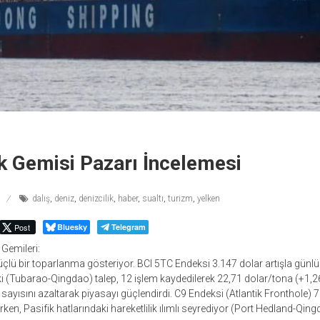
 Gemisi Pazarı İncelemesi
dalış
,
deniz
,
denizcilik
,
haber
,
sualtı
,
turizm
,
yelken
Post
Bluesky
Telegram
Gemileri:
lü bir toparlanma gösteriyor. BCI 5TC Endeksi 3.147 dolar artışla günl
ki (Tubarao-Qingdao) talep, 12 işlem kaydedilerek 22,71 dolar/tona (+1,26
ayısını azaltarak piyasayı güçlendirdi. C9 Endeksi (Atlantik Fronthole) 7.
ken, Pasifik hatlarındaki hareketlilik ılımlı seyrediyor (Port Hedland-Qin