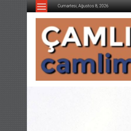
İçeriğe
Cumartesi, Ağustos 8, 2026
geç
CAMLIMANI
AKADEMI