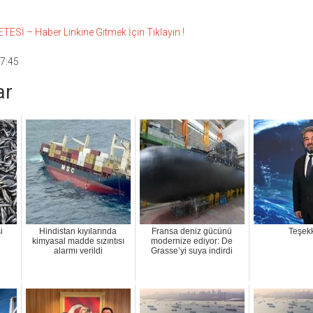
Sİ – Haber Linkine Gitmek İçin Tıklayın !
7:45
ar
i
Hindistan kıyılarında
Fransa deniz gücünü
Teşek
kimyasal madde sızıntısı
modernize ediyor: De
alarmı verildi
Grasse’yi suya indirdi