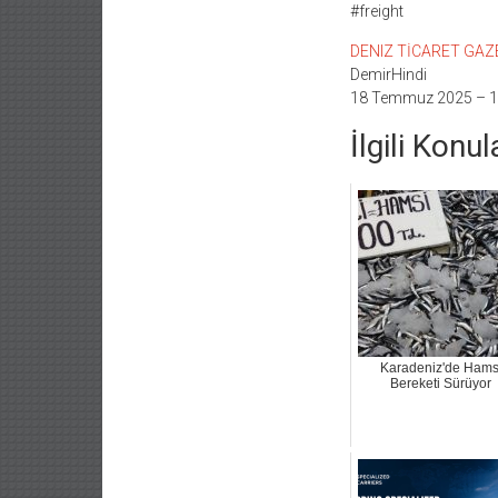
#freight
DENIZ TİCARET GAZETE
DemirHindi
18 Temmuz 2025 – 1
İlgili Konul
Karadeniz'de Hams
Bereketi Sürüyor