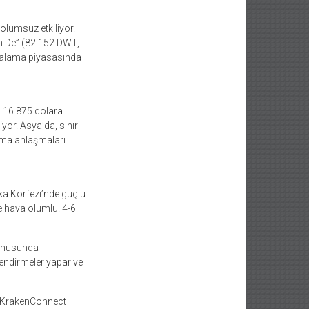
 olumsuz etkiliyor.
in De” (82.152 DWT,
kiralama piyasasında
ı 16.875 dolara
yor. Asya’da, sınırlı
lama anlaşmaları
ika Körfezi’nde güçlü
le hava olumlu. 4-6
 konusunda
lendirmeler yapar ve
 #KrakenConnect