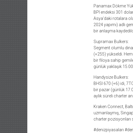
Panamax Dökme Yük 
BPI endeksi 301 dolar 
Asya’daki rotalara ol
2024 yapımı) adlı gem
bir anlaşma kaydedild
Supramax Bulkers:
Segment olumlu dinam
(+255) yükseldi. Hem A
bir filoya sahip gemil
günlük yaklaşık 15.00
Handysize Bulkers:
BHSI 670 (+6) idi, 7T
bir pazar (günlük 17.0
aylık süreli charter 
Kraken Connect, Baltı
uzmanlaşmış, Singapur
charter pozisyonları 
#denizpiyasaları #d