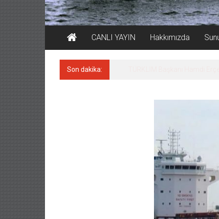
CANLI YAYIN
Hakkımızda
Sun
Son dakika:
SOCAR da MSC Tiger’a katıldı!