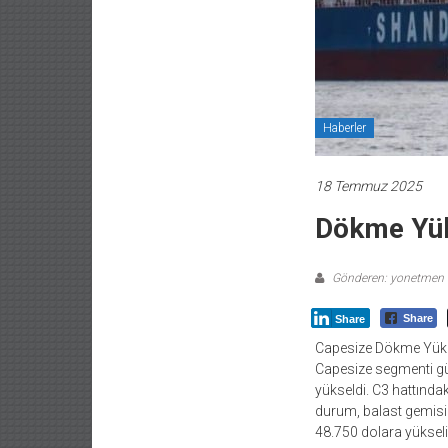
Haberler
18 Temmuz 2025
Dökme Yük
Gönderen: yonetmen
Share
Share
Capesize Dökme Yük 
Capesize segmenti güç
yükseldi. C3 hattında
durum, balast gemisi s
48.750 dolara yükselir