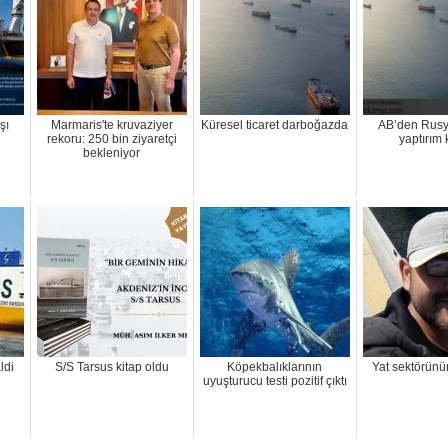
şı
Marmaris'te kruvaziyer
Küresel ticaret darboğazda
AB’den Rusy
rekoru: 250 bin ziyaretçi
yaptırım 
bekleniyor
ldi
S/S Tarsus kitap oldu
Köpekbalıklarının
Yat sektörünü
uyuşturucu testi pozitif çıktı