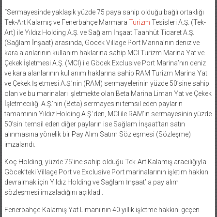
“Sermayesinde yaklaşık yüzde 75 paya sahip olduğu bağlı ortaklığı
Tek-Art Kalamış ve Fenerbahçe Marmara
Turizm
Tesisleri A.Ş. (Tek-
Art) ile Yıldız Holding A.Ş. ve Sağlam İnşaat Taahhüt Ticaret A.Ş.
(Sağlam İnşaat) arasında, Göcek Village Port Marina’nın deniz ve
kara alanlarının kullanım haklarına sahip MCI Turizm Marina Yat ve
Çekek İşletmesi A.Ş. (MCI) ile Göcek Exclusive Port Marina’nın deniz
ve kara alanlarının kullanım haklarına sahip RAM Turizm Marina Yat
ve Çekek İşletmesi A.Ş.’nin (RAM) sermayelerinin yüzde 50’sine sahip
olan ve bu marinaları işletmekte olan Beta Marina Liman Yat ve Çekek
İşletmeciliği A.Ş.’nin (Beta) sermayesini temsil eden payların
tamamının Yıldız Holding A.Ş.’den, MCI ile RAM’ın sermayesinin yüzde
50’sini temsil eden diğer payların ise Sağlam İnşaat’tan satın
alınmasına yönelik bir Pay Alım Satım Sözleşmesi (Sözleşme)
imzalandı.
Koç Holding, yüzde 75’ine sahip olduğu Tek-Art Kalamış aracılığıyla
Göcek’teki Village Port ve Exclusive Port marinalarının işletim hakkını
devralmak için Yıldız Holding ve Sağlam İnşaat’la pay alım
sözleşmesi imzaladığını açıkladı.
Fenerbahçe-Kalamış Yat Limanı’nın 40 yıllık işletme hakkını geçen