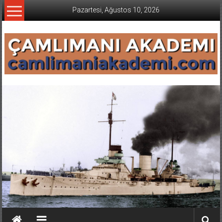
İçeriğe
Pazartesi, Ağustos 10, 2026
geç
CAMLIMANI
AKADEMI