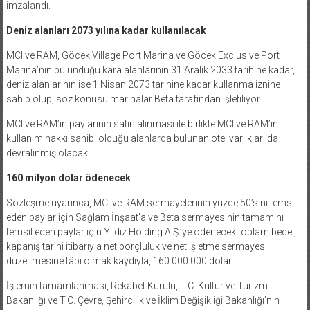
imzalandı.
Deniz alanları 2073 yılına kadar kullanılacak
MCI ve RAM, Göcek Village Port Marina ve Göcek Exclusive Port
Marina’nın bulunduğu kara alanlarının 31 Aralık 2033 tarihine kadar,
deniz alanlarının ise 1 Nisan 2073 tarihine kadar kullanma iznine
sahip olup, söz konusu marinalar Beta tarafından işletiliyor.
MCI ve RAM’ın paylarının satın alınması ile birlikte MCI ve RAM’ın
kullanım hakkı sahibi olduğu alanlarda bulunan otel varlıkları da
devralınmış olacak.
160 milyon dolar ödenecek
Sözleşme uyarınca, MCI ve RAM sermayelerinin yüzde 50’sini temsil
eden paylar için Sağlam İnşaat’a ve Beta sermayesinin tamamını
temsil eden paylar için Yıldız Holding A.Ş.’ye ödenecek toplam bedel,
kapanış tarihi itibarıyla net borçluluk ve net işletme sermayesi
düzeltmesine tâbi olmak kaydıyla, 160.000.000 dolar.
İşlemin tamamlanması, Rekabet Kurulu, T.C. Kültür ve Turizm
Bakanlığı ve T.C. Çevre, Şehircilik ve İklim Değişikliği Bakanlığı’nın