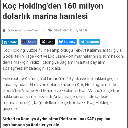
Koç Holding’den 160 milyon
dolarlık marina hamlesi
Gönderen: yonetmen
deniz
,
denizcilik
,
haber
Post
Bluesky
Telegram
Share
Share
Koç Holding, yüzde 75’ine sahip olduğu Tek-Art Kalamış aracılığıyla
Göcek’teki Village Port ve Exclusive Port marinalarının işletim hakkını
devralmak için Yıldız Holding ve Sağlam İnşaat’la pay alım
sözleşmesi imzaladığını açıkladı.
Fenerbahçe-Kalamış Yat Limanı’nın 40 yıllık işletme hakkını geçen
şubat ayında 504 milyon dolarla kazanan Koç Holding, şimdi de
Göcek’teki Village Port Marina ve Exclusive Port Marina’nın işletme
hakkı için anlaşma imzaladı. Anlaşma çerçevesinde sadece
marinaların değil, bağlı otellerin de işletme hakkı Koç Holding’e
geçecek.
Şirketten Kamuya Aydınlatma Platformu’na (KAP) yapılan
açıklamada şu ifadeler yer aldı: