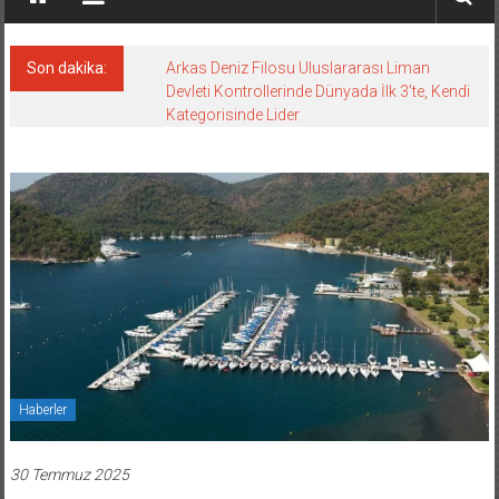
Son dakika:
Arkas Deniz Filosu Uluslararası Liman
Devleti Kontrollerinde Dünyada İlk 3’te, Kendi
Kategorisinde Lider
Haberler
30 Temmuz 2025