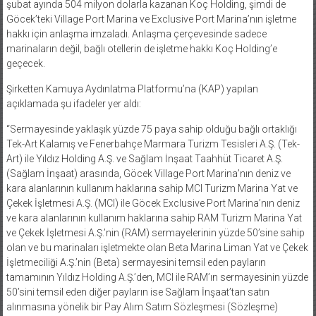
şubat ayında 504 milyon dolarla kazanan Koç Holding, şimdi de
Göcek’teki Village Port Marina ve Exclusive Port Marina’nın işletme
hakkı için anlaşma imzaladı. Anlaşma çerçevesinde sadece
marinaların değil, bağlı otellerin de işletme hakkı Koç Holding’e
geçecek.
Şirketten Kamuya Aydınlatma Platformu’na (KAP) yapılan
açıklamada şu ifadeler yer aldı:
“Sermayesinde yaklaşık yüzde 75 paya sahip olduğu bağlı ortaklığı
Tek-Art Kalamış ve Fenerbahçe Marmara Turizm Tesisleri A.Ş. (Tek-
Art) ile Yıldız Holding A.Ş. ve Sağlam İnşaat Taahhüt Ticaret A.Ş.
(Sağlam İnşaat) arasında, Göcek Village Port Marina’nın deniz ve
kara alanlarının kullanım haklarına sahip MCI Turizm Marina Yat ve
Çekek İşletmesi A.Ş. (MCI) ile Göcek Exclusive Port Marina’nın deniz
ve kara alanlarının kullanım haklarına sahip RAM Turizm Marina Yat
ve Çekek İşletmesi A.Ş.’nin (RAM) sermayelerinin yüzde 50’sine sahip
olan ve bu marinaları işletmekte olan Beta Marina Liman Yat ve Çekek
İşletmeciliği A.Ş.’nin (Beta) sermayesini temsil eden payların
tamamının Yıldız Holding A.Ş.’den, MCI ile RAM’ın sermayesinin yüzde
50’sini temsil eden diğer payların ise Sağlam İnşaat’tan satın
alınmasına yönelik bir Pay Alım Satım Sözleşmesi (Sözleşme)