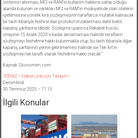
izinlerinin alınması, MCI ve RAM’ın kullanım hakkına sahip olduğu
alanda bulunan ve varlıkları MCI ve RAM’ın mülkiyetinde olan otellerin
işletilmesine yönelik kira sözleşmesinin taraflarca mutabık kalınacak
bir tarih itibariyle feshine dair protokol imzalanması dahil belirli
kapanış şartlarına tâbidir. Sözleşme uyarınca Rekabet Kurulu
onayının 15 Aralık 2025’e kadar alınamaması halinde tarafların
sözleşmeyi feshetme hakkı bulunmakta olup, bu tarih itibarıyla diğer
kapanış şartlarının yerine getirilmemesi halinde ise Tek-Art’ın
sözleşmeyi tek taraflı olarak feshetme hakkı olacak.”
Kaynak: Ekonomim.com
7DENIZ – Haber Linki İçin Tıklayın !
DemirHindi
30 Temmuz 2025 – 11:15
İlgili Konular