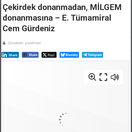
Çekirdek donanmadan, MİLGEM
donanmasına – E. Tümamiral
Cem Gürdeniz
Gönderen: yonetmen
Post
Bluesky
Telegram
Share
Share