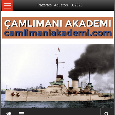
İçeriğe
Pazartesi, Ağustos 10, 2026
geç
CAMLIMANI
AKADEMI