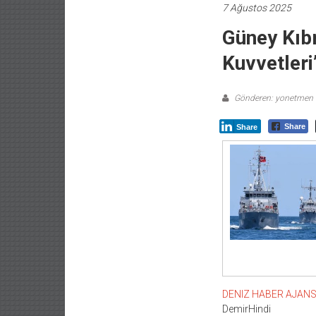
7 Ağustos 2025
Güney Kıb
Kuvvetler
Gönderen: yonetmen
Share
Share
DENIZ HABER AJANSI –
DemirHindi