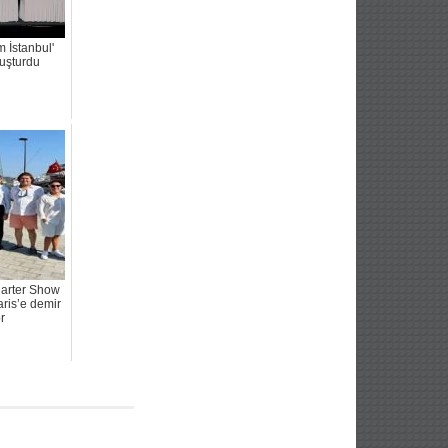
m İstanbul'
luşturdu
arter Show
ris’e demir
r