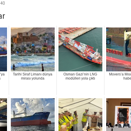
:40
ar
a’ya
Tarihi Siraf Limanı dünya
Osman Gazi’nin LNG
Movers’a Mısı
s
mirası yolunda
modülleri yola çıktı
habe