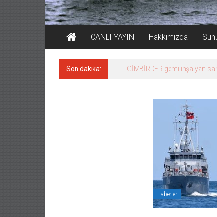
CANLI YAYIN
Hakkımızda
Sun
Son dakika:
35 milyon TL’lik tekne projesin
Haberler