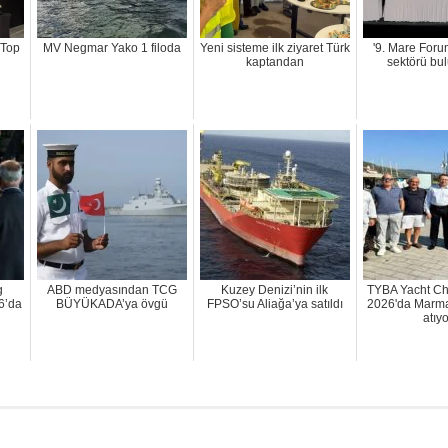
 Top
MV Negmar Yako 1 filoda
Yeni sisteme ilk ziyaret Türk
'9. Mare Foru
kaptandan
sektörü bu
g
ABD medyasından TCG
Kuzey Denizi’nin ilk
TYBA Yacht Ch
6’da
BÜYÜKADA’ya övgü
FPSO’su Aliağa’ya satıldı
2026'da Marma
atıyo