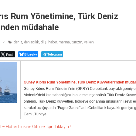
rıs Rum Yönetimine, Türk Deniz
i’nden müdahale
deniz
,
denizcilik
,
dlış
,
haber
,
marina
,
turizm
,
yelken
Post
Bluesky
Telegram
Güney Kıbrıs Rum Yönetimine, Türk Deniz Kuvvetleri’nden müda
Güney Kıbrıs Rum Yönetimi’nin (GKRY) Celebitarık bayraklı gemiyle 
Akdeniz’deki kıta sahanlığını ihlal etme teşebbüsü Türk Deniz Kuvvet
önlendi. Türk Deniz Kuvvetleri, bölgeye donanma unsurlarını sevk e
karakol uçağıyla da “Fugro Gauss” adlı Cebelitarık bayraklı gemiye ger
Gemi, Türkiye
 Haber Linkine Gitmek İçin Tıklayın !