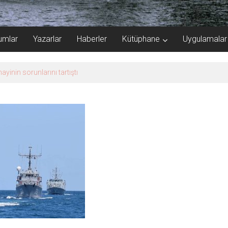
umlar
Yazarlar
Haberler
Kütüphane
Uygulamalar
de karar çıktı