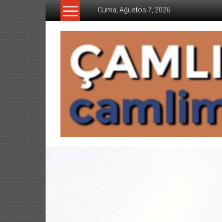
İçeriğe
Cuma, Ağustos 7, 2026
geç
CAMLIMANI
AKADEMI