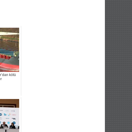
r’dan kötü
r